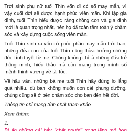
Trời sinh phụ nữ tuổi Thìn vốn dĩ có số may mắn, vì
vậy cuối đời sẽ được hạnh phúc viên mãn. Khi lập gia
đình, tuổi Thìn hiểu được rằng chồng con và gia đình
mới là quan trọng nhất, nên họ đã toàn tâm toàn ý chăm
sóc và xây dựng cuộc sống viên mãn.
Tuổi Thìn sinh ra vốn có phúc phần may mắn trời ban,
những đứa con của tuổi Thìn cũng thừa hưởng những
đức tính tuyệt từ mẹ. Chúng không chỉ là những đứa trẻ
thông minh, hiếu thảo mà còn mang trong mình số
mệnh thịnh vượng về tài lộc.
Về hậu vận, những bà mẹ tuổi Thìn hãy đừng lo lắng
quá nhiều, dù bạn không muốn con cái phụng dưỡng,
chúng cũng sẽ ở bên chăm sóc cho bạn đến hết đời.
Thông tin chỉ mang tính chất tham khảo
Xem thêm:
1.
Bí ẩn những cái bẫy "chết người" trong lăng mộ hơn