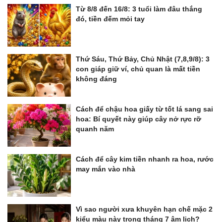
Từ 8/8 đến 16/8: 3 tuổi làm đâu thắng
đó, tiền đếm mỏi tay
Thứ Sáu, Thứ Bảy, Chủ Nhật (7,8,9/8): 3
con giáp giữ ví, chủ quan là mất tiền
không đáng
Cách để chậu hoa giấy từ tốt lá sang sai
hoa: Bí quyết này giúp cây nở rực rỡ
quanh năm
Cách để cây kim tiền nhanh ra hoa, rước
may mắn vào nhà
Vì sao người xưa khuyên hạn chế mặc 2
kiểu màu này trong tháng 7 âm lịch?