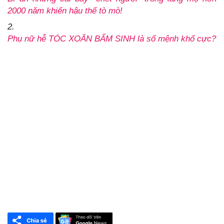
2000 năm khiến hậu thế tò mò!
2.
Phụ nữ hễ TÓC XOĂN BẨM SINH là số mệnh khổ cực?