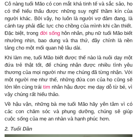
Cô nàng tuổi Mão có con mắt khá tinh tế và sắc sảo, họ
có thể hiểu thấu được những suy nghĩ thầm kín của
người khác. Bởi vậy, họ luôn là người vợ đảm đang, là
cánh tay phải đắc lực cho chồng của mình khi cần thiết.
Đặc biệt, trong
đời sống
hôn nhân, phụ nữ tuổi Mão biết
nhường nhịn, bao dung và tha thứ, đây chính là nền
tảng cho một mối quan hệ lâu dài.
Khi làm mẹ, tuổi Mão biết được thế nào là nuôi dạy một
đứa trẻ thật tốt, để chúng nhận được nhiều tình yêu
thương của mọi người như mẹ chúng đã từng nhận. Với
một người mẹ như thế, những đứa con của họ cũng sẽ
lớn lên cùng trái
tim
nhân hậu được mẹ dạy dỗ từ bé, vì
vậy chúng rất hiếu thảo.
Về hậu vận, những bà mẹ tuổi Mão hãy yên tâm vì có
các con chăm sóc và phụng dưỡng, chúng sẽ giúp
cuộc sống của mẹ an nhàn và hạnh phúc hơn.
2. Tuổi Dần