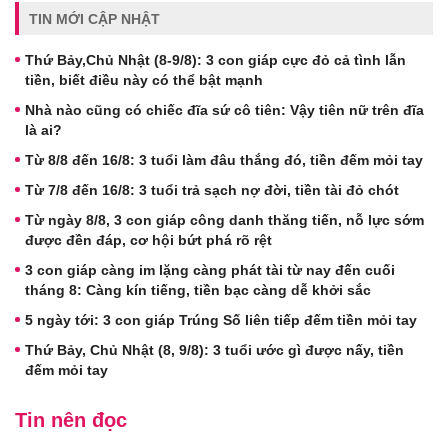
TIN MỚI CẬP NHẬT
Thứ Bảy,Chủ Nhật (8-9/8): 3 con giáp cực đỏ cả tình lẫn
tiền, biết điều này có thể bật mạnh
Nhà nào cũng có chiếc đĩa sứ cô tiên: Vậy tiên nữ trên đĩa
là ai?
Từ 8/8 đến 16/8: 3 tuổi làm đâu thắng đó, tiền đếm mỏi tay
Từ 7/8 đến 16/8: 3 tuổi trả sạch nợ đời, tiền tài đỏ chót
Từ ngày 8/8, 3 con giáp công danh thăng tiến, nỗ lực sớm
được đền đáp, cơ hội bứt phá rõ rệt
3 con giáp càng im lặng càng phát tài từ nay đến cuối
tháng 8: Càng kín tiếng, tiền bạc càng dễ khởi sắc
5 ngày tới: 3 con giáp Trúng Số liên tiếp đếm tiền mỏi tay
Thứ Bảy, Chủ Nhật (8, 9/8): 3 tuổi ước gì được nấy, tiền
đếm mỏi tay
Tin nên đọc