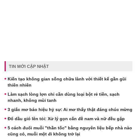
TIN MỚI CẬP NHẬT
Kiến tạo không gian sống chữa lành với thiết kế gần gũi
thiên nhiên
Làm sạch lòng lợn chỉ cần dùng loại bột rẻ tiền, sạch
nhanh, không mùi tanh
3 giấc mơ báo hiệu hỷ sự: Ai mơ thấy thật đáng chúc mừng
Đổ dầu gió lên tỏi: Xử lý gọn cấn đề nam và nữ đều gặp
5 cách đuổi muỗi "thần tốc" bằng nguyên liệu bếp nhà nào
cũng có, muỗi một đi không trở lại