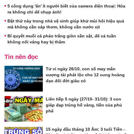
5 công dụng 'ẩn' ít người biết của camera điện thoại: Hóa
ra không chỉ để chụp ảnh!
Đặt thứ này trong nhà vệ sinh giúp khử mùi hôi hiệu quả
mà không cần sáp thơm, không cần nước xịt
Bí quyết muối cà pháo trắng giòn sần sật, để cả tuần
không nổi váng hay bị thâm
Tin nên đọc
Tử vi ngày 26/10, con số may mắn
vượng tài phát lộc cho 12 cung hoàng
đạo đổi đời giàu có
Liên tiếp 5 ngày (27/10- 31/10): 3 con
giáp đạp trúng hố vàng, tiền của phủ
phê
15 ngày đầu tháng 10 Âm: 3 tuổi Tiền -