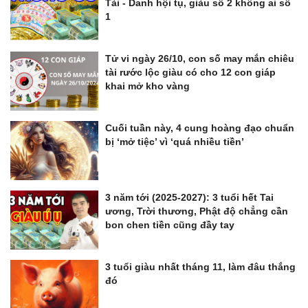
Tài - Danh hội tụ, giàu số 2 không ai số
1
Tử vi ngày 26/10, con số may mắn chiêu
tài rước lộc giàu có cho 12 con giáp
khai mở kho vàng
Cuối tuần này, 4 cung hoàng đạo chuẩn
bị ‘mở tiệc’ vì ‘quá nhiều tiền’
3 năm tới (2025-2027): 3 tuổi hết Tai
ương, Trời thương, Phật độ chẳng cần
bon chen tiền cũng đầy tay
3 tuổi giàu nhất tháng 11, làm đâu thắng
đó