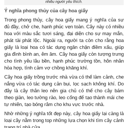
nhiều người yêu thích.
Ý nghĩa phong thủy của cây hoa giấy
Trong phong thủy, cây hoa giấy mang ý nghĩa của sự
đủ đầy, chở che, hạnh phúc vẹn toàn. Cây này có nhiều
hoa với màu sắc tươi sáng, đại diện cho sự may mắn,
phát tài phát lộc. Ngoài ra, người ta còn cho rằng hoa
giấy là loại hoa có tác dụng ngăn chặn điềm xấu, giúp
gia đình bình an, êm ăm. Cây hoa giấy còn tượng trưng
cho tình yêu lâu bền, hạnh phúc trường tồn, hôn nhân
hòa hợp, tình cảm vợ chồng khăng khí.
Cây hoa giấy trồng trước nhà vừa có thể làm cảnh, che
nắng vừa có tác dụng cản bụi, lọc sạch không khí. Do
đây là cây thân leo nên gia chủ có thể cho cây bám
theo giàn, leo tường rào, leo cổng để tạo thành mái che
tự nhiên, tạo bóng râm cho khu vực trước nhà.
Nhờ những ý nghĩa tốt đẹp này, cây hoa giấy lại càng là
loại cây nằm trong top những lựa chọn khi tìm cây cảnh
trang trí nhà cửa.