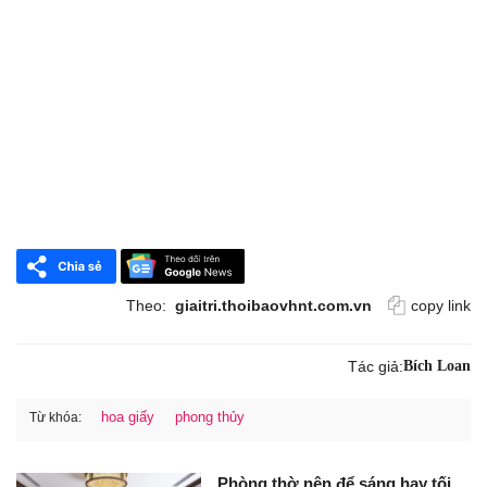
Theo:
giaitri.thoibaovhnt.com.vn
copy link
Tác giả:
Bích Loan
hoa giấy
phong thủy
Từ khóa:
Phòng thờ nên để sáng hay tối