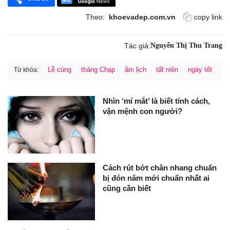
Theo:
khoevadep.com.vn
copy link
Tác giả:
Nguyễn Thị Thu Trang
Lễ cúng
tháng Chạp
âm lịch
tất niên
ngày tết
Từ khóa:
Nhìn ‘mí mắt’ là biết tính cách,
vận mệnh con người?
Cách rút bớt chân nhang chuẩn
bị đón năm mới chuẩn nhất ai
cũng cần biết