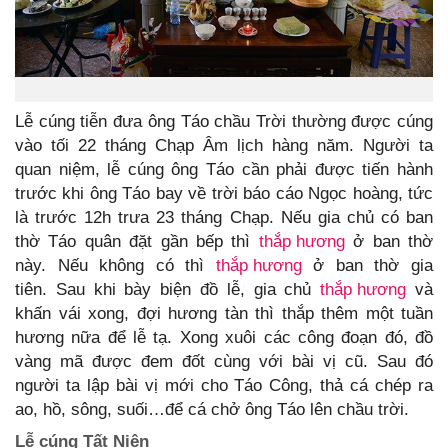
Lễ cúng tiễn đưa ông Táo chầu Trời thường được cúng
vào tối 22 tháng Chạp Âm lịch hàng năm. Người ta
quan niệm, lễ cúng ông Táo cần phải được tiến hành
trước khi ông Táo bay về trời báo cáo Ngọc hoàng, tức
là trước 12h trưa 23 tháng Chạp. Nếu gia chủ có ban
thờ Táo quân đặt gần bếp thì
thắp hương
ở ban thờ
này. Nếu không có thì
thắp hương
ở ban thờ gia
tiên. Sau khi bày biện đồ lễ, gia chủ
thắp hương
và
khấn vái xong, đợi hương tàn thì thắp thêm một tuần
hương nữa để lễ tạ. Xong xuôi các công đoạn đó, đồ
vàng mã được đem đốt cùng với bài vị cũ. Sau đó
người ta lập bài vị mới cho Táo Công, thả cá chép ra
ao, hồ, sông, suối…để cá chở ông Táo lên chầu trời.
Lễ cúng Tất Niên