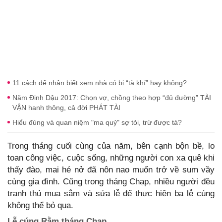
11 cách để nhận biết xem nhà có bị “tà khí” hay không?
Năm Đinh Dậu 2017: Chọn vợ, chồng theo hợp “đủ đường” TÀI
VẬN hanh thông, cả đời PHÁT TÀI
Hiểu đúng và quan niệm "ma quỷ" sợ tỏi, trừ được tà?
Trong tháng cuối cùng của năm, bên cạnh bộn bề, lo
toan công việc, cuộc sống, những người con xa quê khi
thấy đào, mai hé nở đã nôn nao muốn trở về sum vầy
cùng gia đình. Cũng trong tháng Chạp, nhiều người đều
tranh thủ mua sắm và sửa lễ để thực hiện ba lễ cúng
không thể bỏ qua.
Lễ cúng Rằm tháng Chạp