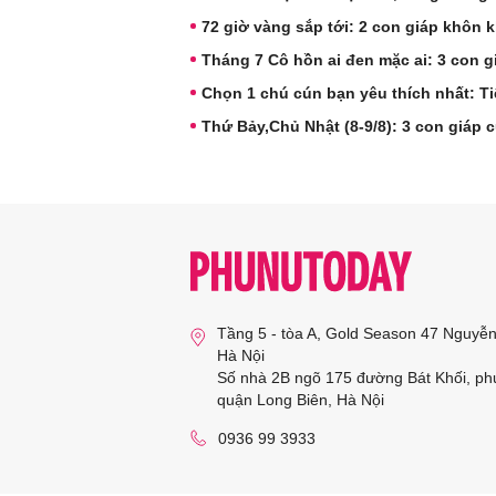
72 giờ vàng sắp tới: 2 con giáp khôn 
Tháng 7 Cô hồn ai đen mặc ai: 3 con g
Chọn 1 chú cún bạn yêu thích nhất: Ti
Thứ Bảy,Chủ Nhật (8-9/8): 3 con giáp c
Tầng 5 - tòa A, Gold Season 47 Nguyễ
Hà Nội
Số nhà 2B ngõ 175 đường Bát Khối, ph
quận Long Biên, Hà Nội
0936 99 3933