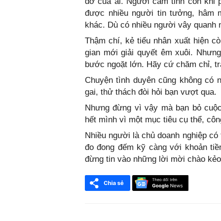
đỡ của ai. Người cầm tinh con khỉ p
được nhiều người tin tưởng, hâm 
khác. Dù có nhiều người vây quanh n
Thậm chí, kẻ tiểu nhân xuất hiện cò
gian mới giải quyết êm xuôi. Nhưng
bước ngoặt lớn. Hãy cứ chăm chỉ, t
Chuyện tình duyên cũng không có n
gai, thử thách đòi hỏi bạn vượt qua.
Nhưng đừng vì vậy mà bạn bỏ cuộc
hết mình vì một mục tiêu cụ thể, cô
Nhiều người là chủ doanh nghiệp có t
đo đong đếm kỹ càng với khoản tiề
đừng tin vào những lời mời chào kẻo 