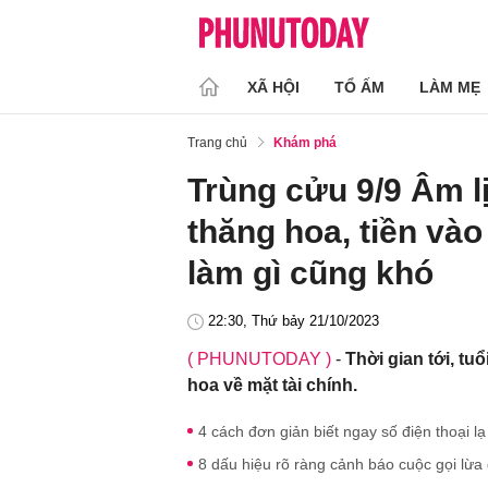
XÃ HỘI
TỔ ẤM
LÀM MẸ
Trang chủ
Khám phá
Trùng cửu 9/9 Âm lị
thăng hoa, tiền vào
làm gì cũng khó
22:30, Thứ bảy 21/10/2023
( PHUNUTODAY )
-
Thời gian tới, t
hoa về mặt tài chính.
4 cách đơn giản biết ngay số điện thoại lạ
8 dấu hiệu rõ ràng cảnh báo cuộc gọi lừa