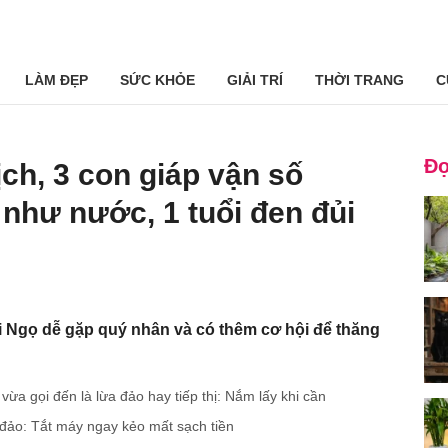
LÀM ĐẸP
SỨC KHỎE
GIẢI TRÍ
THỜI TRANG
C
Đọ
ch, 3 con giáp vận số
 như nước, 1 tuổi đen đủi
uổi Ngọ dễ gặp quý nhân và có thêm cơ hội để thăng
 vừa gọi đến là lừa đảo hay tiếp thị: Nắm lấy khi cần
 đảo: Tắt máy ngay kẻo mất sạch tiền