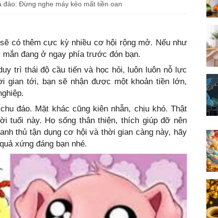
a đảo: Đừng nghe máy kẻo mất tiền oan
i sẽ có thêm cực kỳ nhiều cơ hội rộng mở. Nếu như
ay mắn đang ở ngay phía trước đón bạn.
y trì thái độ cầu tiến và học hỏi, luôn luôn nỗ lực
ời gian tới, bạn sẽ nhận được một khoản tiền lớn,
nghiệp.
 chu đáo. Mặt khác cũng kiên nhẫn, chịu khó. Thật
ời tuổi này. Họ sống thân thiện, thích giúp đỡ nên
nh thủ tận dụng cơ hội và thời gian càng này, hãy
 quả xứng đáng bạn nhé.