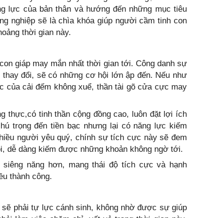
ăng lực của bản thân và hướng đến những mục tiêu
ng nghiệp sẽ là chìa khóa giúp người cầm tinh con
ảng thời gian này.
3 con giáp may mắn nhất thời gian tới. Công danh sự
 thay đổi, sẽ có những cơ hội lớn ập đến. Nếu như
bạc của cải đếm không xuể, thần tài gõ cửa cực may
ng thực,có tinh thần cộng đồng cao, luôn đặt lợi ích
chú trọng đến tiền bạc nhưng lại có năng lực kiếm
nhiều người yêu quý, chính sự tích cực này sẽ đem
ội, dễ dàng kiếm được những khoản không ngờ tới.
ãy siêng năng hơn, mang thái độ tích cực và hạnh
ều thành công.
n sẽ phải tự lực cánh sinh, không nhờ được sự giúp