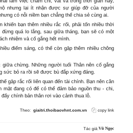
hải làm việc chăm chỉ, vất vả trong thời gian này,
mộ nhưng lại ít nhận được sự giúp đỡ của người
hưng có nỗi niềm bạn chẳng thể chia sẻ cùng ai.
n khiến bạn thêm nhiều rắc rối, phải tốn nhiều thời
 đừng quá lo lắng, sau giữa tháng, bạn sẽ có một
rách nhiệm và cố gắng hết mình.
hiều điểm sáng, có thể còn gặp thêm nhiều chông
 giữa chừng. Những người tuổi Thân nên cố gắng
ng sức bỏ ra rồi sẽ được bù đắp xứng đáng.
hể gặp rắc rối liên quan đến tài chính. Bạn nên cân
n mặt đang có để có thể đảm bảo nguồn thu - chi,
đẩy chính bản thân rơi vào cảnh thua lỗ.
Theo:
giaitri.thoibaovhnt.com.vn
copy link
Tác giả:
Vũ Ngọc