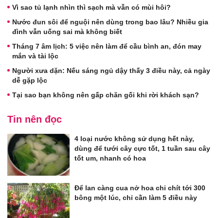
Vì sao tủ lạnh nhìn thì sạch mà vẫn có mùi hôi?
Nước đun sôi để nguội nên dùng trong bao lâu? Nhiều gia
đình vẫn uống sai mà không biết
Tháng 7 âm lịch: 5 việc nên làm để cầu bình an, đón may
mắn và tài lộc
Người xưa dặn: Nếu sáng ngủ dậy thấy 3 điều này, cả ngày
dễ gặp lộc
Tại sao bạn không nên gấp chăn gối khi rời khách sạn?
Tin nên đọc
4 loại nước không sử dụng hết này,
dùng để tưới cây cực tốt, 1 tuần sau cây
tốt um, nhanh có hoa
Để lan càng cua nở hoa chi chít tới 300
bông một lúc, chỉ cần làm 5 điều này