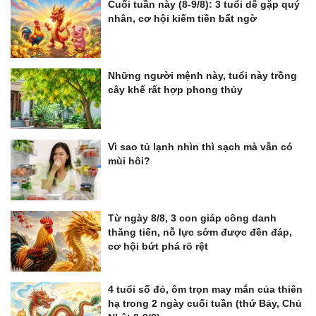
Cuối tuần này (8-9/8): 3 tuổi dễ gặp quý
nhân, cơ hội kiếm tiền bất ngờ
Những người mệnh này, tuổi này trồng
cây khế rất hợp phong thủy
Vì sao tủ lạnh nhìn thì sạch mà vẫn có
mùi hôi?
Từ ngày 8/8, 3 con giáp công danh
thăng tiến, nỗ lực sớm được đền đáp,
cơ hội bứt phá rõ rệt
4 tuổi số đỏ, ôm trọn may mắn của thiên
hạ trong 2 ngày cuối tuần (thứ Bảy, Chủ