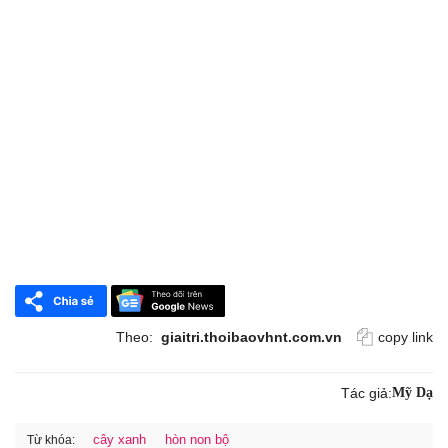
Theo:
giaitri.thoibaovhnt.com.vn
copy link
Tác giả:
Mỹ Dạ
cây xanh
hòn non bộ
Từ khóa: