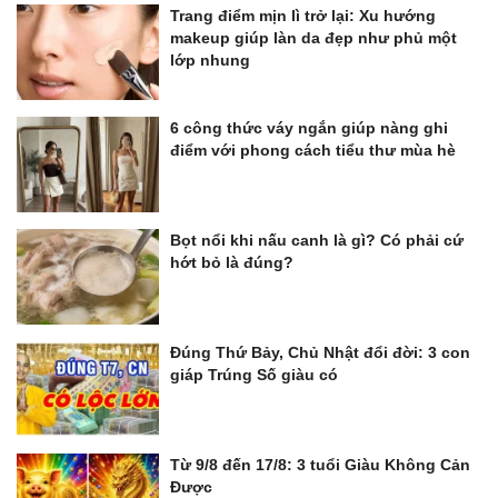
Trang điểm mịn lì trở lại: Xu hướng
makeup giúp làn da đẹp như phủ một
lớp nhung
6 công thức váy ngắn giúp nàng ghi
điểm với phong cách tiểu thư mùa hè
Bọt nổi khi nấu canh là gì? Có phải cứ
hớt bỏ là đúng?
Đúng Thứ Bảy, Chủ Nhật đổi đời: 3 con
giáp Trúng Số giàu có
Từ 9/8 đến 17/8: 3 tuổi Giàu Không Cản
Được