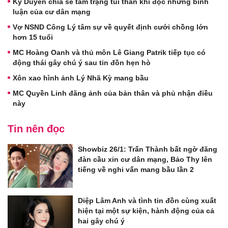
Kỳ Duyên chia sẻ tâm trạng tủi thân khi đọc những bình
luận của cư dân mạng
Vợ NSND Công Lý tâm sự về quyết định cưới chồng lớn
hơn 15 tuổi
MC Hoàng Oanh và thủ môn Lê Giang Patrik tiếp tục có
động thái gây chú ý sau tin đồn hẹn hò
Xôn xao hình ảnh Lý Nhã Kỳ mang bầu
MC Quyền Linh đăng ảnh của bản thân và phủ nhận điều
này
Tin nên đọc
Showbiz 26/1: Trấn Thành bất ngờ đăng
đàn cầu xin cư dân mạng, Bảo Thy lên
tiếng về nghi vấn mang bầu lần 2
Diệp Lâm Anh và tình tin đồn cùng xuất
hiện tại một sự kiện, hành động của cả
hai gây chú ý