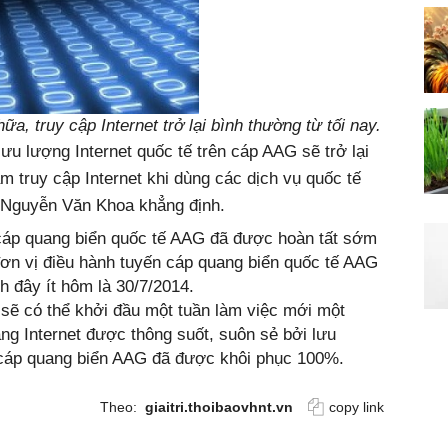
, truy cập Internet trở lại bình thường từ tối nay.
lưu lượng Internet quốc tế trên cáp AAG sẽ trở lại
 truy cập Internet khi dùng các dịch vụ quốc tế
 Nguyễn Văn Khoa khẳng định.
cáp quang biển quốc tế AAG đã được hoàn tất sớm
ơn vị điều hành tuyến cáp quang biển quốc tế AAG
 đây ít hôm là 30/7/2014.
 sẽ có thể khởi đầu một tuần làm việc mới một
ng Internet được thông suốt, suôn sẻ bởi lưu
n cáp quang biển AAG đã được khôi phục 100%.
Theo:
giaitri.thoibaovhnt.vn
copy link