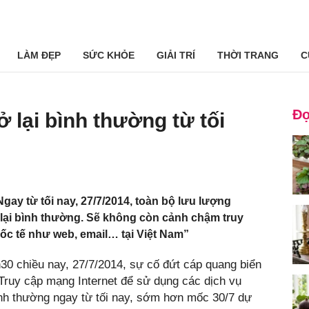
LÀM ĐẸP
SỨC KHỎE
GIẢI TRÍ
THỜI TRANG
C
Đọ
ở lại bình thường từ tối
gay từ tối nay, 27/7/2014, toàn bộ lưu lượng
ở lại bình thường. Sẽ không còn cảnh chậm truy
uốc tế như web, email… tại Việt Nam”
h30 chiều nay, 27/7/2014, sự cố đứt cáp quang biển
ruy cập mạng Internet để sử dụng các dịch vụ
bình thường ngay từ tối nay, sớm hơn mốc 30/7 dự