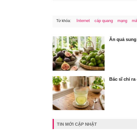
Internet
cáp quang
mạng
má
Từ khóa:
FaceBook
Ăn quả sung 
Bác sĩ chỉ ra
TIN MỚI CẬP NHẬT