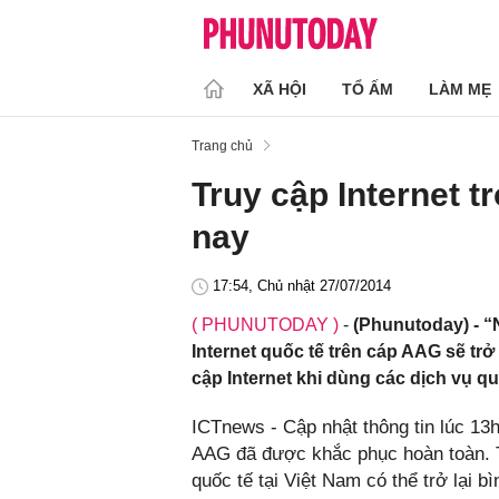
XÃ HỘI
TỔ ẤM
LÀM MẸ
Trang chủ
Truy cập Internet tr
nay
17:54, Chủ nhật 27/07/2014
( PHUNUTODAY )
-
(Phunutoday) - “N
Internet quốc tế trên cáp AAG sẽ tr
cập Internet khi dùng các dịch vụ q
ICTnews - Cập nhật thông tin lúc 13
AAG đã được khắc phục hoàn toàn. T
quốc tế tại Việt Nam có thể trở lại 