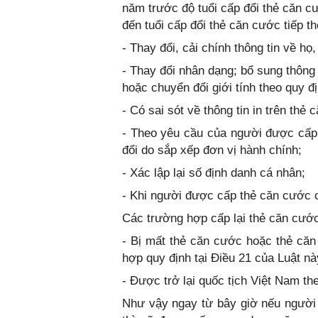
năm trước độ tuổi cấp đổi thẻ căn cư
đến tuổi cấp đổi thẻ căn cước tiếp th
- Thay đổi, cải chính thông tin về họ
- Thay đổi nhân dạng; bổ sung thông t
hoặc chuyển đổi giới tính theo quy đ
- Có sai sót về thông tin in trên thẻ 
- Theo yêu cầu của người được cấp 
đổi do sắp xếp đơn vị hành chính;
- Xác lập lại số định danh cá nhân;
- Khi người được cấp thẻ căn cước 
Các trường hợp cấp lại thẻ căn cướ
- Bị mất thẻ căn cước hoặc thẻ că
hợp quy định tại Điều 21 của Luật nà
- Được trở lại quốc tịch Việt Nam th
Như vậy ngay từ bây giờ nếu người dâ