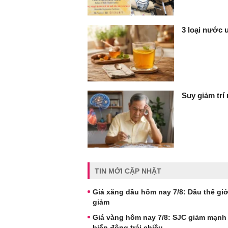
3 loại nước 
Suy giảm trí
TIN MỚI CẬP NHẬT
Giá xăng dầu hôm nay 7/8: Dầu thế giới
giảm
Giá vàng hôm nay 7/8: SJC giảm mạnh
biến động trái chiều