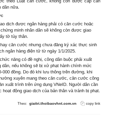
ước theo Luật căn cước, không còn được cấp căn
 dân nữa.
́c
ao dịch được ngân hàng phải có căn cước hoặc
́ chứng minh nhân dân sẽ không còn được giao
́y tờ tùy thân.
 hay căn cước nhưng chưa đăng ký xác thực sinh
̣ch ngân hàng điện tử từ ngày 1/1/2025.
hức năng có đề nghị, công dân buộc phải xuất
dân, nếu không sẽ bị xử phạt hành chính mức
500-000 đồng. Do đó khi lưu thông trên đường, khi
̀n thường xuyên mang theo căn cước, căn cước công
̀n xuất trình trên ứng dụng VNeID. Người dân cần
 hoạt động giao dịch của bản thân và tránh bị phạt.
Theo:
giaitri.thoibaovhnt.com.vn
copy link