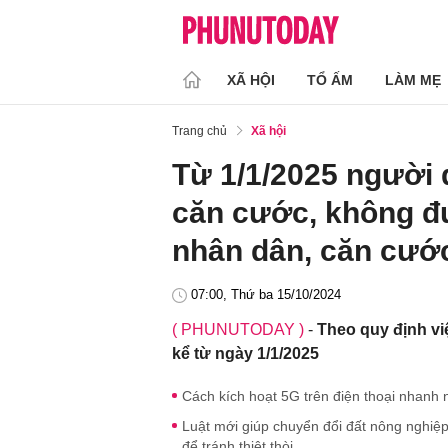
XÃ HỘI
TỔ ẤM
LÀM MẸ
Trang chủ
Xã hội
Từ 1/1/2025 người d
căn cước, không đ
nhân dân, căn cướ
07:00, Thứ ba 15/10/2024
( PHUNUTODAY )
-
Theo quy định việ
kể từ ngày 1/1/2025
Cách kích hoạt 5G trên điện thoại nhanh 
Luật mới giúp chuyển đổi đất nông nghiê
để tránh thiệt thòi