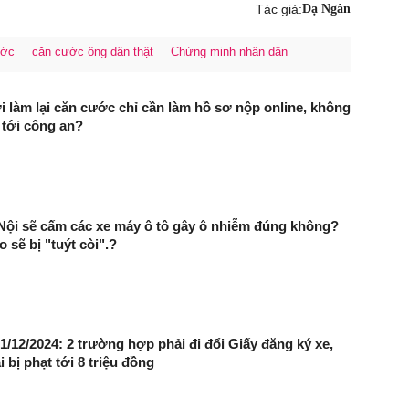
Tác giả:
Dạ Ngân
ước
căn cước ông dân thật
Chứng minh nhân dân
 làm lại căn cước chỉ cần làm hồ sơ nộp online, không
p tới công an?
 Nội sẽ cấm các xe máy ô tô gây ô nhiễm đúng không?
sẽ bị "tuýt còi".?
1/12/2024: 2 trường hợp phải đi đổi Giấy đăng ký xe,
i bị phạt tới 8 triệu đồng