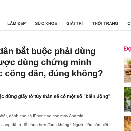
LÀM ĐẸP
SỨC KHỎE
GIẢI TRÍ
THỜI TRANG
C
Đọ
ân bắt buộc phải dùng
ược dùng chứng minh
c công dân, đúng không?
c dùng giấy tờ tùy thân sẽ có một số "biến động"
nhất, dành cho cả iPhone và các máy Android
̣p sang đất ở dễ dàng hơn đúng không? Người dân cần biết