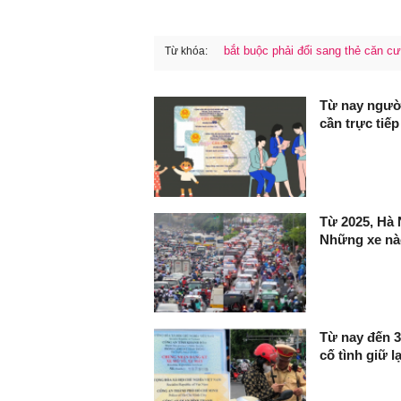
bắt buộc phải đổi sang thẻ căn c
Từ khóa:
FaceBook
Từ nay người
cần trực tiế
Từ 2025, Hà
Những xe nào 
Từ nay đến 3
cố tình giữ lạ