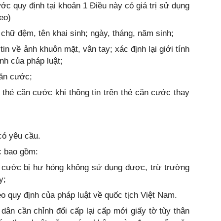
ớc quy định tại khoản 1 Điều này có giá trị sử dụng
eo)
, chữ đệm, tên khai sinh; ngày, tháng, năm sinh;
in về ảnh khuôn mặt, vân tay; xác định lại giới tính
ịnh của pháp luật;
căn cước;
thẻ căn cước khi thông tin trên thẻ căn cước thay
có yêu cầu.
c bao gồm:
n cước bị hư hỏng không sử dụng được, trừ trường
y;
eo quy định của pháp luật về quốc tịch Việt Nam.
n cần chỉnh đổi cấp lại cấp mới giấy tờ tùy thân