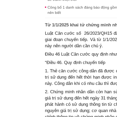
Công bố 1 danh sách đáng báo động gồm 
nên biết
Từ 1/1/2025 khai tử chứng minh n
Luật Căn cước số 26/2023/QH15 đã c
giai đoạn chuyển tiếp. Và từ 1/1/20
này nên người dân cần chú ý.
Điều 46 Luật Căn cước quy định như
“Điều 46. Quy định chuyển tiếp
1. Thẻ căn cước công dân đã được cấ
trị sử dụng đến hết thời hạn được in
này. Công dân khi có nhu cầu thì đư
2. Chứng minh nhân dân còn hạn sử
giá trị sử dụng đến hết ngày 31 tháng
phát hành có sử dụng thông tin từ
nguyên giá trị sử dụng; cơ quan nh
chỉnh thông tin về chứng minh nhân 