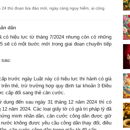
24 thủ đoạn lừa đảo mới, ngày càng nguy hiểm, ai cũng
hân dân
ó hiệu lực từ tháng 7/2024 nhưng còn có những
25 sẽ có một bước mới trong giai đoạn chuyển tiếp
 sau:
p trước ngày Luật này có hiệu lực thi hành có giá
 trên thẻ, trừ trường hợp quy định tại khoản 3 Điều
ợc cấp đổi sang thẻ căn cước.
 dụng đến sau ngày 31 tháng 12 năm 2024 thì có
 12 năm 2024. Các loại giấy tờ có giá trị pháp lý đã
 chứng minh nhân dân, căn cước công dân được giữ
à nước không được yêu cầu công dân thay đổi, điều
dân, căn cước công dân trong giấy tờ đã cấp.