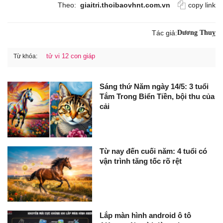
Theo:
giaitri.thoibaovhnt.com.vn
copy link
Tác giả:
Dương Thuỵ
tử vi 12 con giáp
Từ khóa:
Sáng thứ Năm ngày 14/5: 3 tuổi
Tắm Trong Biển Tiền, bội thu của
cải
Từ nay đến cuối năm: 4 tuổi có
vận trình tăng tốc rõ rệt
Lắp màn hình android ô tô