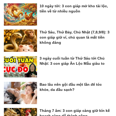
10 ngày tới: 3 con giáp mở kho tài lộc,
tiền về từ nhiều nguồn
Thứ Sáu, Thứ Bảy, Chủ Nhật (7,8,9/8): 3
con giáp giữ ví, chủ quan là mất tiền
không đáng
3 ngày cuối tuần từ Thứ Sáu tới Chủ
Nhật: 3 con giáp Ăn Lộc Mẫu giàu to
Bao lâu nên gội đầu một lần để tóc
khỏe, da đầu sạch?
Tháng 7 âm: 3 con giáp càng giữ kín kế
hoạch càng dễ thành công