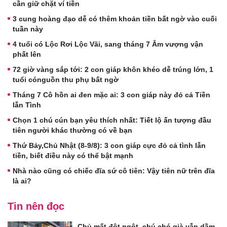
cần giữ chặt ví tiền
3 cung hoàng đạo dễ có thêm khoản tiền bất ngờ vào cuối
tuần này
4 tuổi có Lộc Rơi Lộc Vãi, sang tháng 7 Âm vượng vận
phất lên
72 giờ vàng sắp tới: 2 con giáp khôn khéo dễ trúng lớn, 1
tuổi cónguồn thu phụ bất ngờ
Tháng 7 Cô hồn ai đen mặc ai: 3 con giáp này đỏ cả Tiền
lẫn Tình
Chọn 1 chú cún bạn yêu thích nhất: Tiết lộ ấn tượng đầu
tiên người khác thường có về bạn
Thứ Bảy,Chủ Nhật (8-9/8): 3 con giáp cực đỏ cả tình lẫn
tiền, biết điều này có thể bật mạnh
Nhà nào cũng có chiếc đĩa sứ cô tiên: Vậy tiên nữ trên đĩa
là ai?
Tin nên đọc
Chủ mất đột ngột, chú chó già vẫn dầm