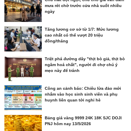
mưa rét chờ trước cửa nhà suốt nhiều
ngày
Tăng lương cơ sở từ 1/7: Mức lương
cao nhất có thể vượt 20 triệu
đồng/tháng
Triệt phá đường dây "thịt bò giả, thịt bò
ngâm hoá chất", người đi chợ chú ý
mẹo này để tránh
Công an cảnh báo: Chiêu lừa đảo mới
nhắm vào học sinh sinh viên và phụ
huynh liên quan tới nghỉ hè
Bảng giá vàng 9999 24K 18K SJC DOJI
PNJ hôm nay 13/5/2026