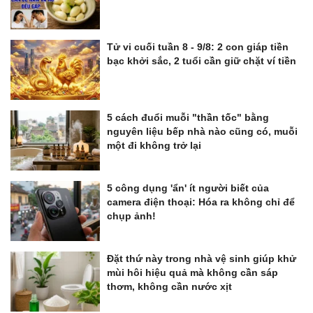
Tử vi cuối tuần 8 - 9/8: 2 con giáp tiền
bạc khởi sắc, 2 tuổi cần giữ chặt ví tiền
5 cách đuổi muỗi "thần tốc" bằng
nguyên liệu bếp nhà nào cũng có, muỗi
một đi không trở lại
5 công dụng 'ẩn' ít người biết của
camera điện thoại: Hóa ra không chỉ để
chụp ảnh!
Đặt thứ này trong nhà vệ sinh giúp khử
mùi hôi hiệu quả mà không cần sáp
thơm, không cần nước xịt