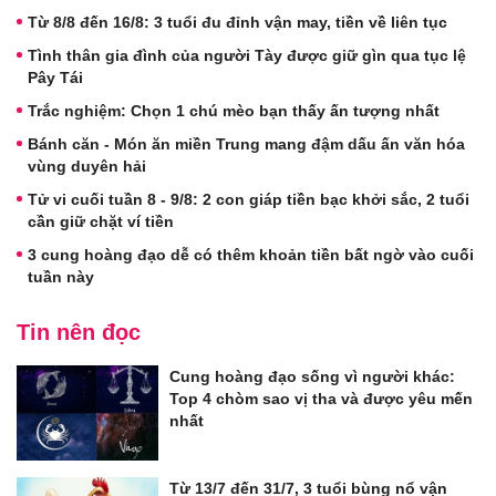
Từ 8/8 đến 16/8: 3 tuổi đu đỉnh vận may, tiền về liên tục
Tình thân gia đình của người Tày được giữ gìn qua tục lệ
Pây Tái
Trắc nghiệm: Chọn 1 chú mèo bạn thấy ấn tượng nhất
Bánh căn - Món ăn miền Trung mang đậm dấu ấn văn hóa
vùng duyên hải
Tử vi cuối tuần 8 - 9/8: 2 con giáp tiền bạc khởi sắc, 2 tuổi
cần giữ chặt ví tiền
3 cung hoàng đạo dễ có thêm khoản tiền bất ngờ vào cuối
tuần này
Tin nên đọc
Cung hoàng đạo sống vì người khác:
Top 4 chòm sao vị tha và được yêu mến
nhất
Từ 13/7 đến 31/7, 3 tuổi bùng nổ vận