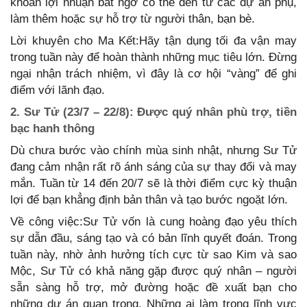
khoản lợi nhuận bất ngờ có thể đến từ các dự án phụ,
làm thêm hoặc sự hỗ trợ từ người thân, bạn bè.
Lời khuyên cho Ma Kết:Hãy tận dụng tối đa vận may
trong tuần này để hoàn thành những mục tiêu lớn. Đừng
ngại nhận trách nhiệm, vì đây là cơ hội “vàng” để ghi
điểm với lãnh đạo.
2. Sư Tử (23/7 – 22/8): Được quý nhân phù trợ, tiền
bạc hanh thông
Dù chưa bước vào chính mùa sinh nhật, nhưng Sư Tử
đang cảm nhận rất rõ ánh sáng của sự thay đổi và may
mắn. Tuần từ 14 đến 20/7 sẽ là thời điểm cực kỳ thuận
lợi để bạn khẳng định bản thân và tạo bước ngoặt lớn.
Về công việc:Sư Tử vốn là cung hoàng đạo yêu thích
sự dẫn đầu, sáng tạo và có bản lĩnh quyết đoán. Trong
tuần này, nhờ ảnh hưởng tích cực từ sao Kim và sao
Mộc, Sư Tử có khả năng gặp được quý nhân – người
sẵn sàng hỗ trợ, mở đường hoặc đề xuất bạn cho
những dự án quan trọng. Những ai làm trong lĩnh vực