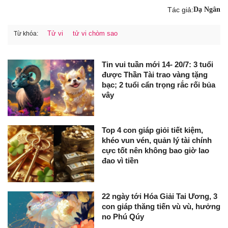
Tác giả:
Dạ Ngân
Tử vi
tử vi chòm sao
Từ khóa:
Tin vui tuần mới 14- 20/7: 3 tuổi
được Thần Tài trao vàng tặng
bạc; 2 tuổi cẩn trọng rắc rối bủa
vây
Top 4 con giáp giỏi tiết kiệm,
khéo vun vén, quản lý tài chính
cực tốt nên không bao giờ lao
đao vì tiền
22 ngày tới Hóa Giải Tai Ương, 3
con giáp thăng tiến vù vù, hưởng
no Phú Qúy