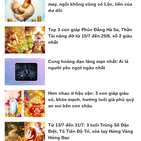
may, ngồi không cũng có Lộc, tiền của
dư dôi
Top 3 con giáp Phúc Đẳng Hà Sa, Thần
Tài nâng đỡ từ 15/7 đến 25/8, số 2 giàu
nhất
Cung hoàng đạo lãng mạn nhất: Ai là
người yêu ngọt ngào nhất
Hơn nhau ở hậu vận: 3 con giáp giàu
có, khỏe mạnh, hưởng tuổi già phú quý
an vui bên con cháu
Từ 13/7 đến 31/7: 3 tuổi Trúng Số Đặc
Biệt, Tổ Tiên Độ Trì, xòe tay Hứng Vàng
Hứng Bạc