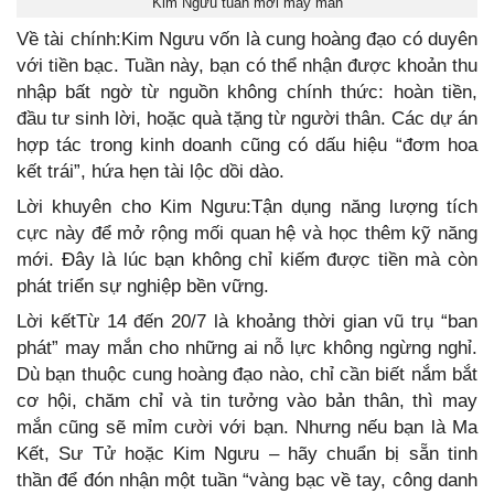
Kim Ngưu tuần mới may mắn
Về tài chính:Kim Ngưu vốn là cung hoàng đạo có duyên
với tiền bạc. Tuần này, bạn có thể nhận được khoản thu
nhập bất ngờ từ nguồn không chính thức: hoàn tiền,
đầu tư sinh lời, hoặc quà tặng từ người thân. Các dự án
hợp tác trong kinh doanh cũng có dấu hiệu “đơm hoa
kết trái”, hứa hẹn tài lộc dồi dào.
Lời khuyên cho Kim Ngưu:Tận dụng năng lượng tích
cực này để mở rộng mối quan hệ và học thêm kỹ năng
mới. Đây là lúc bạn không chỉ kiếm được tiền mà còn
phát triển sự nghiệp bền vững.
Lời kếtTừ 14 đến 20/7 là khoảng thời gian vũ trụ “ban
phát” may mắn cho những ai nỗ lực không ngừng nghỉ.
Dù bạn thuộc cung hoàng đạo nào, chỉ cần biết nắm bắt
cơ hội, chăm chỉ và tin tưởng vào bản thân, thì may
mắn cũng sẽ mỉm cười với bạn. Nhưng nếu bạn là Ma
Kết, Sư Tử hoặc Kim Ngưu – hãy chuẩn bị sẵn tinh
thần để đón nhận một tuần “vàng bạc về tay, công danh