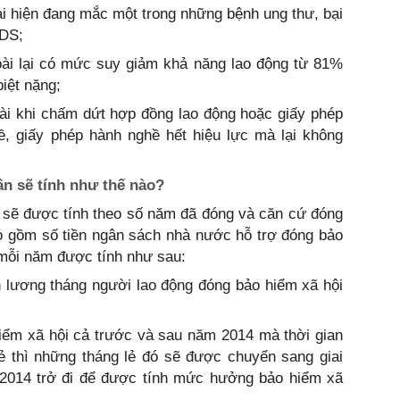
i hiện đang mắc một trong những bệnh ung thư, bại
IDS;
oài lại có mức suy giảm khả năng lao động từ 81%
biệt nặng;
ài khi chấm dứt hợp đồng lao động hoặc giấy phép
ề, giấy phép hành nghề hết hiệu lực mà lại không
n sẽ tính như thế nào?
 sẽ được tính theo số năm đã đóng và căn cứ đóng
o gồm số tiền ngân sách nhà nước hỗ trợ đóng bảo
ỗi năm được tính như sau:
̀n lương tháng người lao động đóng bảo hiểm xã hội
iểm xã hội cả trước và sau năm 2014 mà thời gian
ẻ thì những tháng lẻ đó sẽ được chuyển sang giai
2014 trở đi để được tính mức hưởng bảo hiểm xã