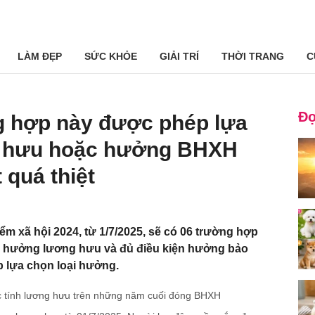
LÀM ĐẸP
SỨC KHỎE
GIẢI TRÍ
THỜI TRANG
C
Đọ
g hợp này được phép lựa
 hưu hoặc hưởng BHXH
 quá thiệt
ểm xã hội 2024, từ 1/7/2025, sẽ có 06 trường hợp
n hưởng lương hưu và đủ điều kiện hưởng bảo
p lựa chọn loại hưởng.
 tính lương hưu trên những năm cuối đóng BHXH