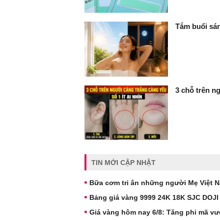
Tắm buổi sán
3 chỗ trên ng
TIN MỚI CẬP NHẬT
Bữa cơm tri ân những người Mẹ Việt 
Bảng giá vàng 9999 24K 18K SJC DOJI
Giá vàng hôm nay 6/8: Tăng phi mã vư