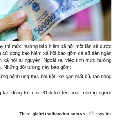
ây thì mức hưởng bảo hiểm xã hội một lần sẽ được
căn cứ đóng bảo hiểm xã hội bao gồm cả số tiền ngân
 xã hội tự nguyện. Ngoài ra, việc tính mức hưởng
ên. Những đối tượng này bao gồm:
ng bệnh ung thư, bại liệt, xơ gan mất bù, lao nặng
 lao động từ mức 81% trở lên hoặc những người
Theo:
giaitri.thoibaovhnt.com.vn
copy link