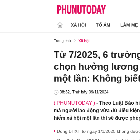
XÃ HỘI
TỔ ẤM
LÀM MẸ
Trang chủ
Xã hội
Từ 7/2025, 6 trườn
chọn hưởng lương
một lần: Không biết
08:32, Thứ bảy 09/11/2024
( PHUNUTODAY )
-
Theo Luật Bảo hi
mà người lao động vừa đủ điều kiệ
hiểm xã hội một lần thì sẽ được phé
Đóng BHXH từ ngày 1/1/2025 không được