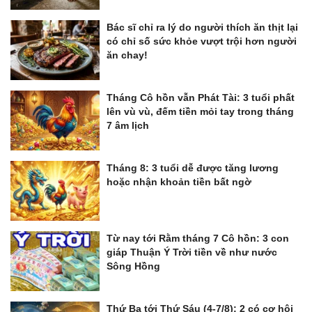
Bác sĩ chỉ ra lý do người thích ăn thịt lại
có chỉ số sức khỏe vượt trội hơn người
ăn chay!
Tháng Cô hồn vẫn Phát Tài: 3 tuổi phất
lên vù vù, đếm tiền mỏi tay trong tháng
7 âm lịch
Tháng 8: 3 tuổi dễ được tăng lương
hoặc nhận khoản tiền bất ngờ
Từ nay tới Rằm tháng 7 Cô hồn: 3 con
giáp Thuận Ý Trời tiền về như nước
Sông Hồng
Thứ Ba tới Thứ Sáu (4-7/8): 2 có cơ hội