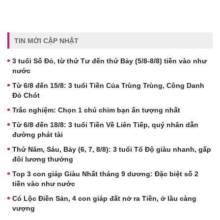
TIN MỚI CẬP NHẬT
3 tuổi Số Đỏ, từ thứ Tư đến thứ Bảy (5/8-8/8) tiền vào như
nước
Từ 6/8 đến 15/8: 3 tuổi Tiền Của Trùng Trùng, Công Danh
Đỏ Chót
Trắc nghiệm: Chọn 1 chú chim bạn ấn tượng nhất
Từ 6/8 đến 18/8: 3 tuổi Tiền Về Liên Tiếp, quý nhân dẫn
đường phát tài
Thứ Năm, Sáu, Bảy (6, 7, 8/8): 3 tuổi Tổ Độ giàu nhanh, gấp
đôi lương thưởng
Top 3 con giáp Giàu Nhất tháng 9 dương: Đặc biệt số 2
tiền vào như nước
Có Lộc Điền Sản, 4 con giáp đất nở ra Tiền, ở lâu càng
vượng