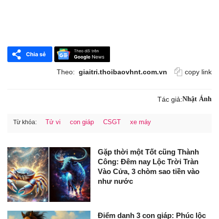
Theo:
giaitri.thoibaovhnt.com.vn
copy link
Tác giả:
Nhật Ánh
Tử vi
con giáp
CSGT
xe máy
Từ khóa:
Gặp thời một Tốt cũng Thành
Công: Đêm nay Lộc Trời Tràn
Vào Cửa, 3 chòm sao tiền vào
như nước
Điểm danh 3 con giáp: Phúc lộc