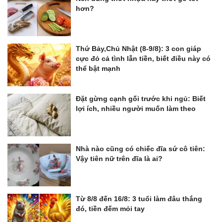
hơn?
Thứ Bảy,Chủ Nhật (8-9/8): 3 con giáp
cực đỏ cả tình lẫn tiền, biết điều này có
thể bật mạnh
Đặt gừng cạnh gối trước khi ngủ: Biết
lợi ích, nhiều người muốn làm theo
Nhà nào cũng có chiếc đĩa sứ cô tiên:
Vậy tiên nữ trên đĩa là ai?
Từ 8/8 đến 16/8: 3 tuổi làm đâu thắng
đó, tiền đếm mỏi tay