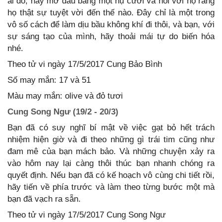
ai đó, hãy mở đầu bằng một nụ cười và nói với họ rằng
họ thật sự tuyệt vời đến thế nào. Đây chỉ là một trong
vô số cách để làm dịu bầu không khí đi thôi, và bạn, với
sự sáng tạo của mình, hãy thoải mái tự do biến hóa
nhé.
Theo tử vi ngày 17/5/2017 Cung Bảo Bình
Số may mắn: 17 và 51
Màu may mắn: olive và đỏ tươi
Cung Song Ngư (19/2 - 20/3)
Bạn đã có suy nghĩ bí mật về việc gạt bỏ hết trách
nhiệm hiện giờ và đi theo những gì trái tim cũng như
đam mê của bạn mách bảo. Và những chuyện xảy ra
vào hôm nay lại càng thôi thúc bạn nhanh chóng ra
quyết định. Nếu bạn đã có kế hoạch vô cùng chi tiết rồi,
hãy tiến về phía trước và làm theo từng bước một mà
bạn đã vạch ra sẵn.
Theo tử vi ngày 17/5/2017 Cung Song Ngư