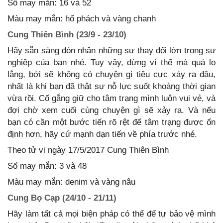
Số may mắn: 16 và 52
Màu may mắn: hổ phách và vàng chanh
Cung Thiên Bình (23/9 - 23/10)
Hãy sẵn sàng đón nhận những sự thay đổi lớn trong sự
nghiệp của bạn nhé. Tuy vậy, đừng vì thế mà quá lo
lắng, bởi sẽ không có chuyện gì tiêu cực xảy ra đâu,
nhất là khi bạn đã thật sự nỗ lực suốt khoảng thời gian
vừa rồi. Cố gắng giữ cho tâm trạng mình luôn vui vẻ, và
đợi chờ xem cuối cùng chuyện gì sẽ xảy ra. Và nếu
bạn có cần một bước tiến rõ rệt để tâm trạng được ổn
định hơn, hãy cứ mạnh dạn tiến về phía trước nhé.
Theo tử vi ngày 17/5/2017 Cung Thiên Bình
Số may mắn: 3 và 48
Màu may mắn: denim và vàng nâu
Cung Bọ Cạp (24/10 - 21/11)
Hãy làm tất cả mọi biện pháp có thể để tự bảo vệ mình