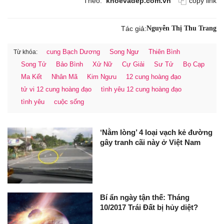
Theo:
khoevadep.com.vn
copy link
Tác giả:
Nguyễn Thị Thu Trang
cung Bạch Dương
Song Ngư
Thiên Bình
Từ khóa:
Song Tử
Bảo Bình
Xử Nữ
Cự Giải
Sư Tử
Bọ Cạp
Ma Kết
Nhân Mã
Kim Ngưu
12 cung hoàng đạo
tử vi 12 cung hoàng đạo
tình yêu 12 cung hoàng đạo
tình yêu
cuộc sống
‘Nằm lòng’ 4 loại vạch kẻ đường
gây tranh cãi này ở Việt Nam
Bí ẩn ngày tận thế: Tháng
10/2017 Trái Đất bị hủy diệt?