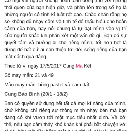
Có một vài người không hoàn toàn đồng tình với những
thói quen của bạn hiện giờ, và phần lớn trong số họ là
những người có tính kỉ luật rất cao. Chắc chắn rằng họ
sẽ không đủ nhạy cảm và tinh tế để thấu hiểu cho hoàn
cảnh của bạn, hay nói chung là tự đặt mình vào vị trí
của người khác khi phán xét một vấn đề gì. Bạn có sự
quyết tâm và hướng đi cho riêng mình, tốt hơn hết là
đừng để bất cứ ai can thiệp tới đời sống riêng của bạn
một cách quá đáng.
Theo tử vi ngày 17/5/2017 Cung
Ma
Kết
Số may mắn: 21 và 49
Màu may mắn: hồng pastel và cam đất
Cung Bảo Bình (20/1 - 18/2)
Bạn có quyền sử dụng hết tất cả mọi kĩ năng của mình,
chứ không chỉ riêng sự thông minh nhạy bén mà bạn
đang có khi vươn tới một mục tiêu nhất định. Và bởi
thế, nếu bạn cảm thấy khó khăn khi phải bắt chuyện với