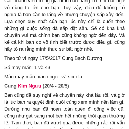
Các thành viên trong gia đình bạn đang có một bất ngờ
vô cùng to lớn cho bạn. Tuy vậy, điều đó không có
nghĩa là bạn cần lo lắng về những chuyện sắp xảy đến.
Lựa chọn duy nhất của bạn lúc này chỉ là cuốn theo
những gì cuộc sống đã sắp đặt sẵn. Sẽ có kha khá
chuyện vui mà chính bạn cũng không ngờ đến đấy. Và
kể cả khi bạn có vô tình biết trước được điều gì, cũng
hãy tỏ ra rằng mình thực sự bất ngờ nhé.
Theo tử vi ngày 17/5/2017 Cung Bạch Dương
Số may mắn: 1 và 43
Màu may mắn: xanh ngọc và socola
Cung
Kim Ngưu
(20/4 - 20/5)
Bạn cũng đã suy nghĩ về chuyện này khá lâu rồi, và giờ
là lúc bạn ra quyết định cuối cùng xem mình nên làm gì.
Dường như bạn đã hoàn toàn quên đi công việc cũ,
cũng như gạt sang một bên hết những thói quen thường
lệ. Tạm thời, bạn đã vượt qua được những rắc rối vẫn