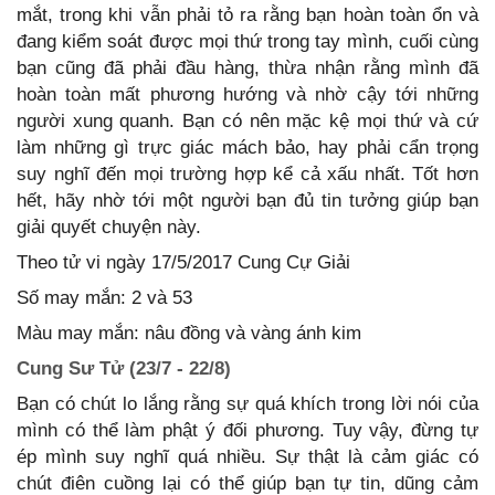
mắt, trong khi vẫn phải tỏ ra rằng bạn hoàn toàn ổn và
đang kiểm soát được mọi thứ trong tay mình, cuối cùng
bạn cũng đã phải đầu hàng, thừa nhận rằng mình đã
hoàn toàn mất phương hướng và nhờ cậy tới những
người xung quanh. Bạn có nên mặc kệ mọi thứ và cứ
làm những gì trực giác mách bảo, hay phải cẩn trọng
suy nghĩ đến mọi trường hợp kể cả xấu nhất. Tốt hơn
hết, hãy nhờ tới một người bạn đủ tin tưởng giúp bạn
giải quyết chuyện này.
Theo tử vi ngày 17/5/2017 Cung Cự Giải
Số may mắn: 2 và 53
Màu may mắn: nâu đồng và vàng ánh kim
Cung Sư Tử (23/7 - 22/8)
Bạn có chút lo lắng rằng sự quá khích trong lời nói của
mình có thể làm phật ý đối phương. Tuy vậy, đừng tự
ép mình suy nghĩ quá nhiều. Sự thật là cảm giác có
chút điên cuồng lại có thể giúp bạn tự tin, dũng cảm