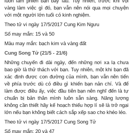
luôn làm phiền bạn bấy lâu. Tuy nhiên, trước khi vội
vàng làm việc gì đó, bạn vẫn nên nói qua mọi chuyện
với một người lớn tuổi có kinh nghiệm.
Theo tử vi ngày 17/5/2017 Cung Kim Ngưu
Số may mắn: 15 và 50
Màu may mắn: bạch kim và vàng đất
Cung Song Tử (21/5 - 21/6)
Những chuyến đi dài ngày, đến những nơi xa lạ chưa
bao giờ là thử thách với bạn. Tuy nhiên, một khi bạn đã
xác định được con đường của mình, bạn vẫn nên tiến
về phía trước dù có điều gì khiến bạn nản chí. Và để
làm được điều ấy, việc đầu tiên bạn nên nghĩ đến là tự
chuẩn bị bản thân mình luôn sẵn sàng. Năng lượng
không cần thiết hãy kế hoạch thiếu hợp lí sẽ là trở ngại
lớn nếu bạn không biết cách sắp xếp sao cho khéo léo.
Theo tử vi ngày 17/5/2017 Cung Song Tử
Số may mắn: 20 và 47