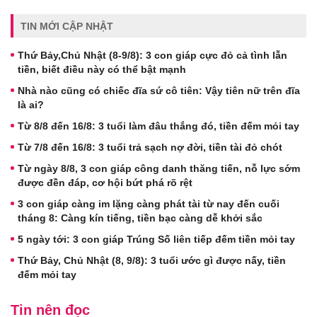
TIN MỚI CẬP NHẬT
Thứ Bảy,Chủ Nhật (8-9/8): 3 con giáp cực đỏ cả tình lẫn
tiền, biết điều này có thể bật mạnh
Nhà nào cũng có chiếc đĩa sứ cô tiên: Vậy tiên nữ trên đĩa
là ai?
Từ 8/8 đến 16/8: 3 tuổi làm đâu thắng đó, tiền đếm mỏi tay
Từ 7/8 đến 16/8: 3 tuổi trả sạch nợ đời, tiền tài đỏ chót
Từ ngày 8/8, 3 con giáp công danh thăng tiến, nỗ lực sớm
được đền đáp, cơ hội bứt phá rõ rệt
3 con giáp càng im lặng càng phát tài từ nay đến cuối
tháng 8: Càng kín tiếng, tiền bạc càng dễ khởi sắc
5 ngày tới: 3 con giáp Trúng Số liên tiếp đếm tiền mỏi tay
Thứ Bảy, Chủ Nhật (8, 9/8): 3 tuổi ước gì được nấy, tiền
đếm mỏi tay
Tin nên đọc