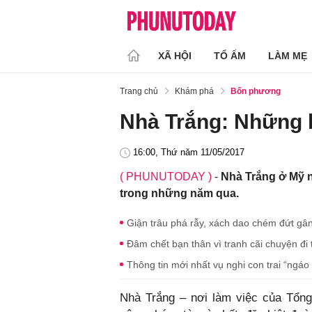
XÃ HỘI
TỔ ẤM
LÀM MẸ
Trang chủ
Khám phá
Bốn phương
Nhà Trắng: Những bí
16:00, Thứ năm 11/05/2017
( PHUNUTODAY )
-
Nhà Trắng ở Mỹ nổ
trong những năm qua.
Giận trâu phá rẫy, xách dao chém đứt gân
Đâm chết bạn thân vì tranh cãi chuyện đi
Thông tin mới nhất vụ nghi con trai “ngáo
Nhà Trắng – nơi làm việc của Tổng