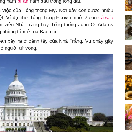
ường hầm
bí ẩn
nằm sâu trong lòng đất.
m việc của Tổng thống Mỹ. Nơi đây còn được nhiều
ệt. Ví dụ như Tổng thống Hoover nuôi 2 con
cá sấu
uôn viên Nhà Trắng hay Tổng thống John Q. Adams
g phòng tắm ở tòa Bạch ốc…
oạn xảy ra ở cánh tây của Nhà Trắng. Vụ cháy gây
có người tử vong.