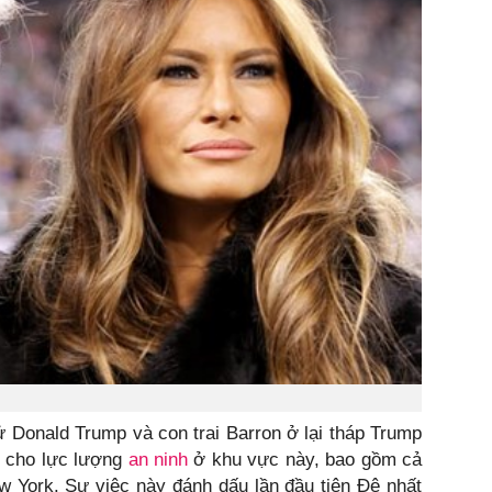
 Donald Trump và con trai Barron ở lại tháp Trump
g cho lực lượng
an ninh
ở khu vực này, bao gồm cả
 York. Sự việc này đánh dấu lần đầu tiên Đệ nhất