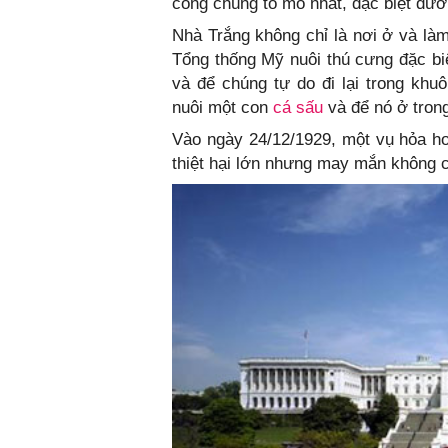
công chúng tò mò nhất, đặc biệt đ
Nhà Trắng không chỉ là nơi ở và là
Tổng thống Mỹ nuôi thú cưng đặc bi
và để chúng tự do đi lại trong kh
nuôi một con
cá sấu
và để nó ở tron
Vào ngày 24/12/1929, một vụ hỏa h
thiệt hại lớn nhưng may mắn không 