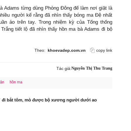
bà Adams từng dùng Phòng Đông để làm nơi giặt là
nhiều người kể rằng đã nhìn thấy bóng ma Đệ nhất
uần áo trên tay. Trong nhiệm kỳ của Tổng thống
 Trắng tiết lộ đã nhìn thấy hồn ma bà Adams đi bộ
Theo:
khoevadep.com.vn
copy link
Tác giả:
Nguyễn Thị Thu Trang
hận
hồn ma
 đi bắt tôm, mò được bộ xương người dưới ao