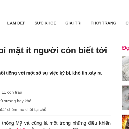
LÀM ĐẸP
SỨC KHỎE
GIẢI TRÍ
THỜI TRANG
C
Đọ
 mật ít người còn biết tới
i tiếng với một số sự việc kỳ bí, khó tin xảy ra
 11 con trâu
 tù sướng hay khổ
 đá” chém mẹ chết tại chỗ
 thống Mỹ và cũng là một trong những điều khiến