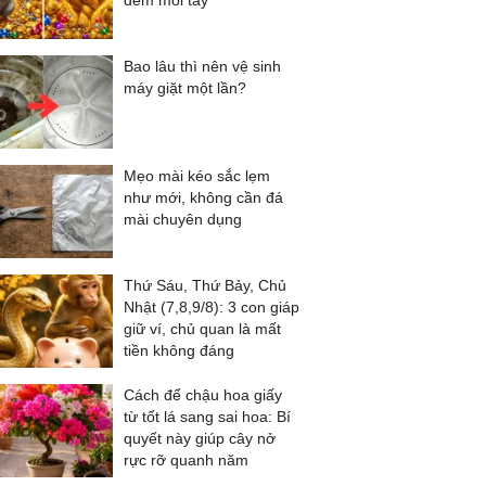
đếm mỏi tay
Bao lâu thì nên vệ sinh
máy giặt một lần?
Mẹo mài kéo sắc lẹm
như mới, không cần đá
mài chuyên dụng
Thứ Sáu, Thứ Bảy, Chủ
Nhật (7,8,9/8): 3 con giáp
giữ ví, chủ quan là mất
tiền không đáng
Cách để chậu hoa giấy
từ tốt lá sang sai hoa: Bí
quyết này giúp cây nở
rực rỡ quanh năm