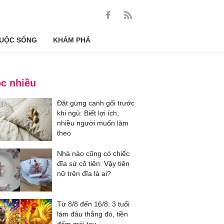
UỘC SỐNG
KHÁM PHÁ
c nhiều
Đặt gừng cạnh gối trước
khi ngủ: Biết lợi ích,
nhiều người muốn làm
theo
Nhà nào cũng có chiếc
đĩa sứ cô tiên: Vậy tiên
nữ trên đĩa là ai?
Từ 8/8 đến 16/8: 3 tuổi
làm đâu thắng đó, tiền