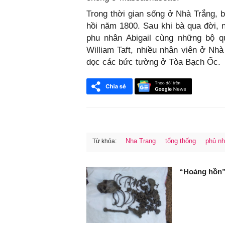
Trong thời gian sống ở Nhà Trắng, 
hồi năm 1800. Sau khi bà qua đời, 
phu nhân Abigail cùng những bộ q
William Taft, nhiều nhân viên ở Nhà
dọc các bức tường ở Tòa Bạch Ốc.
Nha Trang
tổng thống
phủ n
Từ khóa:
FaceBook
“Hoảng hồn”