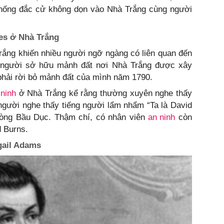
thống đắc cử không dọn vào Nhà Trắng cùng người
es ở Nhà Trắng
rắng khiến nhiều người ngỡ ngàng có liên quan đến
à người sở hữu mảnh đất nơi Nhà Trắng được xây
phải rời bỏ mảnh đất của mình năm 1790.
 ninh
ở Nhà Trắng kể rằng thường xuyên nghe thấy
người nghe thấy tiếng người lẩm nhẩm “Ta là David
phòng Bầu Dục. Thậm chí, có nhân viên
an ninh
còn
d Burns.
gail Adams