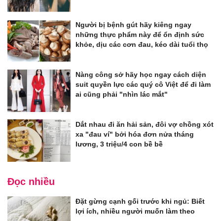
Người bị bệnh gút hãy kiêng ngay
những thực phẩm này để ổn định sức
khỏe, dịu các cơn đau, kéo dài tuổi thọ
Nàng công sở hãy học ngay cách diện
suit quyền lực các quý cô Việt để đi làm
ai cũng phải "nhìn lác mắt"
Dắt nhau đi ăn hải sản, đôi vợ chồng xót
xa "đau ví" bởi hóa đơn nửa tháng
lương, 3 triệu/4 con bề bề
Đọc nhiều
Đặt gừng cạnh gối trước khi ngủ: Biết
lợi ích, nhiều người muốn làm theo