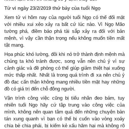
Tử vi ngày 23/2/2019 thứ bảy của tuổi Ngọ
Xem tử vi hôm nay của người tuổi Ngọ có thể đối mặt
với nhiều xui xẻo xảy ra bất cứ lúc nào. Vì Ngọ Mão
tường phá, điềm báo phá tài sắp xảy ra đối với bản
mệnh, vì vậy cần thận trọng nếu không muốn tiền mất
tật mang.
Họa phúc khó lường, đôi khi nó trở thành định mệnh mà
chúng ta khó tránh được, song vẫn nên chú ý vì sự
cảnh giác và đề phòng có thể giúp giảm thiệt hại xuống
mức thấp nhất. Nhất là trong quá trình đi xa nên chú ý
đồ đạc cẩn thận không mang nhiều tiền mặt hay những
đồ có giá trị đến chỗ đông người.
Vận trình công việc cũng bị tiểu nhân đeo bám, tuy
nhiên tuổi Ngọ hãy cứ tập trung vào công việc của
mình, không nên quan tâm quá đến những chuyện bàn
tán xung quanh vì bạn có thể bị cuốn vào vòng xoáy
chia bè chia phái, bị kiểm kẻ xấu hãm hại mà không rõ