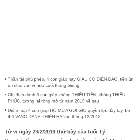
Thần tài phù phép, 4 con giáp này GIÀU CÓ ĐIÊN ĐẢO, tiền ùn
ùn chui vào ví nửa cuối tháng Giêng
Chỉ đích danh 3 con giáp không THIẾU TIỀN, không THIẾU
PHÚC, tương lai rộng mở từ năm 2019 về sau
Điểm mặt 4 con giáp HÔ MƯA GỌI GIÓ quyền lực đầy tay, bề
thế VANG DANH THIÊN HẠ vào tháng 12/2018
Tử vi ngày 23/2/2019 thứ bảy của tuổi Tý