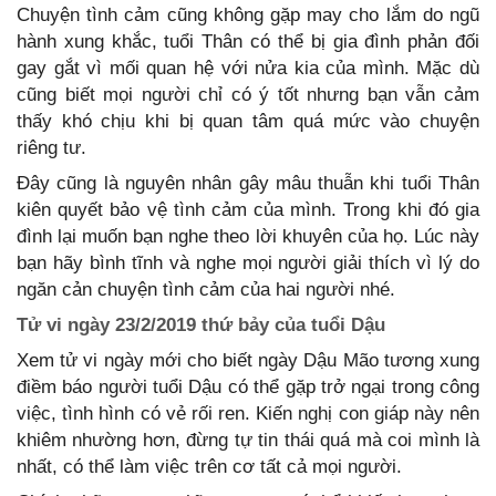
Chuyện tình cảm cũng không gặp may cho lắm do ngũ
hành xung khắc, tuổi Thân có thể bị gia đình phản đối
gay gắt vì mối quan hệ với nửa kia của mình. Mặc dù
cũng biết mọi người chỉ có ý tốt nhưng bạn vẫn cảm
thấy khó chịu khi bị quan tâm quá mức vào chuyện
riêng tư.
Đây cũng là nguyên nhân gây mâu thuẫn khi tuổi Thân
kiên quyết bảo vệ tình cảm của mình. Trong khi đó gia
đình lại muốn bạn nghe theo lời khuyên của họ. Lúc này
bạn hãy bình tĩnh và nghe mọi người giải thích vì lý do
ngăn cản chuyện tình cảm của hai người nhé.
Tử vi ngày 23/2/2019 thứ bảy của tuổi Dậu
Xem tử vi ngày mới cho biết ngày Dậu Mão tương xung
điềm báo người tuổi Dậu có thể gặp trở ngại trong công
việc, tình hình có vẻ rối ren. Kiến nghị con giáp này nên
khiêm nhường hơn, đừng tự tin thái quá mà coi mình là
nhất, có thể làm việc trên cơ tất cả mọi người.