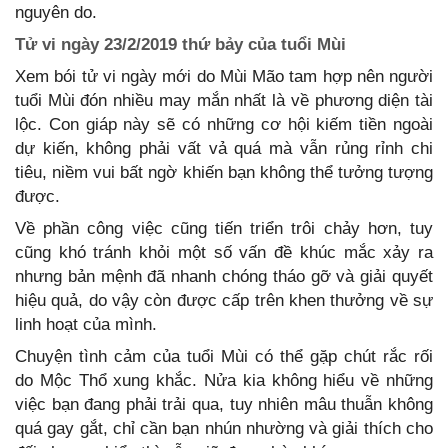
nguyên do.
Tử vi ngày 23/2/2019 thứ bảy của tuổi Mùi
Xem bói tử vi ngày mới do Mùi Mão tam hợp nên người
tuổi Mùi đón nhiều may mắn nhất là về phương diện tài
lộc. Con giáp này sẽ có những cơ hội kiếm tiền ngoài
dự kiến, không phải vất vả quá mà vẫn rủng rỉnh chi
tiêu, niềm vui bất ngờ khiến bạn không thể tưởng tượng
được.
Về phần công việc cũng tiến triển trôi chảy hơn, tuy
cũng khó tránh khỏi một số vấn đề khúc mắc xảy ra
nhưng bản mệnh đã nhanh chóng tháo gỡ và giải quyết
hiệu quả, do vậy còn được cấp trên khen thưởng về sự
linh hoạt của mình.
Chuyện tình cảm của tuổi Mùi có thể gặp chút rắc rối
do Mộc Thổ xung khắc. Nửa kia không hiểu về những
việc bạn đang phải trải qua, tuy nhiên mâu thuẫn không
quá gay gắt, chỉ cần bạn nhún nhường và giải thích cho