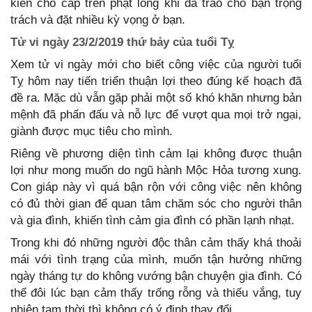
kiến cho cấp trên phật lòng khi đã trao cho bạn trọng
trách và đặt nhiều kỳ vọng ở bạn.
Tử vi ngày 23/2/2019 thứ bảy của tuổi Tỵ
Xem tử vi ngày mới cho biết công việc của người tuổi
Tỵ hôm nay tiến triển thuận lợi theo đúng kế hoạch đã
đề ra. Mặc dù vẫn gặp phải một số khó khăn nhưng bản
mệnh đã phấn đấu và nỗ lực để vượt qua mọi trở ngại,
giành được mục tiêu cho mình.
Riêng về phương diện tình cảm lại không được thuận
lợi như mong muốn do ngũ hành Mộc Hỏa tương xung.
Con giáp này vì quá bận rộn với công việc nên không
có đủ thời gian để quan tâm chăm sóc cho người thân
và gia đình, khiến tình cảm gia đình có phần lạnh nhạt.
Trong khi đó những người độc thân cảm thấy khá thoải
mái với tình trạng của mình, muốn tận hưởng những
ngày tháng tự do không vướng bận chuyện gia đình. Có
thể đôi lúc bạn cảm thấy trống rỗng và thiếu vắng, tuy
nhiên tạm thời thì không có ý định thay đổi.