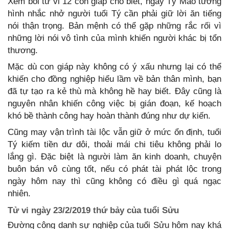
Xem bói tử vi 12 con giáp cho biết, ngày Tý Mão tương
hình nhắc nhở người tuổi Tý cần phải giữ lời ăn tiếng
nói thận trọng. Bản mệnh có thể gặp những rắc rối vì
những lời nói vô tình của mình khiến người khác bị tổn
thương.
Mặc dù con giáp này không có ý xấu nhưng lại có thể
khiến cho đồng nghiệp hiểu lầm về bản thân mình, bạn
đã tự tạo ra kẻ thù mà không hề hay biết. Đây cũng là
nguyên nhân khiến công việc bị gián đoạn, kế hoạch
khó bề thành công hay hoàn thành đúng như dự kiến.
Cũng may vận trình tài lộc vẫn giữ ở mức ổn định, tuổi
Tý kiếm tiền dư dôi, thoải mái chi tiêu không phải lo
lắng gì. Đặc biệt là người làm ăn kinh doanh, chuyện
buôn bán vô cùng tốt, nếu có phát tài phát lộc trong
ngày hôm nay thì cũng không có điều gì quá ngạc
nhiên.
Tử vi ngày 23/2/2019 thứ bảy của tuổi Sửu
Đường công danh sự nghiệp của tuổi Sửu hôm nay khá