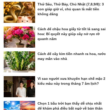
Thứ Sáu, Thứ Bảy, Chủ Nhật (7,8,9/8): 3
con giáp giữ ví, chủ quan là mất tiền
không đáng
Cách để chậu hoa giấy từ tốt lá sang sai
hoa: Bí quyết này giúp cây nở rực rỡ
quanh năm
Cách để cây kim tiền nhanh ra hoa, rước
may mắn vào nhà
Vì sao người xưa khuyên hạn chế mặc 2
kiểu màu này trong tháng 7 âm lịch?
Chọn 1 bầu trời bạn thấy dễ chịu nhất
để khám phá điều bất ngờ về bản thân