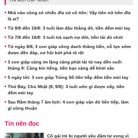
Nhà nào cũng có chiếc đĩa sứ cô tiên: Vậy tiên nữ trên đĩa
là ai?
Từ 8/8 đến 16/8: 3 tuổi làm đâu thắng đó, tiền đếm mỏi tay
Từ 7/8 đến 16/8: 3 tuổi trả sạch nợ đời, tiền tài đỏ chót
Từ ngày 8/8, 3 con giáp công danh thăng tiến, nỗ lực sớm
được đền đáp, cơ hội bứt phá rõ rệt
3 con giáp càng im lặng càng phát tài từ nay đến cuối
tháng 8: Càng kín tiếng, tiền bạc càng dễ khởi sắc
5 ngày tới: 3 con giáp Trúng Số liên tiếp đếm tiền mỏi tay
Thứ Bảy, Chủ Nhật (8, 9/8): 3 tuổi ước gì được nấy, tiền
đếm mỏi tay
Sau Rằm tháng 7 âm lịch: 4 con giáp vận đỏ liên tiếp, làm
gì cũng thuận
Tin nên đọc
Cô gái trẻ bị người yêu đâm tử vong vì