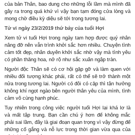
của bản Thân, bao dung cho những lỗi lầm mà mình đã
gây ra trong quá khứ vì vậy bạn tạm đóng cửa lòng và
mong chờ điều kỳ diệu sẽ tới trong tương lai.
Tử vi ngày 23/2/2019 thứ bảy của tuổi Hợi
Xem tử vi tuổi Hợi trong ngày tam hợp được quý nhân
nâng đỡ nên vẫn trình khởi sắc hơn nhiều. Chuyện tình
cảm tốt đẹp, nhân duyên khởi sắc nhờ vậy mà tình yêu
có phần thăng hoa, nở rộ như sắc xuân ngập tràn.
Người độc Thân sẽ có cơ hội gặp gỡ và làm quen với
nhiều đối tượng khác phái, rất có thể sẽ trở thành một
nửa trong tương lai. Người có đôi có cặp thì tận hưởng
không khí ngọt ngào bên người thân yêu của mình, tình
cảm vô cùng hạnh phúc.
Tuy nhiên trong công việc người tuổi Hợi lại khá lơ là
và mất tập trung. Bạn cần chú ý hơn để không mắc
phải sai lầm, đây là giai đoạn quan trọng vì vậy đừng để
những cố gắng và nỗ lực trong thời gian vừa qua của