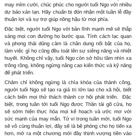
may mỉm cười, chúc phúc cho người tuổi Ngọ với nhiều
dự báo xán lạn. Hãy chuẩn bị đón nhận một tuần lễ đầy
thuận lợi và sự trợ giúp nồng hậu từ mọi phía.
Đặc biệt, người tuổi Ngọ với bản lĩnh mạnh mẽ sẽ thắp
sáng mọi con đường họ bước qua. Tính cách lạc quan
và phong thái dũng cảm là chân dung nổi bật của họ,
làm việc gì họ cũng đều toát lên sự siêng năng và nhiệt
huyết. Không chỉ vậy, tuổi Ngọ còn sở hữu tầm nhìn xa
trông rộng, không ngừng nâng cao kiến thức và kỹ năng
để phát triển.
Chăm chỉ không ngừng là chìa khóa của thành công,
người tuổi Ngọ sẽ tạo ra giá trị lớn lao cho xã hội, biết
cách biến mọi thử thách thành cơ hội phát triển. Đặc
biệt, trong tuần tới tuổi Ngọ được Thần tài gõ cửa, họ
sẽ sớm hiện thực hóa mọi kế hoạch và ước mơ với
sức mạnh của may mắn. Tử vi trong tuần mới, tuổi Ngọ
sẽ vô cùng thuận lợi, đây sẽ là bệ phóng cho họ tiến xa
hơn, mở ra một chương mới đầy thịnh vượng tiền vào