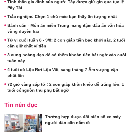
Tình thân gia đình của người Tày được giữ gìn qua tục lệ
Pây Tái
Trắc nghiệm: Chọn 1 chú mèo bạn thấy ấn tượng nhất
Bánh căn - Món ăn miền Trung mang đậm dấu ấn văn hóa
vùng duyên hải
Tử vi cuối tuần 8 - 9/8: 2 con giáp tiền bạc khởi sắc, 2 tuổi
cần giữ chặt ví tiền
3 cung hoàng đạo dễ có thêm khoản tiền bất ngờ vào cuối
tuần này
4 tuổi có Lộc Rơi Lộc Vãi, sang tháng 7 Âm vượng vận
phất lên
72 giờ vàng sắp tới: 2 con giáp khôn khéo dễ trúng lớn, 1
tuổi cónguồn thu phụ bất ngờ
Tin nên đọc
Trường hợp được đổi biển số xe máy
người dân cần nắm rõ