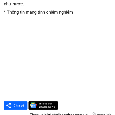
như nước.
* Thông tin mang tính chiêm nghiệm
Theo:
giaitri.thoibaovhnt.com.vn
copy link