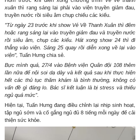
Hôm trước khi diễn xong chương trình
Vé về thanh
xuân
thì rạng sáng lại phải vào viện truyền giảm đau,
truyền nước rồi siêu âm chụp chiếu các kiểu.
"Từ ngày 23 trước khi show Vé Về Thanh Xuân thì đêm
hoặc rạng sáng lại vào truyền giảm đau và truyền nước
rồi siêu âm, chụp các kiểu. Hát xong show 24 thì đi
thẳng vào viện. Sáng 25 quay rồi diễn xong về lại vào
viện",
Tuấn Hưng chia sẻ.
Bực mình quá, 27/4 vào Bệnh viện Quân đội 108 thêm
lần nữa để nội soi dạ dày và kết quả sau khi thực hiện
hết các thủ tục thăm khám là bình thường, không có
vấn đề gì đáng lo. Bác sĩ kết luận là bị stress và thiếu
ngủ quá mức”.
Hiện tại, Tuấn Hưng đang điều chỉnh lại nhịp sinh hoạt,
tập ngủ sớm và cố gắng ngủ đủ 8 tiếng mỗi ngày để cải
thiện sức khỏe.