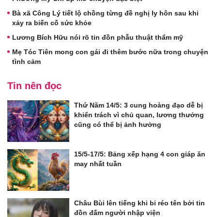
Bà xã Công Lý tiết lộ chồng từng đề nghị ly hôn sau khi
xảy ra biến cố sức khỏe
Lương Bích Hữu nói rõ tin đồn phẫu thuật thẩm mỹ
Mẹ Tóc Tiên mong con gái đi thêm bước nữa trong chuyện
tình cảm
Tin nên đọc
Thứ Năm 14/5: 3 cung hoàng đạo dễ bị
khiển trách vì chủ quan, lương thưởng
cũng có thể bị ảnh hưởng
15/5-17/5: Bảng xếp hạng 4 con giáp ăn
may nhất tuần
Châu Bùi lên tiếng khi bi réo tên bởi tin
đồn đấm người nhập viện