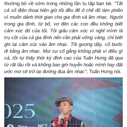
thường bỏ về sớm trong những lần tụ tập bạn bè.
"Tất
cả số điện thoại hiện giờ tôi đều để ở chế độ làm phiền
vì muốn dành thời gian cho gia đình và âm nhạc. Người
trong gia đình, từ bố, vợ đến các con đều không biết
cảm xúc đó của tôi. Tôi giấu cảm xúc vì nghĩ mình là
trụ cột của cả gia đình nên cần phải vững vàng, chỉ biết
ghi lại cảm xúc vào âm nhạc. Tôi gượng dậy, cố bước
đi bằng âm nhạc. Mọi sự cố gắng không phải vì điều gì
cả, tôi tự thấy thời kỳ đỉnh cao của Tuấn Hưng đã qua
từ rất lâu rồi và không bao giờ huyễn hoặc mình hay đặt
ước mơ sẽ trở lại đường đua âm nhạc",
Tuấn Hưng nói.