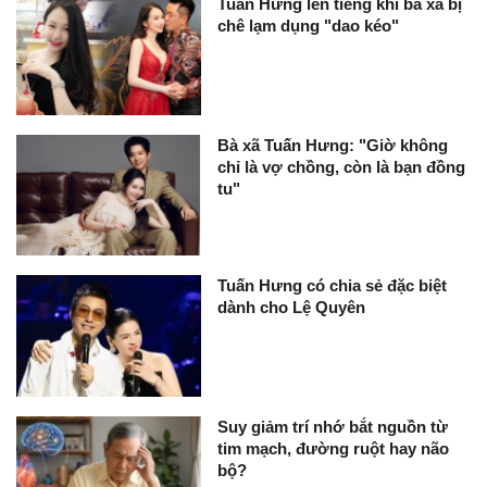
Tuấn Hưng lên tiếng khi bà xã bị
chê lạm dụng "dao kéo"
Bà xã Tuấn Hưng: "Giờ không
chỉ là vợ chồng, còn là bạn đồng
tu"
Tuấn Hưng có chia sẻ đặc biệt
dành cho Lệ Quyên
Suy giảm trí nhớ bắt nguồn từ
tim mạch, đường ruột hay não
bộ?