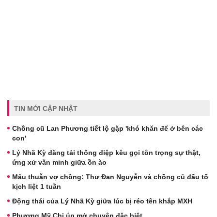
TIN MỚI CẬP NHẬT
Chồng cũ Lan Phương tiết lộ gặp 'khó khăn để ở bên các
con'
Lý Nhã Kỳ đăng tải thông điệp kêu gọi tôn trọng sự thật,
ứng xử văn minh giữa ồn ào
Mâu thuẫn vợ chồng: Thư Đan Nguyễn và chồng cũ đấu tố
kịch liệt 1 tuần
Động thái của Lý Nhã Kỳ giữa lúc bị réo tên khắp MXH
Phương Mỹ Chi úp mở chuyện đặc biệt