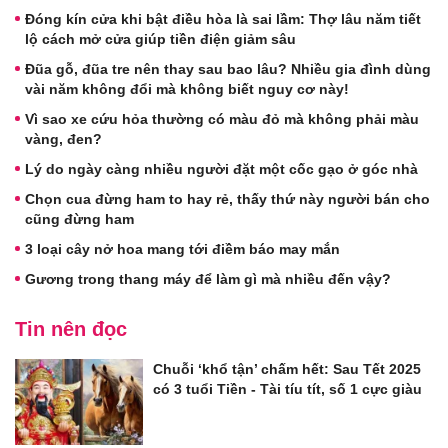
Đóng kín cửa khi bật điều hòa là sai lầm: Thợ lâu năm tiết
lộ cách mở cửa giúp tiền điện giảm sâu
Đũa gỗ, đũa tre nên thay sau bao lâu? Nhiều gia đình dùng
vài năm không đổi mà không biết nguy cơ này!
Vì sao xe cứu hỏa thường có màu đỏ mà không phải màu
vàng, đen?
Lý do ngày càng nhiều người đặt một cốc gạo ở góc nhà
Chọn cua đừng ham to hay rẻ, thấy thứ này người bán cho
cũng đừng ham
3 loại cây nở hoa mang tới điềm báo may mắn
Gương trong thang máy để làm gì mà nhiều đến vậy?
Tin nên đọc
Chuỗi ‘khổ tận’ chấm hết: Sau Tết 2025
có 3 tuổi Tiền - Tài tíu tít, số 1 cực giàu