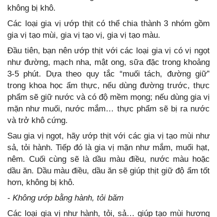
không bị khô.
Các loại gia vị ướp thịt có thể chia thành 3 nhóm gồm
gia vị tạo mùi, gia vị tạo vị, gia vị tạo màu.
Đầu tiên, bạn nên ướp thịt với các loại gia vị có vị ngọt
như đường, mạch nha, mật ong, sữa đặc trong khoảng
3-5 phút. Dựa theo quy tắc “muối tách, đường giữ”
trong khoa học ẩm thực, nếu dùng đường trước, thực
phẩm sẽ giữ nước và có độ mềm mọng; nếu dùng gia vị
mặn như muối, nước mắm… thực phẩm sẽ bị ra nước
và trở khô cứng.
Sau gia vị ngọt, hãy ướp thịt với các gia vị tạo mùi như
sả, tỏi hành. Tiếp đó là gia vị mặn như mắm, muối hạt,
nêm. Cuối cùng sẽ là dầu màu điều, nước màu hoặc
dầu ăn. Dầu màu điều, dầu ăn sẽ giúp thịt giữ độ ẩm tốt
hơn, không bị khô.
- Không ướp bằng hành, tỏi băm
Các loại gia vị như hành, tỏi, sả… giúp tạo mùi hương