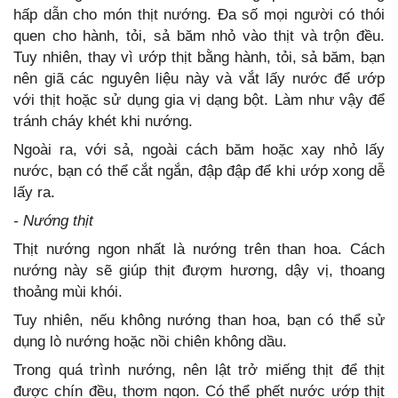
hấp dẫn cho món thịt nướng. Đa số mọi người có thói
quen cho hành, tỏi, sả băm nhỏ vào thịt và trộn đều.
Tuy nhiên, thay vì ướp thịt bằng hành, tỏi, sả băm, bạn
nên giã các nguyên liệu này và vắt lấy nước để ướp
với thịt hoặc sử dụng gia vị dạng bột. Làm như vậy để
tránh cháy khét khi nướng.
Ngoài ra, với sả, ngoài cách băm hoặc xay nhỏ lấy
nước, bạn có thể cắt ngắn, đập đập để khi ướp xong dễ
lấy ra.
- Nướng thịt
Thịt nướng ngon nhất là nướng trên than hoa. Cách
nướng này sẽ giúp thịt đượm hương, dậy vị, thoang
thoảng mùi khói.
Tuy nhiên, nếu không nướng than hoa, bạn có thể sử
dụng lò nướng hoặc nồi chiên không dầu.
Trong quá trình nướng, nên lật trở miếng thịt để thịt
được chín đều, thơm ngon. Có thể phết nước ướp thịt