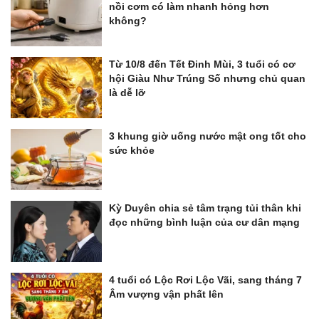
nồi cơm có làm nhanh hỏng hơn
không?
Từ 10/8 đến Tết Đinh Mùi, 3 tuổi có cơ
hội Giàu Như Trúng Số nhưng chủ quan
là dễ lỡ
3 khung giờ uống nước mật ong tốt cho
sức khỏe
Kỳ Duyên chia sẻ tâm trạng tủi thân khi
đọc những bình luận của cư dân mạng
4 tuổi có Lộc Rơi Lộc Vãi, sang tháng 7
Âm vượng vận phất lên