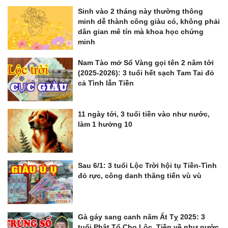
Sinh vào 2 tháng này thường thông
minh dễ thành công giàu có, không phải
dân gian mê tín mà khoa học chứng
minh
Nam Tào mở Sổ Vàng gọi tên 2 năm tới
(2025-2026): 3 tuổi hết sạch Tam Tai đỏ
cả Tình lẫn Tiền
11 ngày tới, 3 tuổi tiền vào như nước,
làm 1 hưởng 10
Sau 6/1: 3 tuổi Lộc Trời hội tụ Tiền-Tình
đỏ rực, công danh thăng tiến vù vù
Gà gáy sang canh năm Ất Tỵ 2025: 3
tuổi Phật Tổ Cho Lộc, Tiền về như nước