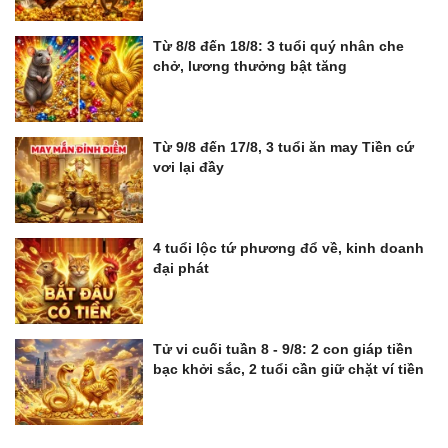
Từ 8/8 đến 18/8: 3 tuổi quý nhân che
chở, lương thưởng bật tăng
Từ 9/8 đến 17/8, 3 tuổi ăn may Tiền cứ
vơi lại đầy
4 tuổi lộc tứ phương đổ về, kinh doanh
đại phát
Tử vi cuối tuần 8 - 9/8: 2 con giáp tiền
bạc khởi sắc, 2 tuổi cần giữ chặt ví tiền