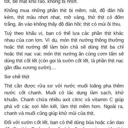
tốt, bề mặt khô ráo, không bị nhớt.
Không mua những phần thịt bị mềm, nát, độ đàn hồi
kém, thịt màu nhợt nhạt, mỡ vàng, thớ thịt có đốm
trắng, ấn vào không thấy độ đàn hồi; thịt có mùi ôi thiu.
Tuỳ theo khẩu vị, bạn có thể lựa các phần thịt khác
nhau của con lợn. Ví dụ, món thịt nướng thông thường
hoặc thịt nướng để làm bún chả sẽ dùng thịt ba chỉ
hoặc thịt nạc vai; món thịt nướng ăn cùng cơm tấm sẽ
dùng thịt cốt lết (còn gọi là sườn cốt lết, là phần thịt nạc
gần đầu xương sườn)…
Sơ chế thịt
Thịt cần được rửa sơ với nước muối loãng pha thêm
nước cốt chanh. Muối có tác dụng làm sạch, khử
khuẩn. Chanh chứa nhiều axit citric và vitamin C giúp
phá vỡ các sợi liên kết, làm thịt mềm hơn. Ngoài ra,
chanh và muối cũng giúp khử mùi của thịt.
Đối với sườn cốt lết, bạn có thể dùng búa hoặc cán dao