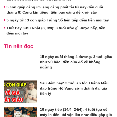
3 con giáp càng im lặng càng phát tài từ nay đến cuối
tháng 8: Càng kín tiếng, tiền bạc càng dễ khởi sắc
5 ngày tới: 3 con giáp Trúng Số liên tiếp đếm tiền mỏi tay
Thứ Bảy, Chủ Nhật (8, 9/8): 3 tuổi ước gì được nấy, tiền
đếm mỏi tay
Tin nên đọc
15 ngày cuối tháng 4 dương: 3 tuổi giàu
như vũ bão, tiền của đổ về không
ngừng
Sau đêm nay: 3 tuổi ăn lộc Thánh Mẫu
đạp trúng Hố Vàng sớm thành đại gia
tiền tỷ
10 ngày tiếp (14/4- 24/4): 4 tuổi tựa cỗ
máy in tiền, tài vận lên như diều gặp gió