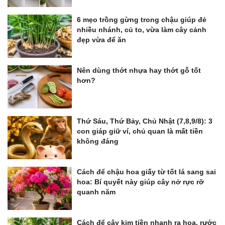
6 mẹo trồng gừng trong chậu giúp đẻ
nhiều nhánh, củ to, vừa làm cây cảnh
đẹp vừa để ăn
Nên dùng thớt nhựa hay thớt gỗ tốt
hơn?
Thứ Sáu, Thứ Bảy, Chủ Nhật (7,8,9/8): 3
con giáp giữ ví, chủ quan là mất tiền
không đáng
Cách để chậu hoa giấy từ tốt lá sang sai
hoa: Bí quyết này giúp cây nở rực rỡ
quanh năm
Cách để cây kim tiền nhanh ra hoa, rước