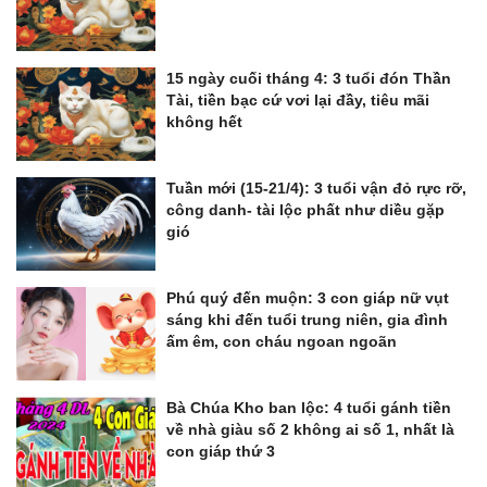
15 ngày cuối tháng 4: 3 tuổi đón Thần
Tài, tiền bạc cứ vơi lại đầy, tiêu mãi
không hết
Tuần mới (15-21/4): 3 tuổi vận đỏ rực rỡ,
công danh- tài lộc phất như diều gặp
gió
Phú quý đến muộn: 3 con giáp nữ vụt
sáng khi đến tuổi trung niên, gia đình
ấm êm, con cháu ngoan ngoãn
Bà Chúa Kho ban lộc: 4 tuổi gánh tiền
về nhà giàu số 2 không ai số 1, nhất là
con giáp thứ 3