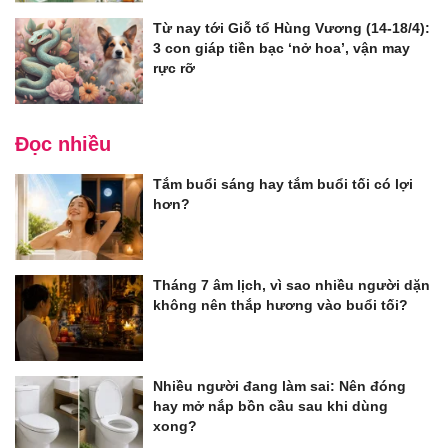
Từ nay tới Giỗ tổ Hùng Vương (14-18/4):
3 con giáp tiền bạc ‘nở hoa’, vận may
rực rỡ
Đọc nhiều
Tắm buổi sáng hay tắm buổi tối có lợi
hơn?
Tháng 7 âm lịch, vì sao nhiều người dặn
không nên thắp hương vào buổi tối?
Nhiều người đang làm sai: Nên đóng
hay mở nắp bồn cầu sau khi dùng
xong?