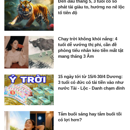
Đến đầu tháng 5, 3 tuổi có số
phát tài giàu to, hưởng no nê lộc
tổ tiên độ
Chạy trời không khỏi nắng: 4
tuổi dễ vướng thị phi, cần đề
phòng tiểu nhân kẻo tiền mất tật
mang tháng 3 Âm
15 ngày tới từ 15/4-30/4 Dương:
3 tuổi có đức có tài tiền vào như
nước Tài - Lộc - Danh chạm đỉnh
Tắm buổi sáng hay tắm buổi tối
có lợi hơn?