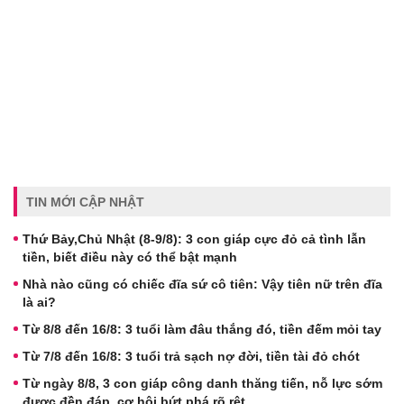
TIN MỚI CẬP NHẬT
Thứ Bảy,Chủ Nhật (8-9/8): 3 con giáp cực đỏ cả tình lẫn
tiền, biết điều này có thể bật mạnh
Nhà nào cũng có chiếc đĩa sứ cô tiên: Vậy tiên nữ trên đĩa
là ai?
Từ 8/8 đến 16/8: 3 tuổi làm đâu thắng đó, tiền đếm mỏi tay
Từ 7/8 đến 16/8: 3 tuổi trả sạch nợ đời, tiền tài đỏ chót
Từ ngày 8/8, 3 con giáp công danh thăng tiến, nỗ lực sớm
được đền đáp, cơ hội bứt phá rõ rệt