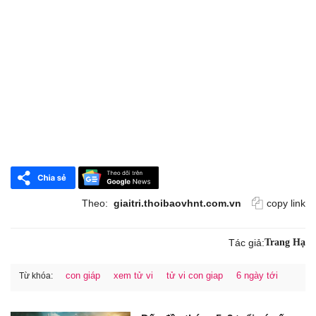
Theo:
giaitri.thoibaovhnt.com.vn
copy link
Tác giả:
Trang Hạ
con giáp
xem tử vi
tử vi con giap
6 ngày tới
Từ khóa: