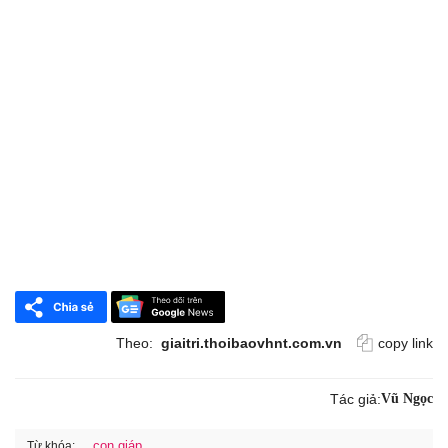
Theo:
giaitri.thoibaovhnt.com.vn
copy link
Tác giả:
Vũ Ngọc
con giáp
Từ khóa: