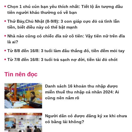
Chọn 1 chú cún bạn yêu thích nhất: Tiết lộ ấn tượng đầu
tiên người khác thường có về bạn
Thứ Bảy,Chủ Nhật (8-9/8): 3 con giáp cực đỏ cả tình lẫn
tiền, biết điều này có thể bật mạnh
Nhà nào cũng có chiếc đĩa sứ cô tiên: Vậy tiên nữ trên đĩa
là ai?
Từ 8/8 đến 16/8: 3 tuổi làm đâu thắng đó, tiền đếm mỏi tay
Từ 7/8 đến 16/8: 3 tuổi trả sạch nợ đời, tiền tài đỏ chót
Tin nên đọc
Danh sách 16 khoản thu nhập được
miễn thuế thu nhập cá nhân 2024: Ai
cũng nên nắm rõ
Người dân có được đăng ký xe khi chưa
có bằng lái không?