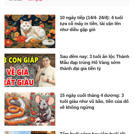
10 ngày tiếp (14/4- 24/4): 4 tuổi
tựa cỗ máy in tiền, tài vận lên
như diều gặp gió
Sau đêm nay: 3 tuổi ăn lộc Thánh
Mẫu đạp trúng Hố Vàng sớm
thành đại gia tiền tỷ
15 ngày cuối tháng 4 dương: 3
tuổi giàu như vũ bão, tiền của đổ
về không ngừng
Tắm buổi sáng hay tắm buổi tối