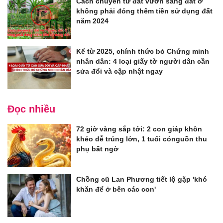
Cách chuyển từ đất vườn sang đất ở
không phải đóng thêm tiền sử dụng đất
năm 2024
Kể từ 2025, chính thức bỏ Chứng minh
nhân dân: 4 loại giấy tờ người dân cần
sửa đổi và cập nhật ngay
Đọc nhiều
72 giờ vàng sắp tới: 2 con giáp khôn
khéo dễ trúng lớn, 1 tuổi cónguồn thu
phụ bất ngờ
Chồng cũ Lan Phương tiết lộ gặp 'khó
khăn để ở bên các con'