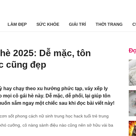
LÀM ĐẸP
SỨC KHỎE
GIẢI TRÍ
THỜI TRANG
C
Đọ
 hè 2025: Dễ mặc, tôn
c cũng đẹp
 hay chạy theo xu hướng phức tạp, váy xếp ly
mọi cô gái hè này. Dễ mặc, dễ phối, lại giúp tôn
uốn sắm ngay một chiếc sau khi đọc bài viết này!
n sốt phong cách nữ sinh trung học hack tuổi trẻ trung
t khó cưỡng, cô nàng sành điệu nào cũng nên sở hữu vài ba