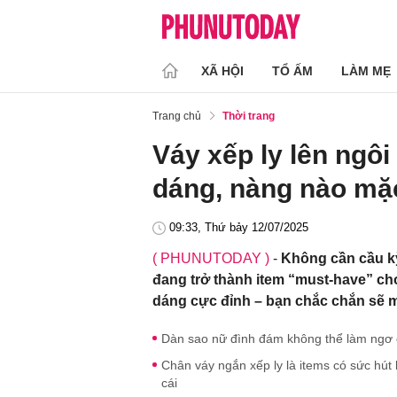
XÃ HỘI
TỔ ẤM
LÀM MẸ
Trang chủ
Thời trang
Váy xếp ly lên ngôi
dáng, nàng nào mặ
09:33, Thứ bảy 12/07/2025
( PHUNUTODAY )
-
Không cần cầu kỳ
đang trở thành item “must-have” cho 
dáng cực đỉnh – bạn chắc chắn sẽ m
Dàn sao nữ đình đám không thể làm ngơ cơ
Chân váy ngắn xếp ly là items có sức hú
cái