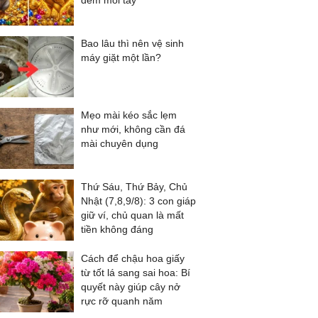
đếm mỏi tay
Bao lâu thì nên vệ sinh
máy giặt một lần?
Mẹo mài kéo sắc lẹm
như mới, không cần đá
mài chuyên dụng
Thứ Sáu, Thứ Bảy, Chủ
Nhật (7,8,9/8): 3 con giáp
giữ ví, chủ quan là mất
tiền không đáng
Cách để chậu hoa giấy
từ tốt lá sang sai hoa: Bí
quyết này giúp cây nở
rực rỡ quanh năm