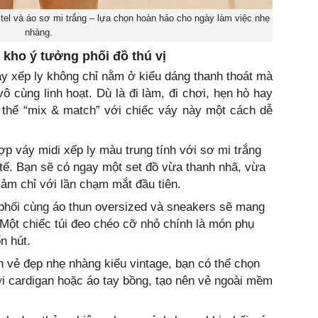
stel và áo sơ mi trắng – lựa chọn hoàn hảo cho ngày làm việc nhẹ
nhàng.
 kho ý tưởng phối đồ thú vị
y xếp ly không chỉ nằm ở kiểu dáng thanh thoát mà
ô cùng linh hoạt. Dù là đi làm, đi chơi, hẹn hò hay
ó thể “mix & match” với chiếc váy này một cách dễ
ợp váy midi xếp ly màu trung tính với sơ mi trắng
h tế. Bạn sẽ có ngay một set đồ vừa thanh nhã, vừa
ảm chỉ với lần chạm mắt đầu tiên.
 phối cùng áo thun oversized và sneakers sẽ mang
. Một chiếc túi đeo chéo cỡ nhỏ chính là món phụ
n hút.
h vẻ đẹp nhẹ nhàng kiểu vintage, bạn có thể chọn
với cardigan hoặc áo tay bồng, tạo nên vẻ ngoài mềm