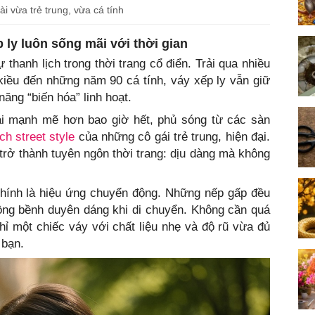
i vừa trẻ trung, vừa cá tính
 ly luôn sống mãi với thời gian
 thanh lịch trong thời trang cổ điển. Trải qua nhiều
kiều đến những năm 90 cá tính, váy xếp ly vẫn giữ
ng “biến hóa” linh hoạt.
i mạnh mẽ hơn bao giờ hết, phủ sóng từ các sàn
h street style
của những cô gái trẻ trung, hiện đại.
trở thành tuyên ngôn thời trang: dịu dàng mà không
chính là hiệu ứng chuyển động. Những nếp gấp đều
bồng bềnh duyên dáng khi di chuyển. Không cần quá
chỉ một chiếc váy với chất liệu nhẹ và độ rũ vừa đủ
 bạn.