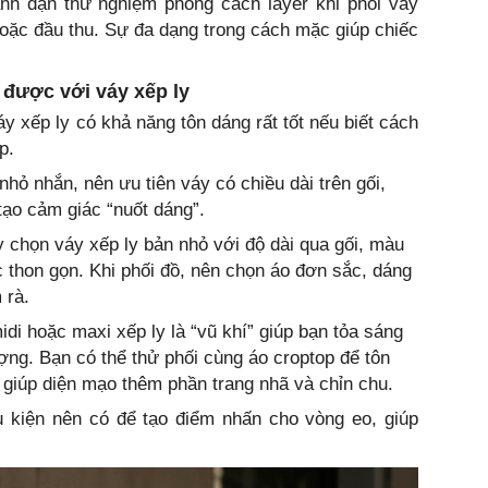
ạnh dạn thử nghiệm phong cách layer khi phối váy
 hoặc đầu thu. Sự đa dạng trong cách mặc giúp chiếc
được với váy xếp ly
y xếp ly có khả năng tôn dáng rất tốt nếu biết cách
p.
hỏ nhắn, nên ưu tiên váy có chiều dài trên gối,
 tạo cảm giác “nuốt dáng”.
 chọn váy xếp ly bản nhỏ với độ dài qua gối, màu
ác thon gọn. Khi phối đồ, nên chọn áo đơn sắc, dáng
 rà.
di hoặc maxi xếp ly là “vũ khí” giúp bạn tỏa sáng
g. Bạn có thể thử phối cùng áo croptop để tôn
giúp diện mạo thêm phần trang nhã và chỉn chu.
ụ kiện nên có để tạo điểm nhấn cho vòng eo, giúp