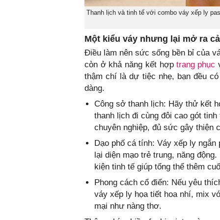
Thanh lịch và tinh tế với combo váy xếp ly pa
Một kiểu váy nhưng lại mở ra cả
Điều làm nên sức sống bền bỉ của vá
còn ở khả năng kết hợp
trang phục
v
thậm chí là dự tiệc nhẹ, bạn đều c
dàng.
Công sở thanh lịch: Hãy thử kết h
thanh lịch đi cùng đôi cao gót tin
chuyên nghiệp, đủ sức gây thiện c
Dạo phố cá tính: Váy xếp ly ngắn
lại diện mạo trẻ trung, năng động
kiện tinh tế giúp tổng thể thêm cuố
Phong cách cổ điển: Nếu yêu thíc
váy xếp ly họa tiết hoa nhí, mix 
mại như nàng thơ.