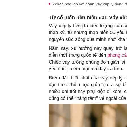
5 cách phối đồ với chân váy xếp ly dáng dà
Từ cổ điển đến hiện đại: Váy xếp
Váy xếp ly từng là biểu tượng của sự
thập kỷ, từ những thập niên 50 yêu 
nguyên sức sống của mình nhờ khả nă
Năm nay, xu hướng này quay trở lạ
diễn thời trang quốc tế đến
phong các
Chiếc váy tưởng chừng đơn giản lại 
yếu đuối, mềm mại mà đầy cá tính.
Điểm đặc biệt nhất của váy xếp ly 
đặn theo chiều dọc giúp tạo ra sự 
nhiều chi tiết hay phụ kiện đi kèm, 
cũng có thể “nâng tầm” vẻ ngoài của