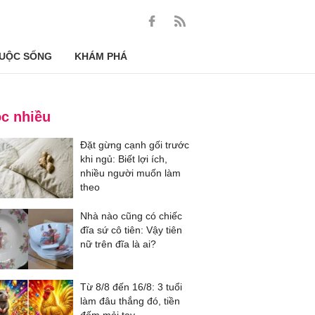
UỘC SỐNG
KHÁM PHÁ
c nhiều
Đặt gừng cạnh gối trước
khi ngủ: Biết lợi ích,
nhiều người muốn làm
theo
Nhà nào cũng có chiếc
đĩa sứ cô tiên: Vậy tiên
nữ trên đĩa là ai?
Từ 8/8 đến 16/8: 3 tuổi
làm đâu thắng đó, tiền