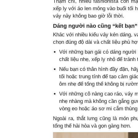
Thậm chí, nhiều fashionista còn m
xếp ly với áo len mỏng vào buổi tối
váy này không bao giờ lỗi thời.
Dáng người nào cũng “kết bạn” 
Khác với nhiều kiểu váy kén dáng, vá
chọn đúng độ dài và chất liệu phù hợ
Với những bạn gái có dáng người n
chất liệu nhẹ, xếp ly nhỏ để tránh
Nếu bạn có thân hình đầy đặn, hãy
tối hoặc trung tính để tạo cảm gi
ôm nhẹ để tổng thể không bị rườm
Với những cô nàng cao ráo, váy mi
nhẹ nhàng mà không cần gắng gượn
vòng eo hoặc áo sơ mi cắm thùng 
Ngoài ra, thắt lưng cũng là món ph
tổng thể hài hòa và gọn gàng hơn.