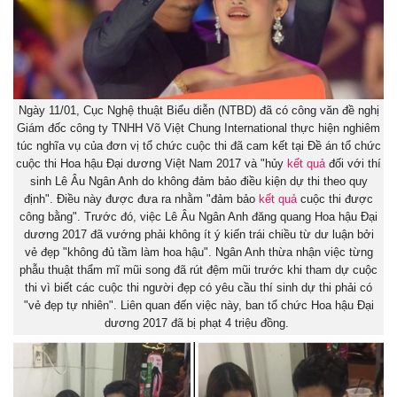
Ngày 11/01, Cục Nghệ thuật Biểu diễn (NTBD) đã có công văn đề nghị
Giám đốc công ty TNHH Võ Việt Chung International thực hiện nghiêm
túc nghĩa vụ của đơn vị tổ chức cuộc thi đã cam kết tại Đề án tổ chức
cuộc thi Hoa hậu Đại dương Việt Nam 2017 và "hủy
kết quả
đối với thí
sinh Lê Âu Ngân Anh do không đảm bảo điều kiện dự thi theo quy
định". Điều này được đưa ra nhằm "đảm bảo
kết quả
cuộc thi được
công bằng". Trước đó, việc Lê Âu Ngân Anh đăng quang Hoa hậu Đại
dương 2017 đã vướng phải không ít ý kiến trái chiều từ dư luận bởi
vẻ đẹp "không đủ tầm làm hoa hậu". Ngân Anh thừa nhận việc từng
phẫu thuật thẩm mĩ mũi song đã rút đệm mũi trước khi tham dự cuộc
thi vì biết các cuộc thi người đẹp có yêu cầu thí sinh dự thi phải có
"vẻ đẹp tự nhiên". Liên quan đến việc này, ban tổ chức Hoa hậu Đại
dương 2017 đã bị phạt 4 triệu đồng.