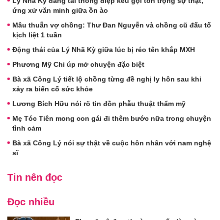
Lý Nhã Kỳ đăng tải thông điệp kêu gọi tôn trọng sự thật,
ứng xử văn minh giữa ồn ào
Mâu thuẫn vợ chồng: Thư Đan Nguyễn và chồng cũ đấu tố
kịch liệt 1 tuần
Động thái của Lý Nhã Kỳ giữa lúc bị réo tên khắp MXH
Phương Mỹ Chi úp mở chuyện đặc biệt
Bà xã Công Lý tiết lộ chồng từng đề nghị ly hôn sau khi
xảy ra biến cố sức khỏe
Lương Bích Hữu nói rõ tin đồn phẫu thuật thẩm mỹ
Mẹ Tóc Tiên mong con gái đi thêm bước nữa trong chuyện
tình cảm
Bà xã Công Lý nói sự thật về cuộc hôn nhân với nam nghệ
sĩ
Tin nên đọc
Đọc nhiều