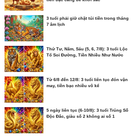
3 tuổi phải giữ chặt túi tiền trong tháng
7 âm lịch
Thứ Tư, Năm, Sáu (5, 6, 7/8): 3 tuổi Lộc
Tổ Soi Đường, Tiền Nhiều Như Nước
Từ 6/8 đến 12/8: 3 tuổi liên tục đón vận
may, tiền bạc nhiều vô kể
5 ngày liên tục (6-10/8): 3 tuổi Trúng Số
Độc Đắc, giàu số 2 không ai số 1