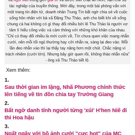
tác nghiệp của truyền thông. Mới đây, trong một bài phỏng vấn với
một trang tin điện tử, doanh nhân Trung Tín bất ngờ chia sẻ về cuộc
sống hôn nhân với bà xã Đặng Thu Thảo, anh cho biết khi về sống
chung cả hai không có gì thay đổi nhiều bởi lẽ Thu Thảo là người vợ
tâm lí hiểu công việc và cảm thông với những khó khăn của nhau.
"Chỉ có thay đổi nhiều là mới cưới về, Tín chưa quen việc mang nhẫn
cưới, nên mỗi tối ngủ thường hay cởi nhẫn ra, sáng lại đeo vào. Mỗi
lần đeo nhẫn vào thì lại thấy tay nặng hơn một chút. Chắc nặng vì
trách nhiệm (cười lớn). Nhưng bây giờ quen rồi, không tháo nhẫn nữa"
- ông xã Thu Thảo tiết lộ.
Xem thêm:
1.
Sau thời gian im lặng, Nhã Phương chính thức
lên tiếng về tin đồn chia tay Trường Giang
2.
Bất ngờ danh tính người từng 'xúi' H'hen Niê đi
thi Hoa hậu
3.
Ngất ngây với bộ ảnh cưới "cực hot" của MC