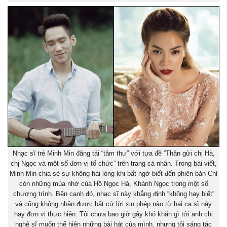
Nhạc sĩ trẻ Minh Min đăng tải “tâm thư” với tựa đề “Thân gửi chị Hà,
chị Ngọc và một số đơn vị tổ chức” trên trang cá nhân. Trong bài viết,
Minh Min chia sẻ sự không hài lòng khi bất ngờ biết đến phiên bản Chỉ
còn những mùa nhớ của Hồ Ngọc Hà, Khánh Ngọc trong một số
chương trình. Bên cạnh đó, nhạc sĩ này khẳng định “không hay biết”
và cũng không nhận được bất cứ lời xin phép nào từ hai ca sĩ này
hay đơn vị thực hiện. Tôi chưa bao giờ gây khó khăn gì tới anh chị
nghệ sĩ muốn thể hiện những bài hát của mình, nhưng tôi sáng tác