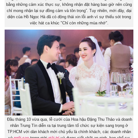
bằng những cảm xúc thực sự, không nhận đặt hàng bao giờ nên cũng
chỉ mong nhận lại sự đồng cảm và tôn trọng”. Tuy nhiên, mới đây, đại
diện của Hồ Ngọc Hà đã có động thái xin lỗi anh vì sự thiếu sót trong
việc hát ca khúc "Chỉ còn những mùa nhớ".
Đầu tháng 10 vừa qua, lễ cưới của Hoa hậu Đặng Thu Thảo và doanh
nhân Trung Tín diễn ra tại trung tâm tổ chức sự kiện sang trọng ở
TP.HCM với dàn khách mời chủ yếu là chính khách, các doanh nhân
và
ngôi sao
trong giới
giải trí
và được siết chặt an ninh, hạn chế sự