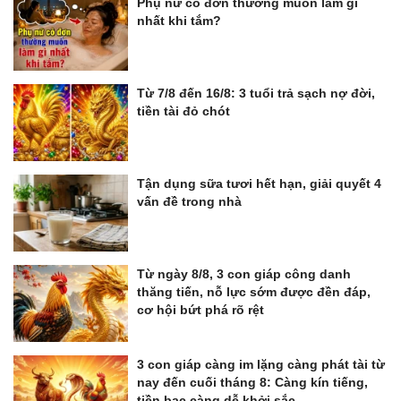
Phụ nữ cô đơn thường muốn làm gì
nhất khi tắm?
Từ 7/8 đến 16/8: 3 tuổi trả sạch nợ đời,
tiền tài đỏ chót
Tận dụng sữa tươi hết hạn, giải quyết 4
vấn đề trong nhà
Từ ngày 8/8, 3 con giáp công danh
thăng tiến, nỗ lực sớm được đền đáp,
cơ hội bứt phá rõ rệt
3 con giáp càng im lặng càng phát tài từ
nay đến cuối tháng 8: Càng kín tiếng,
tiền bạc càng dễ khởi sắc