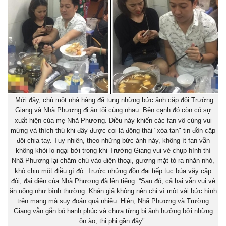
Mới đây, chủ một nhà hàng đã tung những bức ảnh cặp đôi Trường
Giang và Nhã Phương đi ăn tối cùng nhau. Bên cạnh đó còn có sự
xuất hiện của mẹ Nhã Phương. Điều này khiến các fan vô cùng vui
mừng và thích thú khi đây được coi là động thái "xóa tan" tin đồn cặp
đôi chia tay. Tuy nhiên, theo những bức ảnh này, không ít fan vẫn
không khỏi lo ngại bởi trong khi Trường Giang vui vẻ chụp hình thì
Nhã Phương lại chăm chú vào điện thoại, gương mặt tỏ ra nhăn nhó,
khó chịu một điều gì đó. Trước những đồn đại tiếp tục bủa vây cặp
đôi, đại diện của Nhã Phương đã lên tiếng: “Sau đó, cả hai vẫn vui vẻ
ăn uống như bình thường. Khán giả không nên chỉ vì một vài bức hình
trên mạng mà suy đoán quá nhiều. Hiện, Nhã Phương và Trường
Giang vẫn gắn bó hạnh phúc và chưa từng bị ảnh hưởng bởi những
ồn ào, thị phi gần đây".