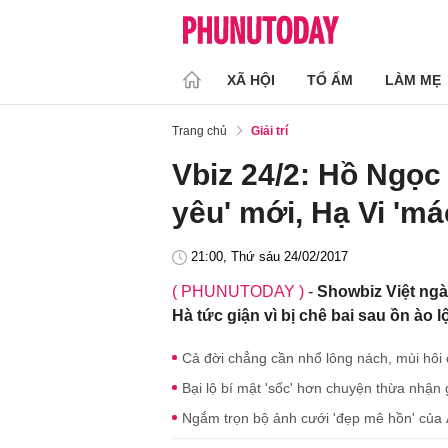
XÃ HỘI
TỔ ẤM
LÀM MẸ
Trang chủ
Giải trí
Vbiz 24/2: Hồ Ngọc 
yêu' mới, Hạ Vi 'm
21:00, Thứ sáu 24/02/2017
( PHUNUTODAY )
-
Showbiz Việt ngà
Hà tức giận vì bị chê bai sau ồn ào
Cả đời chẳng cần nhổ lông nách, mùi hôi
Bại lộ bí mật 'sốc' hơn chuyện thừa nhận 
Ngắm trọn bộ ảnh cưới 'đẹp mê hồn' của 