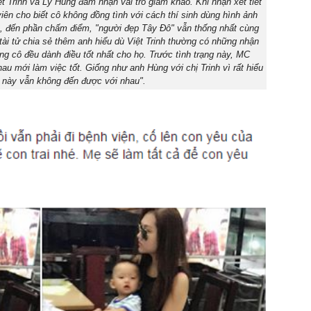
t Trinh và Lý Hùng đảm nhận vai trò giám khảo. Khi nhận xét tiết
iên cho biết cô không đồng tình với cách thí sinh dùng hình ảnh
ên, đến phần chấm điểm, "người đẹp Tây Đô" vẫn thống nhất cùng
ài tử chia sẻ thêm anh hiểu dù Việt Trinh thường có những nhận
ng cô đều dành điều tốt nhất cho họ. Trước tình trạng này, MC
hau mới làm việc tốt. Giống như anh Hùng với chị Trinh vì rất hiểu
 này vẫn không đến được với nhau".