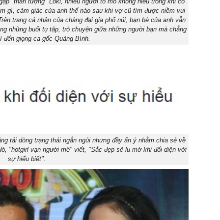
ặp "thần tượng" Loki, nhiều người tò mò không hiểu trong khi cô
àm gì, cảm giác của anh thế nào sau khi vợ cũ tìm được niềm vui
rên trang cá nhân của chàng đại gia phố núi, bạn bè của anh vẫn
ùng những buổi tụ tập, trò chuyện giữa những người bạn mà chẳng
ì đến giọng ca gốc Quảng Bình.
ng tải dòng trạng thái ngắn ngủi nhưng đầy ẩn ý nhằm chia sẻ về
ó, "hotgirl vạn người mê" viết, "Sắc đẹp sẽ lu mờ khi đối diện với
sự hiểu biết".