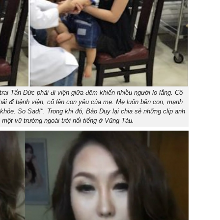
rai Tấn Đức phải đi viện giữa đêm khiến nhiều người lo lắng. Cô
hải đi bệnh viện, cố lên con yêu của mẹ. Mẹ luôn bên con, mạnh
khỏe. So Sad!". Trong khi đó, Bảo Duy lại chia sẻ những clip anh
i một vũ trường ngoài trời nổi tiếng ở Vũng Tàu.