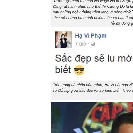
Trước sự thích thú của Hồ Ngọc Hà khi được g
đang rất hạnh phúc như thế thì Cường Đô la l
sau những ngày tháng trầm lặng vì sóng gió? T
chia sẻ những hình ảnh chiếc siêu xe bạc tỉ c
hề đả động g
Trên trang cá nhân của mình, Hạ Vi bất ngờ đă
sự đối lập giữa sắc đẹp và sự hiểu biết. Theo đ