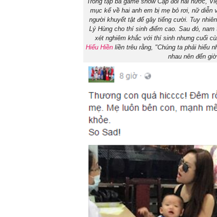
Trong tập ba game show Cặp đôi hài hước, Việ
mục kể về hai anh em bị mẹ bỏ rơi, nữ diễn v
người khuyết tật để gây tiếng cười. Tuy nhi
Lý Hùng cho thí sinh điểm cao. Sau đó, nam t
xét nghiêm khắc với thí sinh nhưng cuối cù
Hiếu Hiền
liền trêu rằng, "Chúng ta phải hiểu n
nhau nên đến giờ