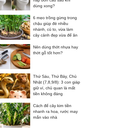
nắp bồn cầu sau khi
dùng xong?
6 mẹo trồng gừng trong
chậu giúp đẻ nhiều
nhánh, củ to, vừa làm
cây cảnh đẹp vừa để ăn
Nên dùng thớt nhựa hay
thớt gỗ tốt hơn?
Thứ Sáu, Thứ Bảy, Chủ
Nhật (7,8,9/8): 3 con giáp
giữ ví, chủ quan là mất
tiền không đáng
Cách để cây kim tiền
nhanh ra hoa, rước may
mắn vào nhà