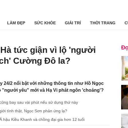
LÀM ĐẸP
SỨC KHỎE
GIẢI TRÍ
THỜI TRANG
C
Đọ
Hà tức giận vì lộ 'người
ách' Cường Đô la?
y 24/2 nổi bật với những thông tin như Hồ Ngọc
 lộ "người yêu" mới và Hạ Vi phát ngôn 'choáng'?
 cũng bay sau vài phút nếu sử dụng thứ này
giới tính thật, Ngọc Sơn phản ứng lạ?
Á hậu Kiều Khanh và chồng đại gia hơn 12 tuổi