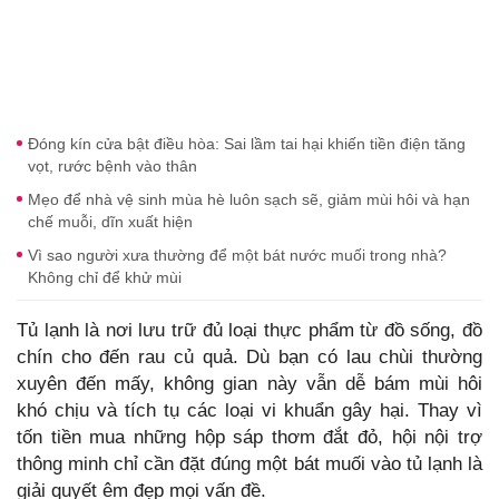
Đóng kín cửa bật điều hòa: Sai lầm tai hại khiến tiền điện tăng
vọt, rước bệnh vào thân
Mẹo để nhà vệ sinh mùa hè luôn sạch sẽ, giảm mùi hôi và hạn
chế muỗi, dĩn xuất hiện
Vì sao người xưa thường để một bát nước muối trong nhà?
Không chỉ để khử mùi
Tủ lạnh là nơi lưu trữ đủ loại thực phẩm từ đồ sống, đồ
chín cho đến rau củ quả. Dù bạn có lau chùi thường
xuyên đến mấy, không gian này vẫn dễ bám mùi hôi
khó chịu và tích tụ các loại vi khuẩn gây hại. Thay vì
tốn tiền mua những hộp sáp thơm đắt đỏ, hội nội trợ
thông minh chỉ cần đặt đúng một bát muối vào tủ lạnh là
giải quyết êm đẹp mọi vấn đề.