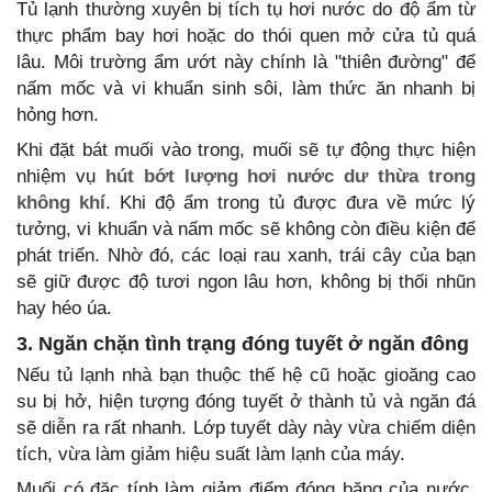
Tủ lạnh thường xuyên bị tích tụ hơi nước do độ ẩm từ
thực phẩm bay hơi hoặc do thói quen mở cửa tủ quá
lâu. Môi trường ẩm ướt này chính là "thiên đường" để
nấm mốc và vi khuẩn sinh sôi, làm thức ăn nhanh bị
hỏng hơn.
Khi đặt bát muối vào trong, muối sẽ tự động thực hiện
nhiệm vụ
hút bớt lượng hơi nước dư thừa trong
không khí
. Khi độ ẩm trong tủ được đưa về mức lý
tưởng, vi khuẩn và nấm mốc sẽ không còn điều kiện để
phát triển. Nhờ đó, các loại rau xanh, trái cây của bạn
sẽ giữ được độ tươi ngon lâu hơn, không bị thối nhũn
hay héo úa.
3. Ngăn chặn tình trạng đóng tuyết ở ngăn đông
Nếu tủ lạnh nhà bạn thuộc thế hệ cũ hoặc gioăng cao
su bị hở, hiện tượng đóng tuyết ở thành tủ và ngăn đá
sẽ diễn ra rất nhanh. Lớp tuyết dày này vừa chiếm diện
tích, vừa làm giảm hiệu suất làm lạnh của máy.
Muối có đặc tính làm giảm điểm đóng băng của nước.