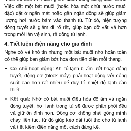
Việc đặt một bát muối (hoặc hòa một chút nước muối
đặc) đặt ở ngăn mát hoặc gần ngăn đông sẽ giúp giảm
lượng hơi nước bám vào thành tủ. Từ đó, hiện tượng
đóng tuyết sẽ giảm đi rõ rệt, giúp bạn đỡ vất vả hơn
trong mỗi lần vệ sinh, rã đông tủ lạnh.
4. Tiết kiệm điện năng cho gia đình
Nghe có vẻ khó tin nhưng một bát muối nhỏ hoàn toàn
có thể giúp bạn giảm bớt hóa đơn tiền điện mỗi tháng.
Cơ chế hoạt động:
Khi tủ lạnh bị ẩm ướt hoặc đóng
tuyết, động cơ (block máy) phải hoạt động với công
suất cao hơn rất nhiều để duy trì nhiệt độ lạnh cần
thiết.
Kết quả:
Nhờ có bát muối điều hòa độ ẩm và ngăn
đóng tuyết, hơi lạnh trong tủ sẽ được phân phối đều
và giữ ổn định hơn. Động cơ không phải gồng mình
chạy liên tục, từ đó giúp kéo dài tuổi thọ cho tủ lạnh
và tiết kiệm điện năng một cách đáng kể.