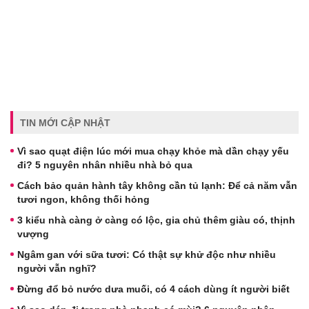
TIN MỚI CẬP NHẬT
Vì sao quạt điện lúc mới mua chạy khỏe mà dần chạy yếu
đi? 5 nguyên nhân nhiều nhà bỏ qua
Cách bảo quản hành tây không cần tủ lạnh: Để cả năm vẫn
tươi ngon, không thối hỏng
3 kiểu nhà càng ở càng có lộc, gia chủ thêm giàu có, thịnh
vượng
Ngâm gan với sữa tươi: Có thật sự khử độc như nhiều
người vẫn nghĩ?
Đừng đổ bỏ nước dưa muối, có 4 cách dùng ít người biết