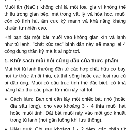
Muối ăn (NaCl) không chỉ là một loại gia vị không thể
thiếu trong gian bếp, mà trong vật lý và hóa học, muối
còn có tính hút ẩm cực kỳ mạnh và khả năng kháng
khuẩn tự nhiên cao.
Khi bạn đặt một bát muối vào không gian kín và lạnh
như tủ lạnh, "chất xúc tác" bình dân này sẽ mang lại 4
công dụng thần kỳ mà ít ai ngờ tới.
1. Khử sạch mùi hôi cứng đầu của thực phẩm
Mùi hôi tủ lạnh thường đến từ các hợp chất hữu cơ bay
hơi từ thức ăn ôi thiu, cá thịt sống hoặc các loại rau củ
bị dập úng. Muối có cấu trúc tinh thể đặc biệt, có khả
năng hấp thụ các phân tử mùi này rất tốt.
Cách làm:
Bạn chỉ cần lấy một chiếc bát nhỏ (hoặc
đĩa sâu lòng), cho vào khoảng 3 - 4 thìa muối hạt
hoặc muối tinh. Đặt bát muối này vào một góc khuất
trong tủ lạnh (nơi gần luồng khí lưu thông).
Hiệu quả:
Chỉ sau khoảng 1 - 2 đêm, các phân tử