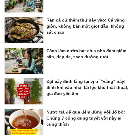
Rán cá cứ thêm thứ này vào: Cá vàng
giòn, không bắn một giọt dầu, không
sát chảo
Cách làm nước hạt chia nha đam giảm
cân, đẹp da, sạch đường ruột
Đặt cây đinh lăng tại vị trí "vàng" này:
Sinh khí vào nhà, tài lộc khó thất thoát,
gia đạo yên ấm
Nước trà để qua đêm đừng vội đổ bỏ:
Chúng 7 công dụng tuyệt vời này ai
cũng thích