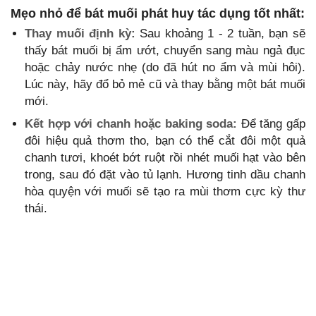
Mẹo nhỏ để bát muối phát huy tác dụng tốt nhất:
Thay muối định kỳ:
Sau khoảng 1 - 2 tuần, bạn sẽ
thấy bát muối bị ẩm ướt, chuyển sang màu ngả đục
hoặc chảy nước nhẹ (do đã hút no ẩm và mùi hôi).
Lúc này, hãy đổ bỏ mẻ cũ và thay bằng một bát muối
mới.
Kết hợp với chanh hoặc baking soda:
Để tăng gấp
đôi hiệu quả thơm tho, bạn có thể cắt đôi một quả
chanh tươi, khoét bớt ruột rồi nhét muối hạt vào bên
trong, sau đó đặt vào tủ lạnh. Hương tinh dầu chanh
hòa quyện với muối sẽ tạo ra mùi thơm cực kỳ thư
thái.