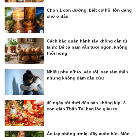
Chọn 1 con đường, biết cơ hội lớn đang
chờ ở đâu
Cách bảo quản hành tây không cần tủ
lạnh: Để cả năm vẫn tươi ngon, không
thối hỏng
Nhiều phụ nữ rơi vào rối loạn tâm thần
nhưng không dám cầu cứu
40 ngày tới thời đến cản không kịp: 3
con giáp Thần Tài ban lộc giàu to
Áo tay phồng trở lại đầy cuốn hút: Món