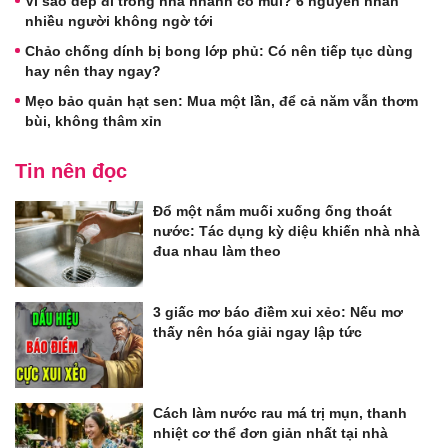
Vì sao dép đi trong nhà nhanh có mùi? 6 nguyên nhân
nhiều người không ngờ tới
Chảo chống dính bị bong lớp phủ: Có nên tiếp tục dùng
hay nên thay ngay?
Mẹo bảo quản hạt sen: Mua một lần, để cả năm vẫn thơm
bùi, không thâm xỉn
Tin nên đọc
Đổ một nắm muối xuống ống thoát
nước: Tác dụng kỳ diệu khiến nhà nhà
đua nhau làm theo
3 giấc mơ báo điềm xui xẻo: Nếu mơ
thấy nên hóa giải ngay lập tức
Cách làm nước rau má trị mụn, thanh
nhiệt cơ thể đơn giản nhất tại nhà