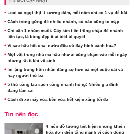
TIN MỚI CẬP NHẬT
Loại cá ngọt thịt ít xương dăm, mỗi năm chỉ có 1 vụ dễ bắt
Cách trồng gừng đẻ nhiều nhánh, củ nào cũng to mập
Chỉ cần 1 nhúm muối: Cây kim tiền trồng chậu đẻ nhánh
liên tục, lá bóng đẹp ít ai biết bí quyết
Vì sao hầu hết chai nước đều có đáy hình cánh hoa?
Một vật trong nhà mà hầu như ai cũng chạm vào mỗi ngày
nhưng rất ít khi vệ sinh
Im lặng trong hôn nhân đáng sợ hơn cả một cuộc cãi vã
hay người thứ ba
5 thứ càng lau sạch càng nhanh hỏng: Nhiều gia đình
đang làm sai
Cách đi xe máy vừa bền vừa tiết kiệm xăng tối đa
Tin nên đọc
4 món đồ tưởng tiết kiệm nhưng khiến
hóa đơn điện tăng mạnh vì cách dùng