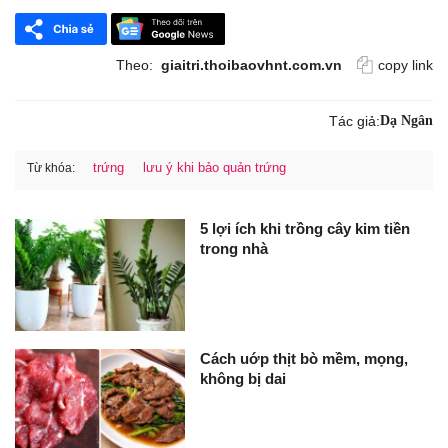
Theo:
giaitri.thoibaovhnt.com.vn
copy link
Tác giả:
Dạ Ngân
trứng
lưu ý khi bảo quản trứng
Từ khóa:
5 lợi ích khi trồng cây kim tiền
trong nhà
Cách uớp thịt bò mềm, mọng,
không bị dai