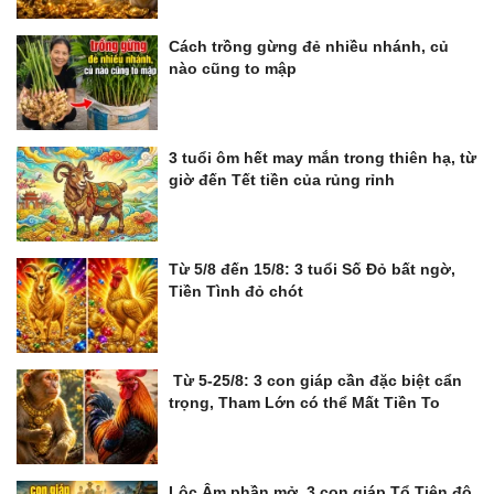
Cách trồng gừng đẻ nhiều nhánh, củ
nào cũng to mập
3 tuổi ôm hết may mắn trong thiên hạ, từ
giờ đến Tết tiền của rủng rỉnh
Từ 5/8 đến 15/8: 3 tuổi Số Đỏ bất ngờ,
Tiền Tình đỏ chót
Từ 5-25/8: 3 con giáp cần đặc biệt cẩn
trọng, Tham Lớn có thể Mất Tiền To
Lộc Âm phần mở, 3 con giáp Tổ Tiên độ