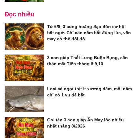
Đọc nhiều
Từ 6/8, 3 cung hoàng đạo đón cơ hội
bất ngờ: Chỉ cần nắm bắt đúng lúc, vận
may có thể đổi đời
3 con giáp Thắt Lưng Buộc Bụng, cẩn
thận mất Tiền tháng 8,9,10
Loại cá ngọt thịt ít xương dăm, mỗi năm
chỉ có 1 vụ dễ bắt
Gọi tên 3 con giáp Ăn May lộc nhiều
nhất tháng 8/2026