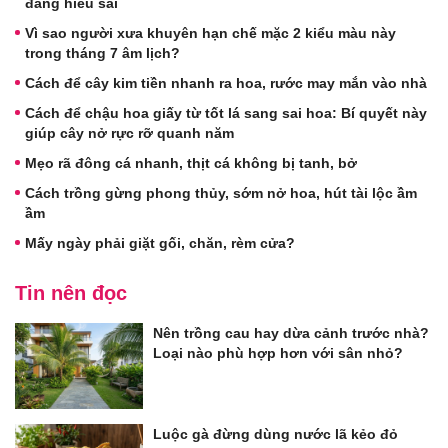
đang hiểu sai
Vì sao người xưa khuyên hạn chế mặc 2 kiểu màu này
trong tháng 7 âm lịch?
Cách để cây kim tiền nhanh ra hoa, rước may mắn vào nhà
Cách để chậu hoa giấy từ tốt lá sang sai hoa: Bí quyết này
giúp cây nở rực rỡ quanh năm
Mẹo rã đông cá nhanh, thịt cá không bị tanh, bở
Cách trồng gừng phong thủy, sớm nở hoa, hút tài lộc ầm
ầm
Mấy ngày phải giặt gối, chăn, rèm cửa?
Tin nên đọc
Nên trồng cau hay dừa cảnh trước nhà?
Loại nào phù hợp hơn với sân nhỏ?
Luộc gà đừng dùng nước lã kẻo đỏ