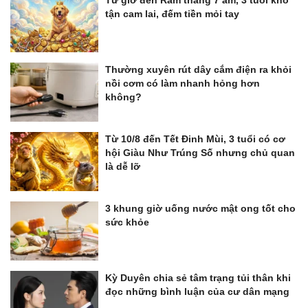
Từ giờ đến Rằm tháng 7 âm, 3 tuổi khổ
tận cam lai, đếm tiền mỏi tay
Thường xuyên rút dây cắm điện ra khỏi
nồi cơm có làm nhanh hỏng hơn
không?
Từ 10/8 đến Tết Đinh Mùi, 3 tuổi có cơ
hội Giàu Như Trúng Số nhưng chủ quan
là dễ lỡ
3 khung giờ uống nước mật ong tốt cho
sức khỏe
Kỳ Duyên chia sẻ tâm trạng tủi thân khi
đọc những bình luận của cư dân mạng