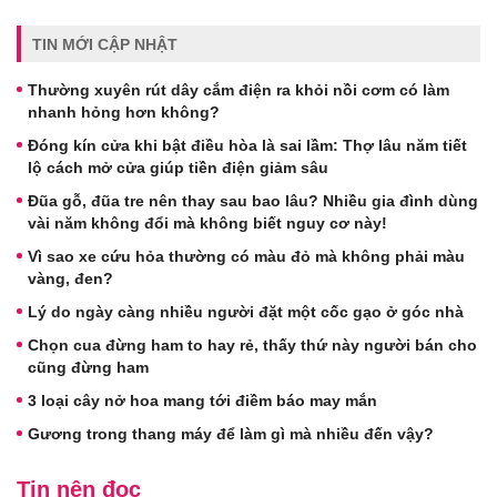
TIN MỚI CẬP NHẬT
Thường xuyên rút dây cắm điện ra khỏi nồi cơm có làm
nhanh hỏng hơn không?
Đóng kín cửa khi bật điều hòa là sai lầm: Thợ lâu năm tiết
lộ cách mở cửa giúp tiền điện giảm sâu
Đũa gỗ, đũa tre nên thay sau bao lâu? Nhiều gia đình dùng
vài năm không đổi mà không biết nguy cơ này!
Vì sao xe cứu hỏa thường có màu đỏ mà không phải màu
vàng, đen?
Lý do ngày càng nhiều người đặt một cốc gạo ở góc nhà
Chọn cua đừng ham to hay rẻ, thấy thứ này người bán cho
cũng đừng ham
3 loại cây nở hoa mang tới điềm báo may mắn
Gương trong thang máy để làm gì mà nhiều đến vậy?
Tin nên đọc