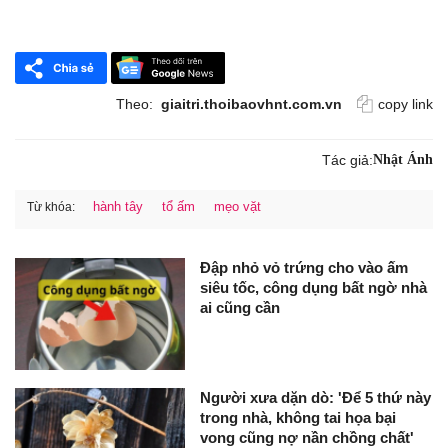
Theo:
giaitri.thoibaovhnt.com.vn
copy link
Tác giả:
Nhật Ánh
hành tây
tổ ấm
mẹo vặt
Từ khóa:
Đập nhỏ vỏ trứng cho vào ấm
siêu tốc, công dụng bất ngờ nhà
ai cũng cần
Người xưa dặn dò: 'Để 5 thứ này
trong nhà, không tai họa bại
vong cũng nợ nần chồng chất'