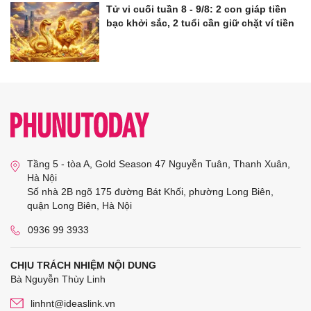
Tử vi cuối tuần 8 - 9/8: 2 con giáp tiền
bạc khởi sắc, 2 tuổi cần giữ chặt ví tiền
Tầng 5 - tòa A, Gold Season 47 Nguyễn Tuân, Thanh Xuân,
Hà Nội
Số nhà 2B ngõ 175 đường Bát Khối, phường Long Biên,
quận Long Biên, Hà Nội
0936 99 3933
CHỊU TRÁCH NHIỆM NỘI DUNG
Bà Nguyễn Thùy Linh
linhnt@ideaslink.vn