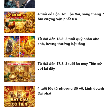
4 tuổi có Lộc Rơi Lộc Vãi, sang tháng 7
Âm vượng vận phất lên
Từ 8/8 đến 18/8: 3 tuổi quý nhân che
chở, lương thưởng bật tăng
Từ 9/8 đến 17/8, 3 tuổi ăn may Tiền cứ
vơi lại đầy
4 tuổi lộc tứ phương đổ về, kinh doanh
đại phát