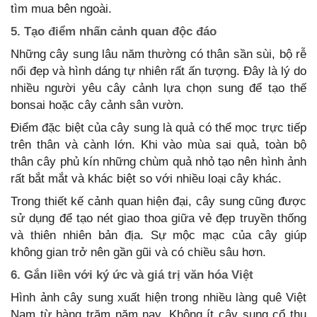
tìm mua bên ngoài.
5. Tạo điểm nhấn cảnh quan độc đáo
Những cây sung lâu năm thường có thân sần sùi, bộ rễ
nổi đẹp và hình dáng tự nhiên rất ấn tượng. Đây là lý do
nhiều người yêu cây cảnh lựa chọn sung để tạo thế
bonsai hoặc cây cảnh sân vườn.
Điểm đặc biệt của cây sung là quả có thể mọc trực tiếp
trên thân và cành lớn. Khi vào mùa sai quả, toàn bộ
thân cây phủ kín những chùm quả nhỏ tạo nên hình ảnh
rất bắt mắt và khác biệt so với nhiều loại cây khác.
Trong thiết kế cảnh quan hiện đại, cây sung cũng được
sử dụng để tạo nét giao thoa giữa vẻ đẹp truyền thống
và thiên nhiên bản địa. Sự mộc mạc của cây giúp
không gian trở nên gần gũi và có chiều sâu hơn.
6. Gắn liền với ký ức và giá trị văn hóa Việt
Hình ảnh cây sung xuất hiện trong nhiều làng quê Việt
Nam từ hàng trăm năm nay. Không ít cây sung cổ thụ