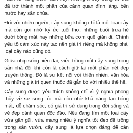
đã trở thành một phần của cảnh quan đình làng, bến
nước hay sân chùa.
Đối với nhiều người, cây sung không chỉ là một loại cây
mà còn gợi nhớ ký ức tuổi thơ, những buổi trưa hè
dưới bóng mát hay những bữa cơm quê giản dị. Chính
yếu tố cảm xúc này tạo nên giá trị riêng mà không phải
loại cây nào cũng có.
Giữa nhịp sống hiện đại, việc trồng một cây sung trong
sân nhà đôi khi còn là cách giữ lại một phần nét đẹp
truyền thống. Đó là sự kết nối với thiên nhiên, văn hóa
và những giá trị quen thuộc đã gắn bó với nhiều thế hệ.
Cây sung được yêu thích không chỉ vì ý nghĩa phong
thủy về sự sung túc mà còn nhờ khả năng tạo bóng
mát, dễ chăm sóc, có giá trị sử dụng trong đời sống và
vẻ đẹp cảnh quan độc đáo. Nếu đang tìm một loại cây
vừa gần gũi, vừa mang nhiều ý nghĩa tốt đẹp để trồng
trong sân vườn, cây sung là lựa chọn đáng để cân