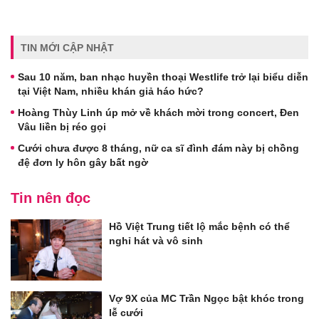
TIN MỚI CẬP NHẬT
Sau 10 năm, ban nhạc huyền thoại Westlife trở lại biểu diễn
tại Việt Nam, nhiều khán giả háo hức?
Hoàng Thùy Linh úp mở về khách mời trong concert, Đen
Vâu liền bị réo gọi
Cưới chưa được 8 tháng, nữ ca sĩ đình đám này bị chồng
đệ đơn ly hôn gây bất ngờ
Tin nên đọc
Hồ Việt Trung tiết lộ mắc bệnh có thể
nghỉ hát và vô sinh
Vợ 9X của MC Trần Ngọc bật khóc trong
lễ cưới