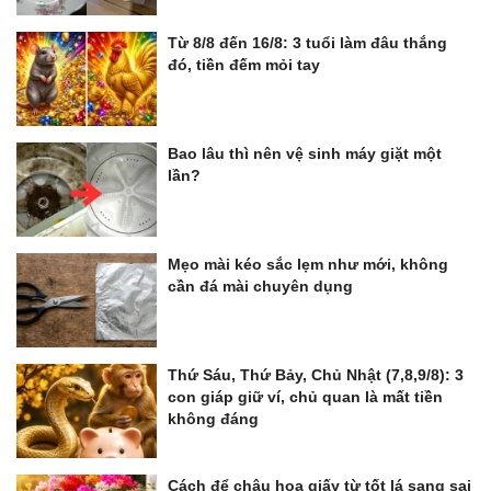
Từ 8/8 đến 16/8: 3 tuổi làm đâu thắng
đó, tiền đếm mỏi tay
Bao lâu thì nên vệ sinh máy giặt một
lần?
Mẹo mài kéo sắc lẹm như mới, không
cần đá mài chuyên dụng
Thứ Sáu, Thứ Bảy, Chủ Nhật (7,8,9/8): 3
con giáp giữ ví, chủ quan là mất tiền
không đáng
Cách để chậu hoa giấy từ tốt lá sang sai