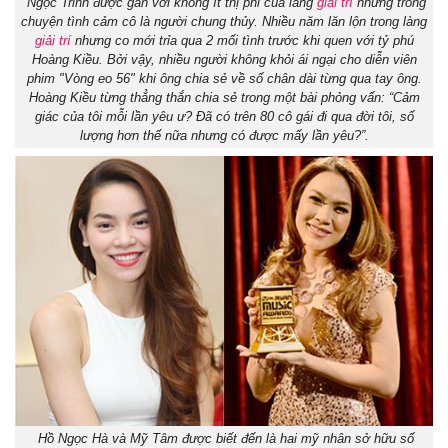
Ngọc Trinh được gắn với không ít thị phi của làng
giải trí
nhưng trong
chuyện tình cảm cô là người chung thủy. Nhiều năm lăn lộn trong làng
giải trí
nhưng co mới trỉa qua 2 mối tình trước khi quen với tỷ phú
Hoàng Kiều. Bởi vậy, nhiều người không khỏi ái ngại cho diễn viên
phim "Vòng eo 56" khi ông chia sẻ về số chân dài từng qua tay ông.
Hoàng Kiều từng thẳng thắn chia sẻ trong một bài phỏng vấn: “Cảm
giác của tôi mỗi lần yêu ư? Đã có trên 80 cô gái đi qua đời tôi, số
lượng hơn thế nữa nhưng có được mấy lần yêu?”.
Hồ Ngọc Hà và Mỹ Tâm được biết đến là hai mỹ nhân sở hữu số