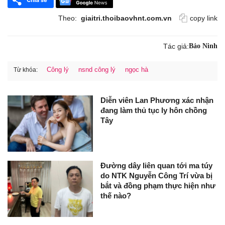
Theo:
giaitri.thoibaovhnt.com.vn
copy link
Tác giả:
Bảo Ninh
Công lý
nsnd công lý
ngọc hà
Từ khóa:
Diễn viên Lan Phương xác nhận
đang làm thủ tục ly hôn chồng
Tây
Đường dây liên quan tới ma túy
do NTK Nguyễn Công Trí vừa bị
bắt và đồng phạm thực hiện như
thế nào?