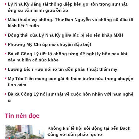
Lý Nhã Kỳ đăng tải thông điệp kêu gọi tôn trọng sự thật,
ứng xử văn minh giữa ồn ào
Mâu thuẫn vợ chồng: Thư Đan Nguyễn và chồng cũ đấu tố
kịch liệt 1 tuần
Động thái của Lý Nhã Kỳ giữa lúc bị réo tên khắp MXH
Phương Mỹ Chi úp mở chuyện đặc biệt
Bà xã Công Lý tiết lộ chồng từng đề nghị ly hôn sau khi
xảy ra biến cố sức khỏe
Lương Bích Hữu nói rõ tin đồn phẫu thuật thẩm mỹ
Mẹ Tóc Tiên mong con gái đi thêm bước nữa trong chuyện
tình cảm
Bà xã Công Lý nói sự thật về cuộc hôn nhân với nam nghệ
sĩ
Tin nên đọc
Không khí lễ hội sôi động tại bến Bạch
Đằng với dàn pháo rực rỡ