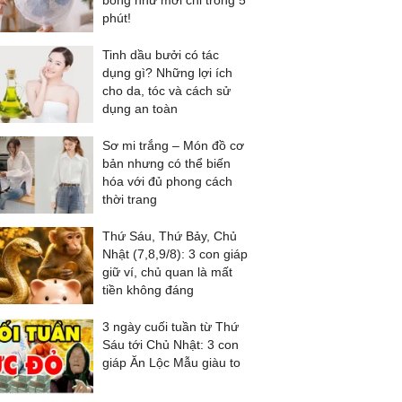
bóng như mới chỉ trong 5
phút!
Tinh dầu bưởi có tác
dụng gì? Những lợi ích
cho da, tóc và cách sử
dụng an toàn
Sơ mi trắng – Món đồ cơ
bản nhưng có thể biến
hóa với đủ phong cách
thời trang
Thứ Sáu, Thứ Bảy, Chủ
Nhật (7,8,9/8): 3 con giáp
giữ ví, chủ quan là mất
tiền không đáng
3 ngày cuối tuần từ Thứ
Sáu tới Chủ Nhật: 3 con
giáp Ăn Lộc Mẫu giàu to