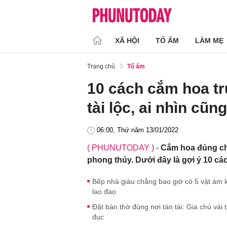
XÃ HỘI
TỔ ẤM
LÀM MẸ
Trang chủ
Tổ ấm
10 cách cắm hoa tr
tài lộc, ai nhìn cũ
06:00, Thứ năm 13/01/2022
( PHUNUTODAY )
-
Cắm hoa đúng ch
phong thủy. Dưới đây là gợi ý 10 cá
Bếp nhà giàu chẳng bao giờ có 5 vật ám k
lao đao
Đặt bàn thờ đúng nơi tán tài: Gia chủ vá
đục