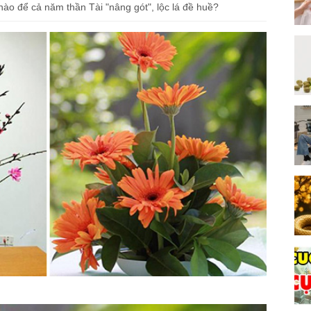
ào để cả năm thần Tài "nâng gót", lộc lá đề huề?