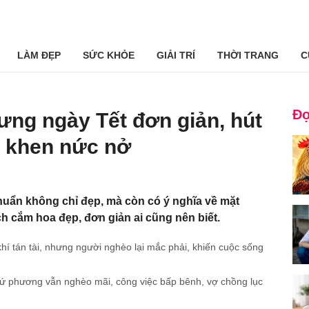
LÀM ĐẸP
SỨC KHỎE
GIẢI TRÍ
THỜI TRANG
C
Đọ
ưng ngày Tết đơn giản, hút
ng khen nức nở
uẩn không chỉ đẹp, mà còn có ý nghĩa về mặt
ch cắm hoa đẹp, đơn giản ai cũng nên biết.
hí tán tài, nhưng người nghèo lại mắc phải, khiến cuộc sống
i tứ phương vẫn nghèo mãi, công việc bấp bênh, vợ chồng lục