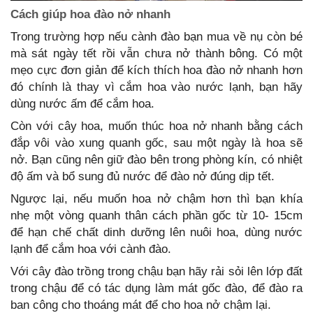
Cách giúp hoa đào nở nhanh
Trong trường hợp nếu cành đào bạn mua về nụ còn bé
mà sát ngày tết rồi vẫn chưa nở thành bông. Có một
mẹo cực đơn giản để kích thích hoa đào nở nhanh hơn
đó chính là thay vì cắm hoa vào nước lạnh, bạn hãy
dùng nước ấm để cắm hoa.
Còn với cây hoa, muốn thúc hoa nở nhanh bằng cách
đắp vôi vào xung quanh gốc, sau một ngày là hoa sẽ
nở. Bạn cũng nên giữ đào bên trong phòng kín, có nhiệt
độ ấm và bổ sung đủ nước để đào nở đúng dịp tết.
Ngược lại, nếu muốn hoa nở chậm hơn thì bạn khía
nhẹ một vòng quanh thân cách phần gốc từ 10- 15cm
để hạn chế chất dinh dưỡng lên nuôi hoa, dùng nước
lạnh để cắm hoa với cành đào.
Với cây đào trồng trong chậu bạn hãy rải sỏi lên lớp đất
trong chậu để có tác dụng làm mát gốc đào, để đào ra
ban công cho thoáng mát để cho hoa nở chậm lại.