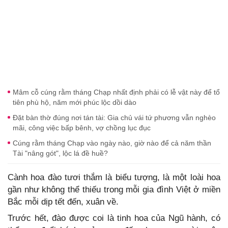
Mâm cỗ cúng rằm tháng Chạp nhất định phải có lễ vật này để tổ
tiên phù hộ, năm mới phúc lộc dồi dào
Đặt bàn thờ đúng nơi tán tài: Gia chủ vái tứ phương vẫn nghèo
mãi, công việc bấp bênh, vợ chồng lục đục
Cúng rằm tháng Chạp vào ngày nào, giờ nào để cả năm thần
Tài "nâng gót", lộc lá đề huề?
Cành hoa đào tươi thắm là biểu tượng, là một loài hoa
gần như không thể thiếu trong mỗi gia đình Việt ở miền
Bắc mỗi dịp tết đến, xuân về.
Trước hết, đào được coi là tinh hoa của Ngũ hành, có