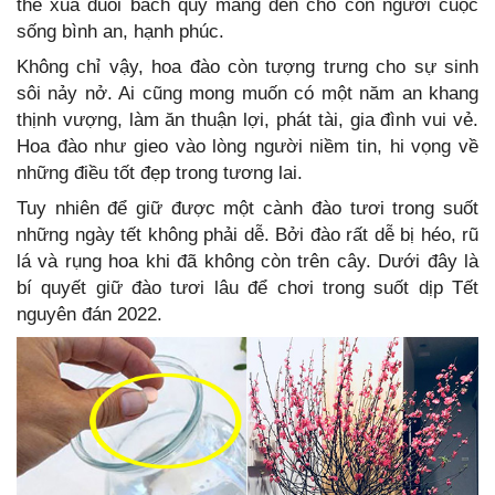
thể xua đuổi bách quỷ mang đến cho con người cuộc
sống bình an, hạnh phúc.
Không chỉ vậy, hoa đào còn tượng trưng cho sự sinh
sôi nảy nở. Ai cũng mong muốn có một năm an khang
thịnh vượng, làm ăn thuận lợi, phát tài, gia đình vui vẻ.
Hoa đào như gieo vào lòng người niềm tin, hi vọng về
những điều tốt đẹp trong tương lai.
Tuy nhiên để giữ được một cành đào tươi trong suốt
những ngày tết không phải dễ. Bởi đào rất dễ bị héo, rũ
lá và rụng hoa khi đã không còn trên cây. Dưới đây là
bí quyết giữ đào tươi lâu để chơi trong suốt dịp Tết
nguyên đán 2022.