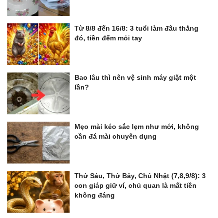
Từ 8/8 đến 16/8: 3 tuổi làm đâu thắng
đó, tiền đếm mỏi tay
Bao lâu thì nên vệ sinh máy giặt một
lần?
Mẹo mài kéo sắc lẹm như mới, không
cần đá mài chuyên dụng
Thứ Sáu, Thứ Bảy, Chủ Nhật (7,8,9/8): 3
con giáp giữ ví, chủ quan là mất tiền
không đáng