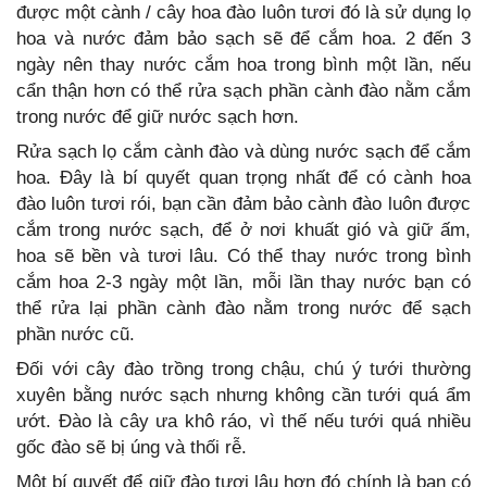
được một cành / cây hoa đào luôn tươi đó là sử dụng lọ
hoa và nước đảm bảo sạch sẽ để cắm hoa. 2 đến 3
ngày nên thay nước cắm hoa trong bình một lần, nếu
cẩn thận hơn có thể rửa sạch phần cành đào nằm cắm
trong nước để giữ nước sạch hơn.
Rửa sạch lọ cắm cành đào và dùng nước sạch để cắm
hoa. Đây là bí quyết quan trọng nhất để có cành hoa
đào luôn tươi rói, bạn cần đảm bảo cành đào luôn được
cắm trong nước sạch, để ở nơi khuất gió và giữ ấm,
hoa sẽ bền và tươi lâu. Có thể thay nước trong bình
cắm hoa 2-3 ngày một lần, mỗi lần thay nước bạn có
thể rửa lại phần cành đào nằm trong nước để sạch
phần nước cũ.
Đối với cây đào trồng trong chậu, chú ý tưới thường
xuyên bằng nước sạch nhưng không cần tưới quá ẩm
ướt. Đào là cây ưa khô ráo, vì thế nếu tưới quá nhiều
gốc đào sẽ bị úng và thối rễ.
Một bí quyết để giữ đào tươi lâu hơn đó chính là bạn có