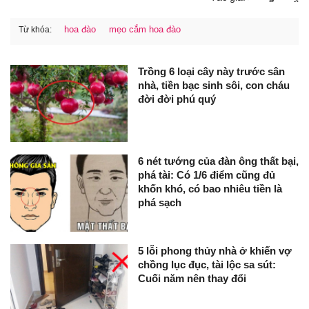
hoa đào
mẹo cắm hoa đào
Từ khóa:
Trồng 6 loại cây này trước sân
nhà, tiền bạc sinh sôi, con cháu
đời đời phú quý
6 nét tướng của đàn ông thất bại,
phá tài: Có 1/6 điểm cũng đủ
khốn khó, có bao nhiêu tiền là
phá sạch
5 lỗi phong thủy nhà ở khiến vợ
chồng lục đục, tài lộc sa sút:
Cuối năm nên thay đổi