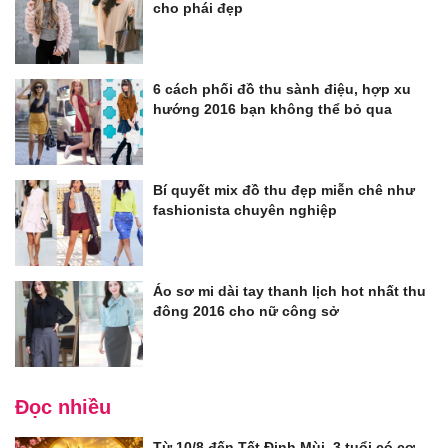
cho phái đẹp
6 cách phối đồ thu sành điệu, hợp xu
hướng 2016 bạn không thể bỏ qua
Bí quyết mix đồ thu đẹp miễn chê như
fashionista chuyên nghiệp
Áo sơ mi dài tay thanh lịch hot nhất thu
đông 2016 cho nữ công sở
Đọc nhiều
Từ 10/8 đến Tết Đinh Mùi, 3 tuổi có cơ