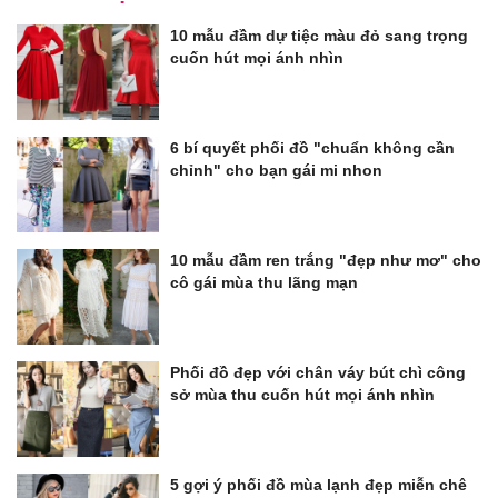
10 mẫu đầm dự tiệc màu đỏ sang trọng
cuốn hút mọi ánh nhìn
6 bí quyết phối đồ "chuẩn không cần
chỉnh" cho bạn gái mi nhon
10 mẫu đầm ren trắng "đẹp như mơ" cho
cô gái mùa thu lãng mạn
Phối đồ đẹp với chân váy bút chì công
sở mùa thu cuốn hút mọi ánh nhìn
5 gợi ý phối đồ mùa lạnh đẹp miễn chê