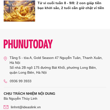
Tử vi cuối tuần 8 - 9/8: 2 con giáp tiền
bạc khởi sắc, 2 tuổi cần giữ chặt ví tiền
Tầng 5 - tòa A, Gold Season 47 Nguyễn Tuân, Thanh Xuân,
Hà Nội
Số nhà 2B ngõ 175 đường Bát Khối, phường Long Biên,
quận Long Biên, Hà Nội
0936 99 3933
CHỊU TRÁCH NHIỆM NỘI DUNG
Bà Nguyễn Thùy Linh
linhnt@ideaslink.vn