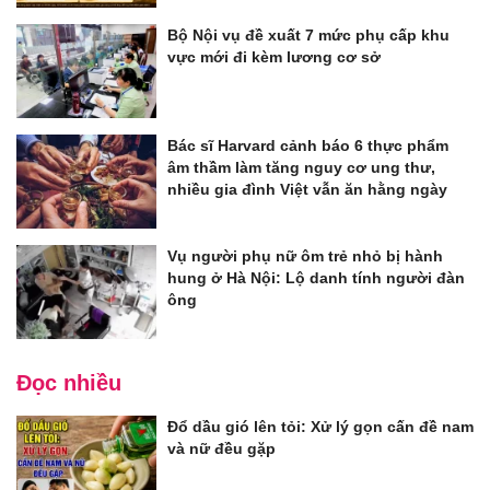
Bộ Nội vụ đề xuất 7 mức phụ cấp khu
vực mới đi kèm lương cơ sở
Bác sĩ Harvard cảnh báo 6 thực phẩm
âm thầm làm tăng nguy cơ ung thư,
nhiều gia đình Việt vẫn ăn hằng ngày
Vụ người phụ nữ ôm trẻ nhỏ bị hành
hung ở Hà Nội: Lộ danh tính người đàn
ông
Đọc nhiều
Đổ dầu gió lên tỏi: Xử lý gọn cấn đề nam
và nữ đều gặp