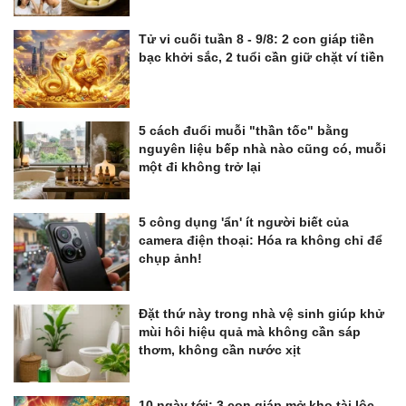
Tử vi cuối tuần 8 - 9/8: 2 con giáp tiền
bạc khởi sắc, 2 tuổi cần giữ chặt ví tiền
5 cách đuổi muỗi "thần tốc" bằng
nguyên liệu bếp nhà nào cũng có, muỗi
một đi không trở lại
5 công dụng 'ẩn' ít người biết của
camera điện thoại: Hóa ra không chỉ để
chụp ảnh!
Đặt thứ này trong nhà vệ sinh giúp khử
mùi hôi hiệu quả mà không cần sáp
thơm, không cần nước xịt
10 ngày tới: 3 con giáp mở kho tài lộc,