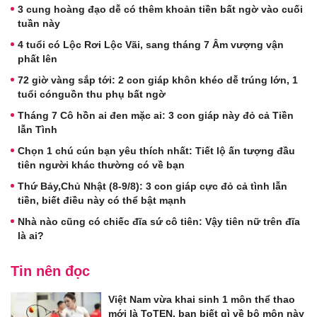
3 cung hoàng đạo dễ có thêm khoản tiền bất ngờ vào cuối
tuần này
4 tuổi có Lộc Rơi Lộc Vãi, sang tháng 7 Âm vượng vận
phất lên
72 giờ vàng sắp tới: 2 con giáp khôn khéo dễ trúng lớn, 1
tuổi cónguồn thu phụ bất ngờ
Tháng 7 Cô hồn ai đen mặc ai: 3 con giáp này đỏ cả Tiền
lẫn Tình
Chọn 1 chú cún bạn yêu thích nhất: Tiết lộ ấn tượng đầu
tiên người khác thường có về bạn
Thứ Bảy,Chủ Nhật (8-9/8): 3 con giáp cực đỏ cả tình lẫn
tiền, biết điều này có thể bật mạnh
Nhà nào cũng có chiếc đĩa sứ cô tiên: Vậy tiên nữ trên đĩa
là ai?
Tin nên đọc
Việt Nam vừa khai sinh 1 môn thể thao
mới là ToTEN, bạn biết gì về bộ môn này