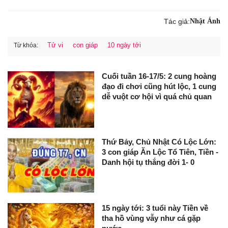
Tác giả:
Nhật Ánh
Tử vi
con giáp
10 ngày tới
Từ khóa:
Cuối tuần 16-17/5: 2 cung hoàng
đạo đi chơi cũng hút lộc, 1 cung
dễ vuột cơ hội vì quá chủ quan
Thứ Bảy, Chủ Nhật Có Lộc Lớn:
3 con giáp Ăn Lộc Tổ Tiên, Tiền -
Danh hội tụ thắng đời 1- 0
15 ngày tới: 3 tuổi này Tiền về
tha hồ vùng vẫy như cá gặp