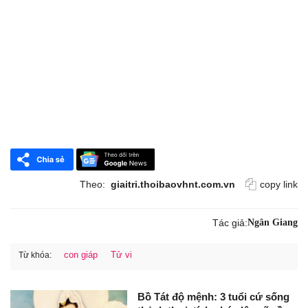
Theo:
giaitri.thoibaovhnt.com.vn
copy link
Tác giả:
Ngân Giang
con giáp
Tử vi
Từ khóa:
Bồ Tát độ mệnh: 3 tuổi cứ sống