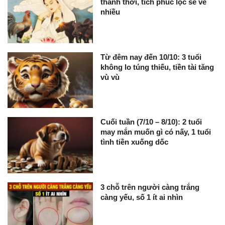
thảnh thơi, tích phúc lộc sẽ về
nhiều
Từ đêm nay đến 10/10: 3 tuổi
không lo túng thiếu, tiền tài tăng
vù vù
Cuối tuần (7/10 – 8/10): 2 tuổi
may mắn muốn gì có nấy, 1 tuổi
tình tiền xuống dốc
3 chỗ trên người càng trắng
càng yếu, số 1 ít ai nhìn