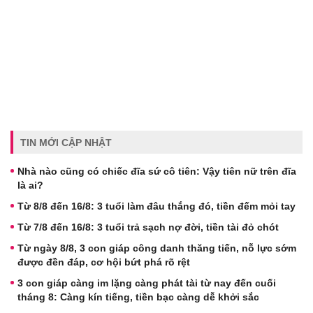
TIN MỚI CẬP NHẬT
Nhà nào cũng có chiếc đĩa sứ cô tiên: Vậy tiên nữ trên đĩa
là ai?
Từ 8/8 đến 16/8: 3 tuổi làm đâu thắng đó, tiền đếm mỏi tay
Từ 7/8 đến 16/8: 3 tuổi trả sạch nợ đời, tiền tài đỏ chót
Từ ngày 8/8, 3 con giáp công danh thăng tiến, nỗ lực sớm
được đền đáp, cơ hội bứt phá rõ rệt
3 con giáp càng im lặng càng phát tài từ nay đến cuối
tháng 8: Càng kín tiếng, tiền bạc càng dễ khởi sắc