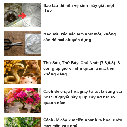
Bao lâu thì nên vệ sinh máy giặt một
lần?
Mẹo mài kéo sắc lẹm như mới, không
cần đá mài chuyên dụng
Thứ Sáu, Thứ Bảy, Chủ Nhật (7,8,9/8): 3
con giáp giữ ví, chủ quan là mất tiền
không đáng
Cách để chậu hoa giấy từ tốt lá sang sai
hoa: Bí quyết này giúp cây nở rực rỡ
quanh năm
Cách để cây kim tiền nhanh ra hoa, rước
may mắn vào nhà