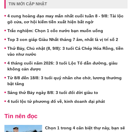
TIN MỚI CẬP NHẬT
4 cung hoàng đạo may mắn nhất cuối tuần 8 - 9/8: Tài lộc
gõ cửa, cơ hội kiếm tiền xuất hiện bất ngờ
Trắc nghiệm: Chọn 1 cốc nước bạn muốn uống
Top 3 con giáp Giàu Nhất tháng 7 âm, nhất là vị trí số 2
Thứ Bảy, Chủ nhật (8, 9/8): 3 tuổi Cá Chép Hóa Rồng, tiền
vào như nước
4 tháng cuối năm 2026: 3 tuổi Lộc Tổ dẫn đường, giàu
không cản được
Từ 8/8 đến 18/8: 3 tuổi quý nhân che chở, lương thưởng
bật tăng
Sáng thứ Bảy ngày 8/8: 3 tuổi đổi đời giàu to
4 tuổi lộc tứ phương đổ về, kinh doanh đại phát
Tin nên đọc
Chọn 1 trong 4 căn biệt thự này, bạn sẽ