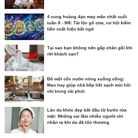
4 cung hoàng đạo may mắn nhất cuối
tuần 8 - 9/8: Tài lộc gõ cửa, cơ hội kiếm
tiền xuất hiện bất ngờ
Tại sao bạn không nên gấp chăn gối khi
rời khách sạn?
Đổ một cốc nước nóng xuống cống:
Mẹo hay giúp nhà bếp hết sạch mùi hôi
chỉ trong vài phút
Làn da khỏe đẹp bắt đầu từ bước rửa
mặt: Những sai lầm nhiều người chỉ
nhận ra khi da đã tổn thương