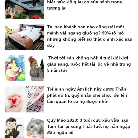
biết mức độ giàu có của mình trong
tương lai
Tại sao khách sạn nào cũng trải một
mảnh vải ngang giường? 90% tò mò
nhưng không biết sự thật chính xác sau
đây
Thời tới cản không nổi: 4 tuổi đổi đời
giàu sang, rước hết tài lộc về nhà trong
3 năm tới
Trẻ sinh ngày Âm lịch này được Thần
phật độ trì, quý nhân che chở, lớn lên
làm quan to cả họ được nhờ
Quý Mão 2023: 3 tuổi cực xấu vừa hạn
Tam Tai lại xung Thái Tuế, nợ nần ngập
đầu ngập cổ