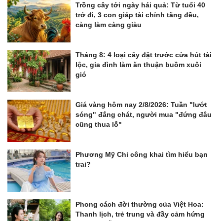
Trồng cây tới ngày hái quả: Từ tuổi 40
trở đi, 3 con giáp tài chính tăng đều,
càng làm càng giàu
Tháng 8: 4 loại cây đặt trước cửa hút tài
lộc, gia đình làm ăn thuận buồm xuôi
gió
Giá vàng hôm nay 2/8/2026: Tuần "lướt
sóng" đắng chát, người mua "đứng đâu
cũng thua lỗ"
Phương Mỹ Chi công khai tìm hiểu bạn
trai?
Phong cách đời thường của Việt Hoa:
Thanh lịch, trẻ trung và đầy cảm hứng