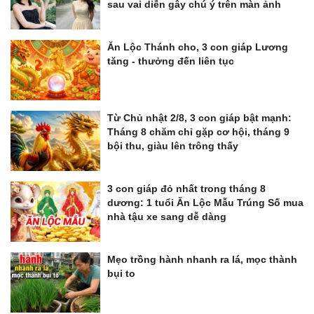
sau vai diễn gây chú ý trên màn ảnh
Ăn Lộc Thánh cho, 3 con giáp Lương
tăng - thưởng đến liên tục
Từ Chủ nhật 2/8, 3 con giáp bật mạnh:
Tháng 8 chăm chỉ gặp cơ hội, tháng 9
bội thu, giàu lên trông thấy
3 con giáp đỏ nhất trong tháng 8
dương: 1 tuổi Ăn Lộc Mẫu Trúng Số mua
nhà tậu xe sang dễ dàng
Mẹo trồng hành nhanh ra lá, mọc thành
bụi to