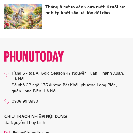
Tháng 8 mở ra cánh cửa mới: 4 tuổi sự
nghiệp khởi sắc, tài lộc dồi dào
Tầng 5 - tòa A, Gold Season 47 Nguyễn Tuân, Thanh Xuân,
Hà Nội
Số nhà 2B ngõ 175 đường Bát Khối, phường Long Biên,
quận Long Biên, Hà Nội
0936 99 3933
CHỊU TRÁCH NHIỆM NỘI DUNG
Bà Nguyễn Thùy Linh
linhnt@ideaslink.vn