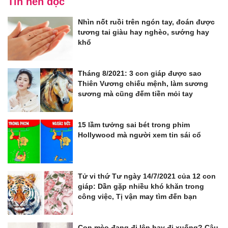
Tin nên đọc
Nhìn nốt ruồi trên ngón tay, đoán được
tương tai giàu hay nghèo, sướng hay
khổ
Tháng 8/2021: 3 con giáp được sao
Thiên Vương chiếu mệnh, làm sương
sương mà cũng đếm tiền mỏi tay
15 lầm tưởng sai bét trong phim
Hollywood mà người xem tin sái cổ
Tử vi thứ Tư ngày 14/7/2021 của 12 con
giáp: Dần gặp nhiều khó khăn trong
công việc, Tị vận may tìm đến bạn
Con mèo đang đi lên hay đi xuống? Câu