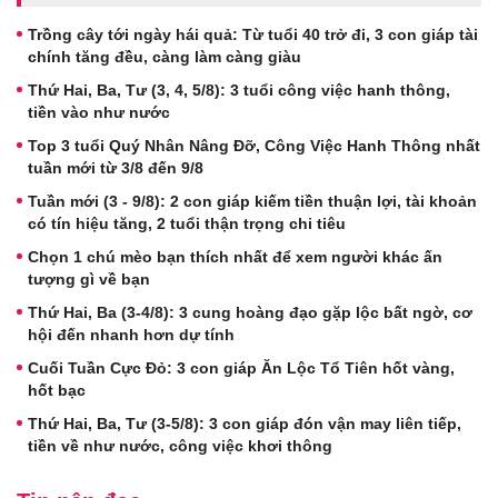
Trồng cây tới ngày hái quả: Từ tuổi 40 trở đi, 3 con giáp tài
chính tăng đều, càng làm càng giàu
Thứ Hai, Ba, Tư (3, 4, 5/8): 3 tuổi công việc hanh thông,
tiền vào như nước
Top 3 tuổi Quý Nhân Nâng Đỡ, Công Việc Hanh Thông nhất
tuần mới từ 3/8 đến 9/8
Tuần mới (3 - 9/8): 2 con giáp kiếm tiền thuận lợi, tài khoản
có tín hiệu tăng, 2 tuổi thận trọng chi tiêu
Chọn 1 chú mèo bạn thích nhất để xem người khác ấn
tượng gì về bạn
Thứ Hai, Ba (3-4/8): 3 cung hoàng đạo gặp lộc bất ngờ, cơ
hội đến nhanh hơn dự tính
Cuối Tuần Cực Đỏ: 3 con giáp Ăn Lộc Tổ Tiên hốt vàng,
hốt bạc
Thứ Hai, Ba, Tư (3-5/8): 3 con giáp đón vận may liên tiếp,
tiền về như nước, công việc khơi thông