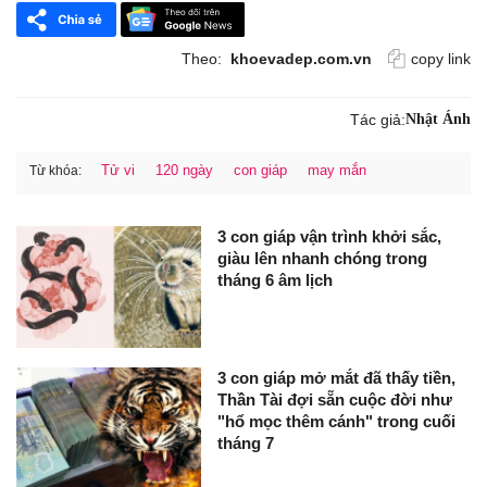
Theo:
khoevadep.com.vn
copy link
Tác giả:
Nhật Ánh
Tử vi
120 ngày
con giáp
may mắn
Từ khóa:
3 con giáp vận trình khởi sắc,
giàu lên nhanh chóng trong
tháng 6 âm lịch
3 con giáp mở mắt đã thấy tiền,
Thần Tài đợi sẵn cuộc đời như
"hổ mọc thêm cánh" trong cuối
tháng 7