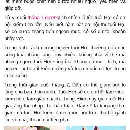
lạt mềm buộc chặt nên được nhiều người yêu mến và
giúp đỡ.
Tử vi cuối
tháng 7 dương
lịch chính là lúc tuổi Hợi có cơ
hội kiếm tiền lớn. Nếu biết nắm bắt cơ hội thì tuổi Hợi
sẽ có bước thăng tiến ngoạn mục, có số dư tài khoản
nhảy vọt.
Trong tính cách những người tuổi Hợi thường có cuộc
sống khá phẳng lặng. Tuy nhiên, không phải vì thế mà
những người tuổi Hợi sống ỉ lại không có mục đích, mà
ngược lại họ rất kiên cường và luôn muốn nỗ lực trong
cuộc sống.
Trong thời gian cuối tháng 7, Dần có thể giảm bớt lo
lắng cho bản thân mình. Tuổi Hợi sẽ có cơ hội làm việc,
kiếm tiền, làm giàu nhanh chóng. Điều này giúp tuổi Hợi
gia tăng thu nhập cho bản thân. Đây sẽ là khoảng thời
gian mà tuổi Hợi kiếm được món hời lớn, tha hồ gánh
lộc về nhà, thoái mái tiêu pha.