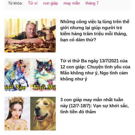
Tử vi
con giáp
may mắn
tháng 7
Từ khóa:
Những công việc lạ lùng trên thế
giới nhưng lại giúp người trẻ
kiếm hàng trăm triệu mỗi tháng,
bạn có dám thử?
Tử vi thứ Ba ngày 13/7/2021 của
12 con giáp: Chuyện tình yêu của
Mão không như ý, Ngọ tình cảm
không như ý
3 con giáp may mắn nhất tuần
này (12/7-18/7): Vạn sự khởi sắc,
tình tiền đỏ thắm