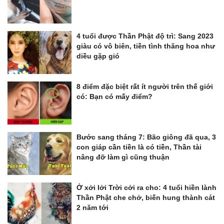
4 tuổi được Thần Phật độ trì: Sang 2023
giàu có vô biên, tiền tình thăng hoa như
diều gặp gió
8 điểm đặc biệt rất ít người trên thế giới
có: Bạn có mấy điểm?
Bước sang tháng 7: Bão giông đã qua, 3
con giáp cần tiền là có tiền, Thần tài
nâng đỡ làm gì cũng thuận
Ở xởi lởi Trời cởi ra cho: 4 tuổi hiền lành
Thần Phật che chở, biến hung thành cát
2 năm tới