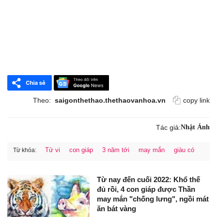
Theo:
saigonthethao.thethaovanhoa.vn
copy link
Tác giả:
Nhật Ánh
Tử vi
con giáp
3 năm tới
may mắn
giàu có
Từ khóa:
Từ nay đến cuối 2022: Khổ thế
đủ rồi, 4 con giáp được Thần
may mắn "chống lưng", ngồi mát
ăn bát vàng