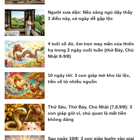
Người xưa dặn: Nếu sáng ngủ dậy thấy
3 điều này, cả ngày dễ gặp lộc
4 tuổi số đỏ, ôm trọn may mắn của thiên
hạ trong 2 ngày cuối tuần (thứ Bảy, Chủ
Nhật 8-9/8)
10 ngày tới: 3 con giáp mở kho tài lộc,
tiền về từ nhiều nguồn
Thứ Sáu, Thứ Bảy, Chủ Nhật (7,8,9/8): 3
con giáp giữ ví, chủ quan là mất tiền
không đáng
Sau ngày 10/8: 3 con giáp bước vào giai