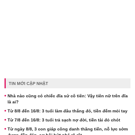
TIN MỚI CẬP NHẬT
Nhà nào cũng có chiếc đĩa sứ cô tiên: Vậy tiên nữ trên đĩa
là ai?
Từ 8/8 đến 16/8: 3 tuổi làm đâu thắng đó, tiền đếm mỏi tay
Từ 7/8 đến 16/8: 3 tuổi trả sạch nợ đời, tiền tài đỏ chót
Từ ngày 8/8, 3 con giáp công danh thăng tiến, nỗ lực sớm