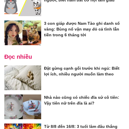
người, biết nắm bắt cơ hội làm giàu
3 con giáp được Nam Tào ghi danh sổ
vàng: Bùng nổ vận may đỏ cả tình lẫn
tiền trong 6 tháng tới
Đọc nhiều
Đặt gừng cạnh gối trước khi ngủ: Biết
lợi ích, nhiều người muốn làm theo
Nhà nào cũng có chiếc đĩa sứ cô tiên:
Vậy tiên nữ trên đĩa là ai?
Từ 8/8 đến 16/8: 3 tuổi làm đâu thắng