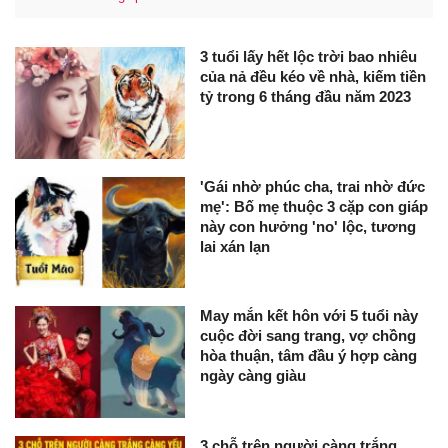
3 tuổi lấy hết lộc trời bao nhiêu
của nả đều kéo về nhà, kiếm tiền
tỷ trong 6 tháng đầu năm 2023
'Gái nhờ phúc cha, trai nhờ đức
mẹ': Bố mẹ thuộc 3 cặp con giáp
này con hưởng 'no' lộc, tương
lai xán lạn
May mắn kết hôn với 5 tuổi này
cuộc đời sang trang, vợ chồng
hòa thuận, tâm đầu ý hợp càng
ngày càng giàu
3 chỗ trên người càng trắng