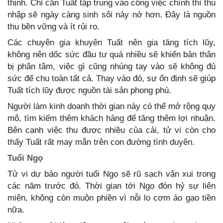
thịnh. Chỉ cần Tuất tập trung vào công việc chính thì thu
nhập sẽ ngày càng sinh sôi nảy nở hơn. Đây là nguồn
thu bền vững và ít rủi ro.
Các chuyên gia khuyên Tuất nên gia tăng tích lũy,
không nên dốc sức đầu tư quá nhiều sẽ khiến bản thân
bị phân tâm, việc gì cũng nhúng tay vào sẽ không đủ
sức để chu toàn tất cả. Thay vào đó, sự ổn định sẽ giúp
Tuất tích lũy được nguồn tài sản phong phú.
Người làm kinh doanh thời gian này có thể mở rộng quy
mô, tìm kiếm thêm khách hàng để tăng thêm lợi nhuận.
Bên cạnh việc thu được nhiều của cải, tử vi còn cho
thấy Tuất rất may mắn trên con đường tình duyên.
Tuổi Ngọ
Tử vi dự báo người tuổi Ngọ sẽ rũ sạch vận xui trong
các năm trước đó. Thời gian tới Ngọ đón hỷ sự liên
miên, không còn muộn phiền vì nỗi lo cơm áo gạo tiền
nữa.