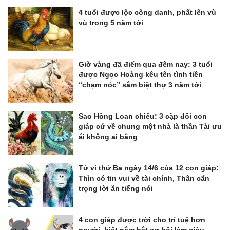
4 tuổi được lộc công danh, phất lên vù
vù trong 5 năm tới
Giờ vàng đã điểm qua đêm nay: 3 tuổi
được Ngọc Hoàng kêu tên tình tiền
“chạm nóc” sắm biệt thự 3 năm tới
Sao Hồng Loan chiếu: 3 cặp đôi con
giáp cứ về chung một nhà là thần Tài ưu
ái không ai bằng
Tử vi thứ Ba ngày 14/6 của 12 con giáp:
Thìn có tin vui về tài chính, Thân cẩn
trọng lời ăn tiếng nói
4 con giáp được trời cho trí tuệ hơn