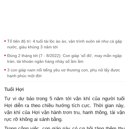
Tổ tiên độ trì: 4 tuổi tài lộc ào ào, vận trình suôn sẻ như cá gặp
nước, giàu khủng 3 năm tới
Đúng 2 tháng tới (7 - 8/2022): Con giáp 'số đỏ', may mắn ngập
tràn, tài khoản ngân hàng nhảy số ầm ầm
3 con giáp nam nổi tiếng yêu vợ thương con, phụ nữ lấy được
hạnh phúc một đời
Tuổi Hợi
Tự vi dự báo trong 5 năm tới vận khí của người tuổi
Hợi diễn ra theo chiều hướng tích cực. Thời gian này,
vận khí của Hợi vận hành trơn tru, hanh thông, tài vận
rực rỡ không ai sánh bằng.
Trong công việc, con giáp này có cơ hội tăng thêm thu