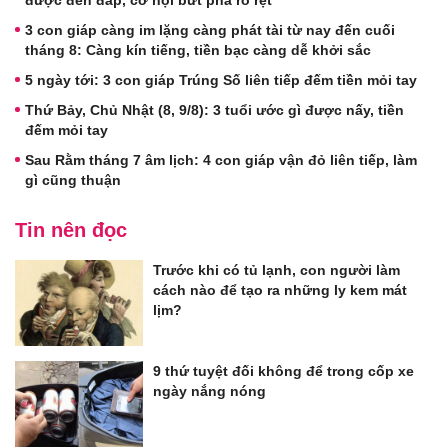
được đền đáp, cơ hội bứt phá rõ rệt
3 con giáp càng im lặng càng phát tài từ nay đến cuối
tháng 8: Càng kín tiếng, tiền bạc càng dễ khởi sắc
5 ngày tới: 3 con giáp Trúng Số liên tiếp đếm tiền mỏi tay
Thứ Bảy, Chủ Nhật (8, 9/8): 3 tuổi ước gì được nấy, tiền
đếm mỏi tay
Sau Rằm tháng 7 âm lịch: 4 con giáp vận đỏ liên tiếp, làm
gì cũng thuận
Tin nên đọc
Trước khi có tủ lạnh, con người làm
cách nào để tạo ra những ly kem mát
lịm?
9 thứ tuyệt đối không để trong cốp xe
ngày nắng nóng