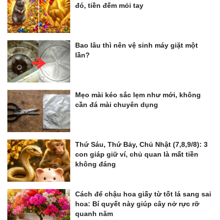
đó, tiền đếm mỏi tay
Bao lâu thì nên vệ sinh máy giặt một
lần?
Mẹo mài kéo sắc lẹm như mới, không
cần đá mài chuyên dụng
Thứ Sáu, Thứ Bảy, Chủ Nhật (7,8,9/8): 3
con giáp giữ ví, chủ quan là mất tiền
không đáng
Cách để chậu hoa giấy từ tốt lá sang sai
hoa: Bí quyết này giúp cây nở rực rỡ
quanh năm