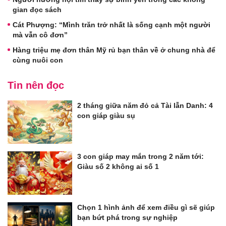
gian đọc sách
Cát Phượng: “Mình trăn trở nhất là sống cạnh một người
mà vẫn cô đơn”
Hàng triệu mẹ đơn thân Mỹ rủ bạn thân về ở chung nhà để
cùng nuôi con
Tin nên đọc
2 tháng giữa năm đỏ cả Tài lẫn Danh: 4
con giáp giàu sụ
3 con giáp may mắn trong 2 năm tới:
Giàu số 2 không ai số 1
Chọn 1 hình ảnh để xem điều gì sẽ giúp
bạn bứt phá trong sự nghiệp