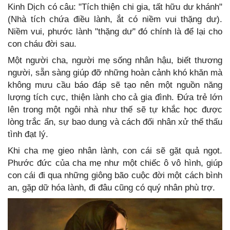
Kinh Dịch có câu: "Tích thiện chi gia, tất hữu dư khánh"
(Nhà tích chứa điều lành, ắt có niềm vui thặng dư).
Niềm vui, phước lành "thặng dư" đó chính là để lại cho
con cháu đời sau.
Một người cha, người mẹ sống nhân hậu, biết thương
người, sẵn sàng giúp đỡ những hoàn cảnh khó khăn mà
không mưu cầu báo đáp sẽ tạo nên một nguồn năng
lượng tích cực, thiện lành cho cả gia đình. Đứa trẻ lớn
lên trong một ngôi nhà như thế sẽ tự khắc học được
lòng trắc ẩn, sự bao dung và cách đối nhân xử thế thấu
tình đạt lý.
Khi cha mẹ gieo nhân lành, con cái sẽ gặt quả ngọt.
Phước đức của cha mẹ như một chiếc ô vô hình, giúp
con cái đi qua những giông bão cuộc đời một cách bình
an, gặp dữ hóa lành, đi đâu cũng có quý nhân phù trợ.