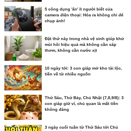
5 công dụng 'ẩn' ít người biết của
camera điện thoại: Hóa ra không chỉ để
chụp ảnh!
Đặt thứ này trong nhà vệ sinh giúp khử
mùi hôi hiệu quả mà không cần sáp
thơm, không cần nước xịt
10 ngày tới: 3 con giáp mở kho tài lộc,
tiền về từ nhiều nguồn
Thứ Sáu, Thứ Bảy, Chủ Nhật (7,8,9/8): 3
con giáp giữ ví, chủ quan là mất tiền
không đáng
3 ngày cuối tuần từ Thứ Sáu tới Chủ