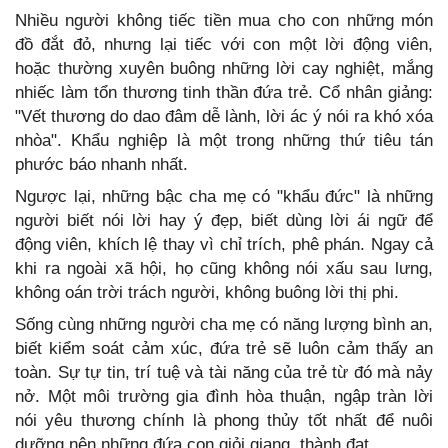
Nhiều người không tiếc tiền mua cho con những món
đồ đắt đỏ, nhưng lại tiếc với con một lời động viên,
hoặc thường xuyên buông những lời cay nghiệt, mắng
nhiếc làm tổn thương tinh thần đứa trẻ. Cổ nhân giảng:
"Vết thương do dao đâm dễ lành, lời ác ý nói ra khó xóa
nhòa". Khẩu nghiệp là một trong những thứ tiêu tán
phước báo nhanh nhất.
Ngược lại, những bậc cha mẹ có "khẩu đức" là những
người biết nói lời hay ý đẹp, biết dùng lời ái ngữ để
động viên, khích lệ thay vì chỉ trích, phê phán. Ngay cả
khi ra ngoài xã hội, họ cũng không nói xấu sau lưng,
không oán trời trách người, không buông lời thị phi.
Sống cùng những người cha mẹ có năng lượng bình an,
biết kiểm soát cảm xúc, đứa trẻ sẽ luôn cảm thấy an
toàn. Sự tự tin, trí tuệ và tài năng của trẻ từ đó mà nảy
nở. Một môi trường gia đình hòa thuận, ngập tràn lời
nói yêu thương chính là phong thủy tốt nhất để nuôi
dưỡng nên những đứa con giỏi giang, thành đạt.