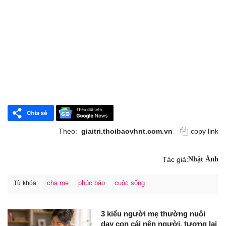
Theo:
giaitri.thoibaovhnt.com.vn
copy link
Tác giả:
Nhật Ánh
cha mẹ
phúc báo
cuộc sống
Từ khóa:
3 kiểu người mẹ thường nuôi
dạy con cái nên người, tương lai