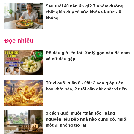
Sau tuổi 40 nên ăn gì? 7 nhóm dưỡng
chất giúp duy trì sức khỏe và sức đề
kháng
Đọc nhiều
Đổ dầu gió lên tỏi: Xử lý gọn cấn đề nam
và nữ đều gặp
Tử vi cuối tuần 8 - 9/8: 2 con giáp tiền
bạc khởi sắc, 2 tuổi cần giữ chặt ví tiền
5 cách đuổi muỗi "thần tốc" bằng
nguyên liệu bếp nhà nào cũng có, muỗi
một đi không trở lại