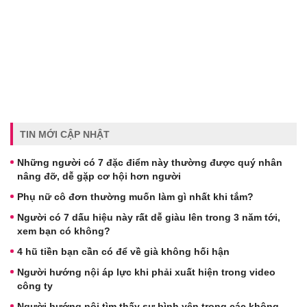
TIN MỚI CẬP NHẬT
Những người có 7 đặc điểm này thường được quý nhân
nâng đỡ, dễ gặp cơ hội hơn người
Phụ nữ cô đơn thường muốn làm gì nhất khi tắm?
Người có 7 dấu hiệu này rất dễ giàu lên trong 3 năm tới,
xem bạn có không?
4 hũ tiền bạn cần có để về già không hối hận
Người hướng nội áp lực khi phải xuất hiện trong video
công ty
Người hướng nội tìm thấy sự bình yên trong các không