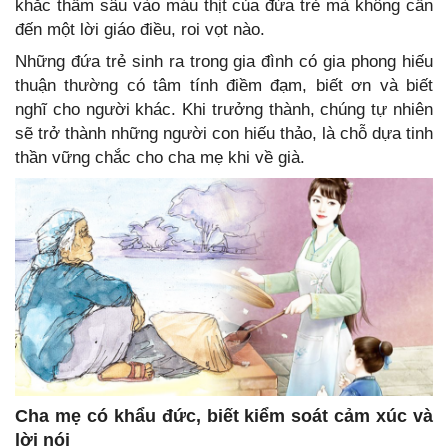
khắc thấm sâu vào máu thịt của đứa trẻ mà không cần
đến một lời giáo điều, roi vọt nào.
Những đứa trẻ sinh ra trong gia đình có gia phong hiếu
thuận thường có tâm tính điềm đạm, biết ơn và biết
nghĩ cho người khác. Khi trưởng thành, chúng tự nhiên
sẽ trở thành những người con hiếu thảo, là chỗ dựa tinh
thần vững chắc cho cha mẹ khi về già.
Cha mẹ có khẩu đức, biết kiểm soát cảm xúc và
lời nói