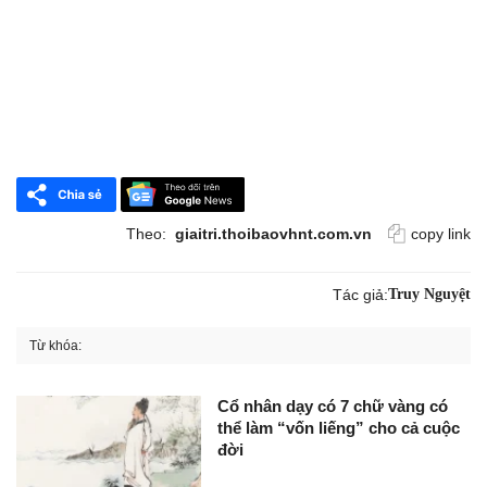
Theo:
giaitri.thoibaovhnt.com.vn
copy link
Tác giả:
Truy Nguyệt
Từ khóa:
Cổ nhân dạy có 7 chữ vàng có
thể làm “vốn liếng” cho cả cuộc
đời