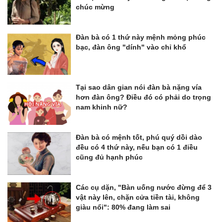
chúc mừng
Đàn bà có 1 thứ này mệnh mỏng phúc
bạc, đàn ông "dính" vào chỉ khổ
Tại sao dân gian nói đàn bà nặng vía
hơn đàn ông? Điều đó có phải do trọng
nam khinh nữ?
Đàn bà có mệnh tốt, phú quý dồi dào
đều có 4 thứ này, nếu bạn có 1 điều
cũng đủ hạnh phúc
Các cụ dặn, "Bàn uống nước đừng để 3
vật này lên, chặn cửa tiền tài, không
giàu nổi": 80% đang làm sai