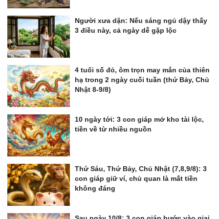
Người xưa dặn: Nếu sáng ngủ dậy thấy
3 điều này, cả ngày dễ gặp lộc
4 tuổi số đỏ, ôm trọn may mắn của thiên
hạ trong 2 ngày cuối tuần (thứ Bảy, Chủ
Nhật 8-9/8)
10 ngày tới: 3 con giáp mở kho tài lộc,
tiền về từ nhiều nguồn
Thứ Sáu, Thứ Bảy, Chủ Nhật (7,8,9/8): 3
con giáp giữ ví, chủ quan là mất tiền
không đáng
Sau ngày 10/8: 3 con giáp bước vào giai