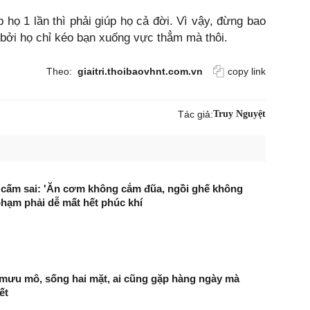
 họ 1 lần thì phải giúp họ cả đời. Vì vậy, đừng bao
 bởi họ chỉ kéo bạn xuống vực thẳm mà thôi.
Theo:
giaitri.thoibaovhnt.com.vn
copy link
Tác giả:
Truy Nguyệt
 cấm sai: 'Ăn cơm không cắm đũa, ngồi ghế không
phạm phải dễ mất hết phúc khí
 mưu mô, sống hai mặt, ai cũng gặp hàng ngày mà
ết