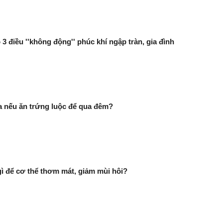
3 điều ''không động'' phúc khí ngập tràn, gia đình
ra nếu ăn trứng luộc để qua đêm?
 để cơ thể thơm mát, giảm mùi hôi?