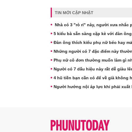
TIN MỚI CẬP NHẬT
Nhà có 3 "rò rỉ" này, người xưa nhắc 
5 kiểu bà sẵn sàng cặp kè với đàn ông
Đàn ông thích kiểu phụ nữ béo hay m
Những người có 7 đặc điểm này thườn
Phụ nữ cô đơn thường muốn làm gì nh
Người có 7 dấu hiệu này rất dễ giàu l
4 hũ tiền bạn cần có để về già không 
Người hướng nội áp lực khi phải xuất 