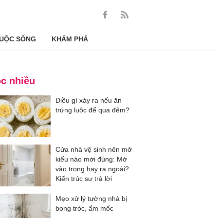
UỘC SỐNG
KHÁM PHÁ
c nhiều
Điều gì xảy ra nếu ăn
trứng luộc để qua đêm?
Cửa nhà vệ sinh nên mở
kiểu nào mới đúng: Mở
vào trong hay ra ngoài?
Kiến trúc sư trả lời
Mẹo xử lý tường nhà bị
bong tróc, ẩm mốc