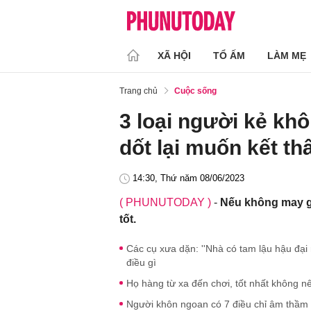
XÃ HỘI
TỔ ẤM
LÀM MẸ
Trang chủ
Cuộc sống
3 loại người kẻ kh
dốt lại muốn kết t
14:30, Thứ năm 08/06/2023
( PHUNUTODAY )
-
Nếu không may gặ
tốt.
Các cụ xưa dặn: ''Nhà có tam lậu hậu đại
điều gì
Họ hàng từ xa đến chơi, tốt nhất không nên
Người khôn ngoan có 7 điều chỉ âm thầm l