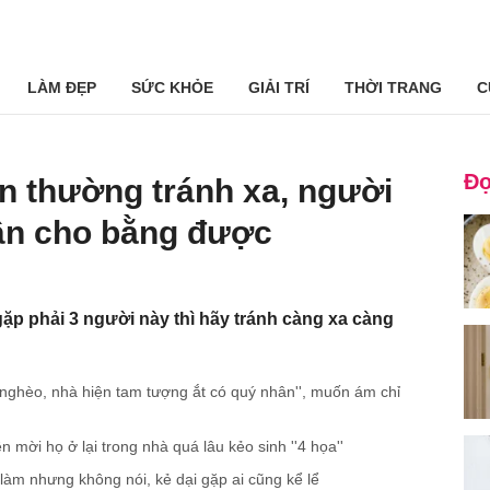
LÀM ĐẸP
SỨC KHỎE
GIẢI TRÍ
THỜI TRANG
C
Đọ
ôn thường tránh xa, người
hân cho bằng được
p phải 3 người này thì hãy tránh càng xa càng
 nghèo, nhà hiện tam tượng ắt có quý nhân'', muốn ám chỉ
 mời họ ở lại trong nhà quá lâu kẻo sinh ''4 họa''
àm nhưng không nói, kẻ dại gặp ai cũng kể lể