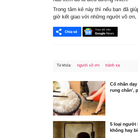
Trong tâm kẻ này thì nếu bạn đã giúp
giờ kết giao với những người vô ơn,
người vô ơn
tránh xa
Từ khóa:
FaceBook
Cổ nhân dạy
rung chân', 
5 loại người
không hay bi