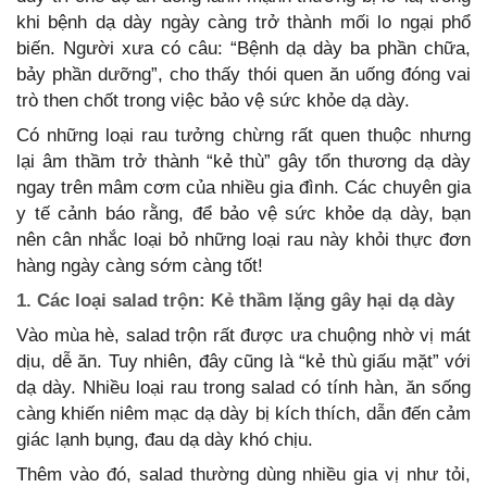
khi bệnh dạ dày ngày càng trở thành mối lo ngại phổ
biến. Người xưa có câu: “Bệnh dạ dày ba phần chữa,
bảy phần dưỡng”, cho thấy thói quen ăn uống đóng vai
trò then chốt trong việc bảo vệ sức khỏe dạ dày.
Có những loại rau tưởng chừng rất quen thuộc nhưng
lại âm thầm trở thành “kẻ thù” gây tổn thương dạ dày
ngay trên mâm cơm của nhiều gia đình. Các chuyên gia
y tế cảnh báo rằng, để bảo vệ sức khỏe dạ dày, bạn
nên cân nhắc loại bỏ những loại rau này khỏi thực đơn
hàng ngày càng sớm càng tốt!
1. Các loại salad trộn: Kẻ thầm lặng gây hại dạ dày
Vào mùa hè, salad trộn rất được ưa chuộng nhờ vị mát
dịu, dễ ăn. Tuy nhiên, đây cũng là “kẻ thù giấu mặt” với
dạ dày. Nhiều loại rau trong salad có tính hàn, ăn sống
càng khiến niêm mạc dạ dày bị kích thích, dẫn đến cảm
giác lạnh bụng, đau dạ dày khó chịu.
Thêm vào đó, salad thường dùng nhiều gia vị như tỏi,