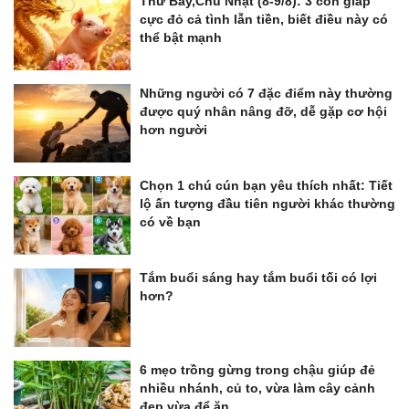
Thứ Bảy,Chủ Nhật (8-9/8): 3 con giáp
cực đỏ cả tình lẫn tiền, biết điều này có
thể bật mạnh
Những người có 7 đặc điểm này thường
được quý nhân nâng đỡ, dễ gặp cơ hội
hơn người
Chọn 1 chú cún bạn yêu thích nhất: Tiết
lộ ấn tượng đầu tiên người khác thường
có về bạn
Tắm buổi sáng hay tắm buổi tối có lợi
hơn?
6 mẹo trồng gừng trong chậu giúp đẻ
nhiều nhánh, củ to, vừa làm cây cảnh
đẹp vừa để ăn