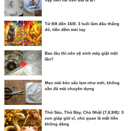
Vậy tiên nữ trên đĩa là ai?
Từ 8/8 đến 16/8: 3 tuổi làm đâu thắng
đó, tiền đếm mỏi tay
Bao lâu thì nên vệ sinh máy giặt một
lần?
Mẹo mài kéo sắc lẹm như mới, không
cần đá mài chuyên dụng
Thứ Sáu, Thứ Bảy, Chủ Nhật (7,8,9/8): 3
con giáp giữ ví, chủ quan là mất tiền
không đáng