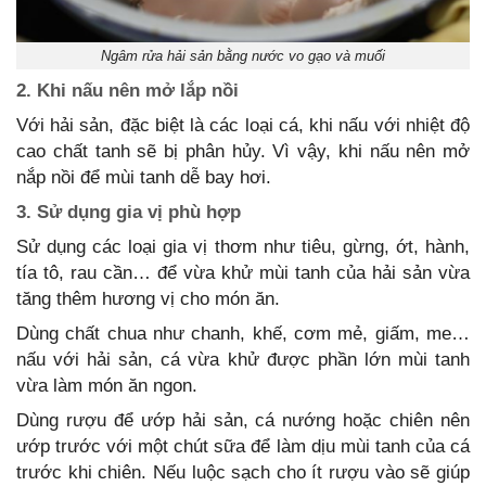
Ngâm rửa hải sản bằng nước vo gạo và muối
2. Khi nấu nên mở lắp nồi
Với hải sản, đặc biệt là các loại cá, khi nấu với nhiệt độ
cao chất tanh sẽ bị phân hủy. Vì vậy, khi nấu nên mở
nắp nồi để mùi tanh dễ bay hơi.
3. Sử dụng gia vị phù hợp
Sử dụng các loại gia vị thơm như tiêu, gừng, ớt, hành,
tía tô, rau cần… để vừa khử mùi tanh của hải sản vừa
tăng thêm hương vị cho món ăn.
Dùng chất chua như chanh, khế, cơm mẻ, giấm, me…
nấu với hải sản, cá vừa khử được phần lớn mùi tanh
vừa làm món ăn ngon.
Dùng rượu để ướp hải sản, cá nướng hoặc chiên nên
ướp trước với một chút sữa để làm dịu mùi tanh của cá
trước khi chiên. Nếu luộc sạch cho ít rượu vào sẽ giúp