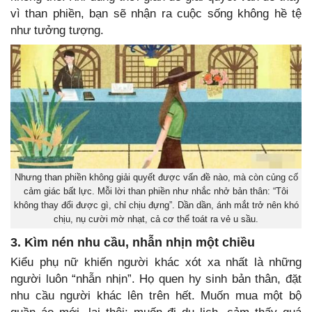
vì than phiền, bạn sẽ nhận ra cuộc sống không hề tệ
như tưởng tượng.
Nhưng than phiền không giải quyết được vấn đề nào, mà còn củng cố
cảm giác bất lực. Mỗi lời than phiền như nhắc nhở bản thân: “Tôi
không thay đổi được gì, chỉ chịu đựng”. Dần dần, ánh mắt trở nên khó
chịu, nụ cười mờ nhạt, cả cơ thể toát ra vẻ u sầu.
3. Kìm nén nhu cầu, nhẫn nhịn một chiều
Kiểu phụ nữ khiến người khác xót xa nhất là những
người luôn “nhẫn nhịn”. Họ quen hy sinh bản thân, đặt
nhu cầu người khác lên trên hết. Muốn mua một bộ