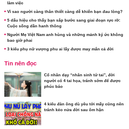
làm việc
Vì sao người càng thân thiết càng dễ khiến bạn đau lòng?
5 dấu hiệu cho thấy bạn sắp bước sang giai đoạn rực rỡ:
Cuộc sống dần hanh thông
Người Mẹ Việt Nam anh hùng và những mảnh ký ức không
bao giờ phai
3 kiểu phụ nữ vượng phu ai lấy được may mắn cả đời
Tin nên đọc
Cổ nhân dạy “nhân sinh tứ tai”, đời
người có 4 tai họa, tránh sớm để được
phúc báo
4 kiểu đàn ông dù yêu tới mấy cũng nên
tránh kẻo nửa đời sau ôm hận