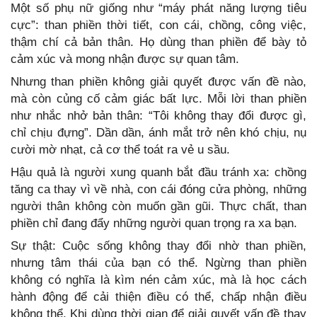
Một số phụ nữ giống như “máy phát năng lượng tiêu
cực”: than phiền thời tiết, con cái, chồng, công việc,
thậm chí cả bản thân. Họ dùng than phiền để bày tỏ
cảm xúc và mong nhận được sự quan tâm.
Nhưng than phiền không giải quyết được vấn đề nào,
mà còn củng cố cảm giác bất lực. Mỗi lời than phiền
như nhắc nhở bản thân: “Tôi không thay đổi được gì,
chỉ chịu đựng”. Dần dần, ánh mắt trở nên khó chịu, nụ
cười mờ nhạt, cả cơ thể toát ra vẻ u sầu.
Hậu quả là người xung quanh bắt đầu tránh xa: chồng
tăng ca thay vì về nhà, con cái đóng cửa phòng, những
người thân không còn muốn gần gũi. Thực chất, than
phiền chỉ đang đẩy những người quan trọng ra xa bạn.
Sự thật: Cuộc sống không thay đổi nhờ than phiền,
nhưng tâm thái của bạn có thể. Ngừng than phiền
không có nghĩa là kìm nén cảm xúc, mà là học cách
hành động để cải thiện điều có thể, chấp nhận điều
không thể. Khi dùng thời gian để giải quyết vấn đề thay