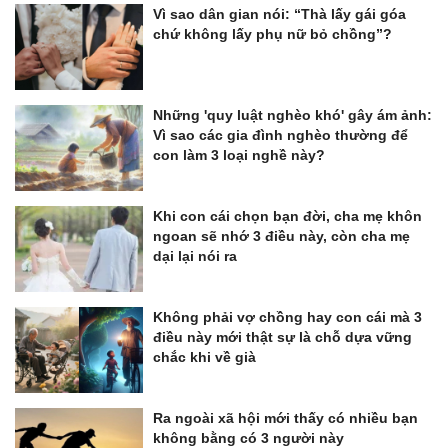
Vì sao dân gian nói: “Thà lấy gái góa
chứ không lấy phụ nữ bỏ chồng”?
Những 'quy luật nghèo khó' gây ám ảnh:
Vì sao các gia đình nghèo thường để
con làm 3 loại nghề này?
Khi con cái chọn bạn đời, cha mẹ khôn
ngoan sẽ nhớ 3 điều này, còn cha mẹ
dại lại nói ra
Không phải vợ chồng hay con cái mà 3
điều này mới thật sự là chỗ dựa vững
chắc khi về già
Ra ngoài xã hội mới thấy có nhiều bạn
không bằng có 3 người này