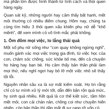
mà phần lớn được hình thành từ tính cách và thói quen
hàng ngày.
Quan sát kỹ, những người hay cảm thấy bất hạnh, mệt
mỏi thường có nhiều điểm chung. Hôm nay, chúng ta
cùng tìm hiểu 3 thói quen xấu khiến phụ nữ dễ “khổ
mệnh”, để xem mình có vô tình mắc phải không.
1. Ôm đồm mọi việc, lo lắng thái quá
Một số phụ nữ sống như “con quay không ngừng nghỉ”,
muốn gánh vác mọi việc trong gia đình, từ việc học của
con, chăm sóc chồng, sức khỏe bố mẹ, đến cả chuyện
họ hàng hay bạn bè. Họ cảm thấy bản thân phải làm
mọi thứ, nếu nghỉ ngơi hay bỏ lỡ một việc nhỏ sẽ thấy
tội lỗi.
Nguyên nhân sâu xa là sợ mất kiểm soát. Họ tin rằng
chỉ có tự mình xử lý mới tốt, dẫn đến bận rộn quá mức,
hy sinh quá nhiều. Kết quả là cơ thể kiệt sức, tâm hồn
mệt mỏi, con cái chán nản, chồng coi như chuyện hiển
nhiên, còn bản thân thì dần mất đi sự rạng rỡ vốn có.