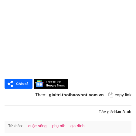
Theo:
giaitri.thoibaovhnt.com.vn
copy link
Tác giả:
Bảo Ninh
cuộc sống
phụ nữ
gia đình
Từ khóa: