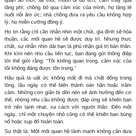
quần áo mới, lại thôi; muốn đi du lịch, cảm thấy quá
lãng phí; chồng bỏ qua cảm xúc của mình, họ lặng lẽ
nuốt nỗi ấm ức; nhà chồng đưa ra yêu cầu không hợp
lý, họ miễn cưỡng đồng ý.
Họ tin rằng chỉ cần nhẫn nhịn một chút, gia đình sẽ hòa
thuận, các mối quan hệ sẽ được duy trì. Nhưng thực
chất, sự nhẫn nhịn dài hạn là phủ nhận giá trị bản thân.
Khi kìm nén nhu cầu liên tục, bạn đang gửi thông điệp
tới thế giới rằng: “Tôi không quan trọng, cảm xúc của
tôi không đáng được tôn trọng.”
Hậu quả là uất ức không mất đi mà chất đống trong
lòng, lâu ngày có thể biến thành oán hận hoặc trầm
cảm. Những cơn giận bị dồn nén sẽ ảnh hưởng đến cơ
thể, những nhu cầu không được đáp ứng sẽ khiến bạn
trở nên lạnh nhạt, xa cách với người thân. Đến một
ngày, chỉ một chuyện nhỏ cũng có thể khiến bạn bùng
nổ hoặc sụp đổ hoàn toàn.
Sự thật là: Một mối quan hệ lành mạnh không cần dựa