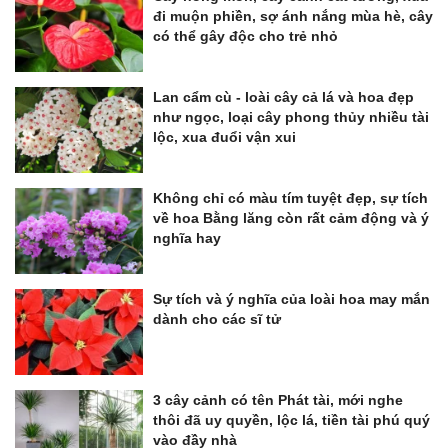
đi muộn phiền, sợ ánh nắng mùa hè, cây
có thể gây độc cho trẻ nhỏ
Lan cẩm cù - loài cây cả lá và hoa đẹp
như ngọc, loại cây phong thủy nhiều tài
lộc, xua đuổi vận xui
Không chỉ có màu tím tuyệt đẹp, sự tích
về hoa Bằng lăng còn rất cảm động và ý
nghĩa hay
Sự tích và ý nghĩa của loài hoa may mắn
dành cho các sĩ tử
3 cây cảnh có tên Phát tài, mới nghe
thôi đã uy quyền, lộc lá, tiền tài phú quý
vào đầy nhà