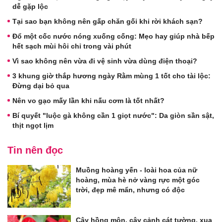
dễ gặp lộc
Tại sao bạn không nên gấp chăn gối khi rời khách sạn?
Đổ một cốc nước nóng xuống cống: Mẹo hay giúp nhà bếp
hết sạch mùi hôi chỉ trong vài phút
Vì sao không nên vừa đi vệ sinh vừa dùng điện thoại?
3 khung giờ thắp hương ngày Rằm mùng 1 tốt cho tài lộc:
Đừng dại bỏ qua
Nên vo gạo mấy lần khi nấu cơm là tốt nhất?
Bí quyết "luộc gà không cần 1 giọt nước": Da giòn sần sật,
thịt ngọt lịm
Tin nên đọc
Muồng hoàng yến - loài hoa của nữ
hoàng, mùa hè nở vàng rực một góc
trời, đẹp mê mẩn, nhưng có độc
Cây hồng môn, cây cảnh cát tường, xua