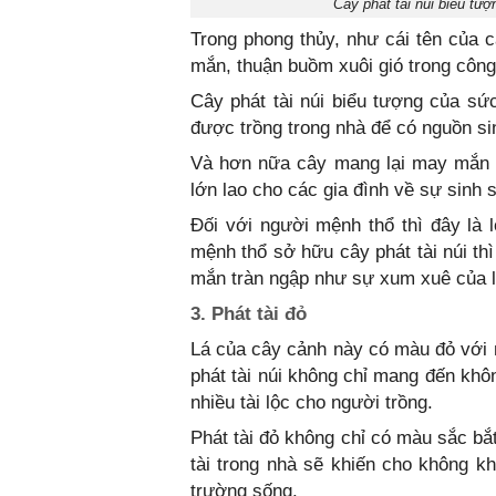
Cây phát tài núi biểu tư
Trong phong thủy, như cái tên của c
mắn, thuận buồm xuôi gió trong công
Cây phát tài núi biểu tượng của sứ
được trồng trong nhà để có nguồn sinh
Và hơn nữa cây mang lại may mắn t
lớn lao cho các gia đình về sự sinh 
Đối với người mệnh thổ thì đây là l
mệnh thổ sở hữu cây phát tài núi th
mắn tràn ngập như sự xum xuê của l
3. Phát tài đỏ
Lá của cây cảnh này có màu đỏ với 
phát tài núi không chỉ mang đến khô
nhiều tài lộc cho người trồng.
Phát tài đỏ không chỉ có màu sắc bắ
tài trong nhà sẽ khiến cho không k
trường sống.