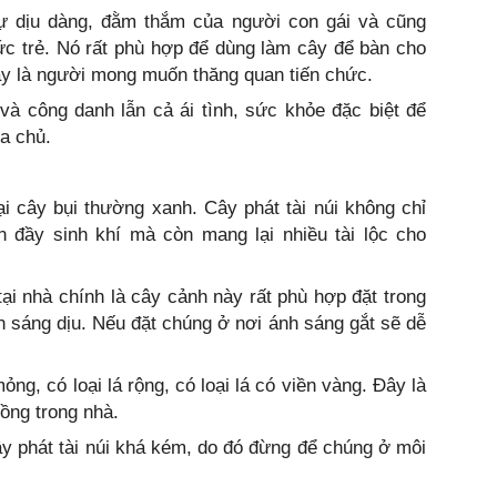
 sự dịu dàng, đằm thắm của người con gái và cũng
 trẻ. Nó rất phù hợp để dùng làm cây để bàn cho
ay là người mong muốn thăng quan tiến chức.
i và công danh lẫn cả ái tình, sức khỏe đặc biệt để
ia chủ.
oại cây bụi thường xanh. Cây phát tài núi không chỉ
n đầy sinh khí mà còn mang lại nhiều tài lộc cho
 tại nhà chính là cây cảnh này rất phù hợp đặt trong
 sáng dịu. Nếu đặt chúng ở nơi ánh sáng gắt sẽ dễ
 mỏng, có loại lá rộng, có loại lá có viền vàng. Đây là
ồng trong nhà.
ây phát tài núi khá kém, do đó đừng để chúng ở môi