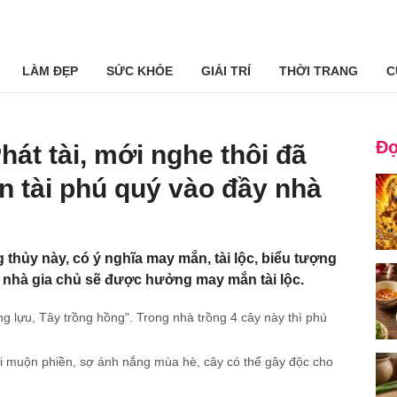
LÀM ĐẸP
SỨC KHỎE
GIẢI TRÍ
THỜI TRANG
C
Đọ
hát tài, mới nghe thôi đã
iền tài phú quý vào đầy nhà
 thủy này, có ý nghĩa may mắn, tài lộc, biểu tượng
g nhà gia chủ sẽ được hưởng may mắn tài lộc.
ng lựu, Tây trồng hồng". Trong nhà trồng 4 cây này thì phú
i muộn phiền, sợ ánh nắng mùa hè, cây có thể gây độc cho