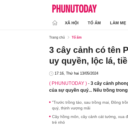
XÃ HỘI
TỔ ẤM
LÀM MẸ
Trang chủ
Tổ ấm
3 cây cảnh có tên P
uy quyền, lộc lá, t
17:16, Thứ hai 13/05/2024
( PHUNUTODAY )
-
3 cây cảnh phong
của sự quyền quý... Nếu trồng tron
"Trước trồng táo, sau trồng mai, Đông trồ
quý, thịnh vượng mãi
Cây hồng môn, cây cảnh cát tường, xua đ
trẻ nhỏ