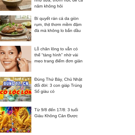
như sữa, thơm nức để cả
năm không hôi
Bí quyết rán cá da giòn
rụm, thịt thơm mềm đậm
đà mà không lo bắn dầu
Lỗ chân lông to vẫn có
thể “tàng hình” nhờ vài
mẹo trang điểm đơn giản
Đúng Thứ Bảy, Chủ Nhật
đổi đời: 3 con giáp Trúng
Số giàu có
Từ 9/8 đến 17/8: 3 tuổi
Giàu Không Cản Được