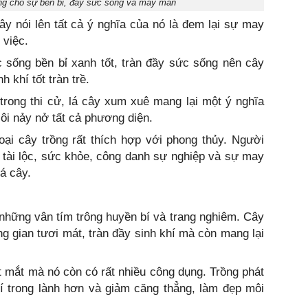
ợng cho sự bền bỉ, đầy sức sống và may mắn
ây nói lên tất cả ý nghĩa của nó là đem lại sự may
 việc.
c sống bền bỉ xanh tốt, tràn đầy sức sống nên cây
 khí tốt tràn trề.
rong thi cử, lá cây xum xuê mang lại một ý nghĩa
sôi nảy nở tất cả phương diện.
oại cây trồng rất thích hợp với phong thủy. Người
ì tài lộc, sức khỏe, công danh sự nghiệp và sự may
á cây.
những vân tím trông huyền bí và trang nghiêm. Cây
ng gian tươi mát, tràn đầy sinh khí mà còn mang lại
t mắt mà nó còn có rất nhiều công dụng. Trồng phát
hí trong lành hơn và giảm căng thẳng, làm đẹp môi