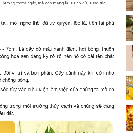
 hương thơm ngát, mà còn mang lại sự no đủ, sung túc,
ài, mới nghe thôi đã uy quyền, lộc lá, tiền tài phú
5 - 7cm. Lá cây có màu xanh đậm, hơi bóng, thuôn
ông hoa sen đang kỳ rở rộ nên nó có cái tên phát
 đổi vị trí và bón phân. Cây cảnh này khi còn nhỏ
ể chống bỏng.
 sóc tùy vào điều kiện làm việc của chúng ta mà có
sống trong môi trường thủy canh và chúng sẽ càng
ậu đất.