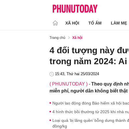
XÃ HỘI
TỔ ẤM
LÀM MẸ
Trang chủ
Xã hội
4 đối tượng này đư
trong năm 2024: Ai 
15:43, Thứ hai 25/03/2024
( PHUNUTODAY )
-
Theo quy định n
miễn phí, người dân không biết thật 
Người lao động đóng Bảo hiểm xã hội ba
4 hình thức bồi thường từ 2025 khi nhà n
Loại quả ‘bị lãng quên’ bỗng dưng thành 
đồng/kg