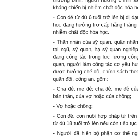
thương binh, người hưởng chính sá
kháng chiến bị nhiễm chất độc hóa họ
- Con đẻ từ đủ 6 tuổi trở lên bị dị d
học đang hưởng trợ cấp hằng tháng 
nhiễm chất độc hóa học.
- Thân nhân của sỹ quan, quân nhân
tại ngũ, sỹ quan, hạ sỹ quan nghiệ
đang công tác trong lực lượng côn
quan, người làm công tác cơ yếu hư
được hưởng chế độ, chính sách theo
quân đội, công an, gồm:
- Cha đẻ, mẹ đẻ; cha đẻ, mẹ đẻ củ
bản thân, của vợ hoặc của chồng;
- Vợ hoặc chồng;
- Con đẻ, con nuôi hợp pháp từ trên
từ đủ 18 tuổi trở lên nếu còn tiếp tục
- Người đã hiến bộ phận cơ thể ng