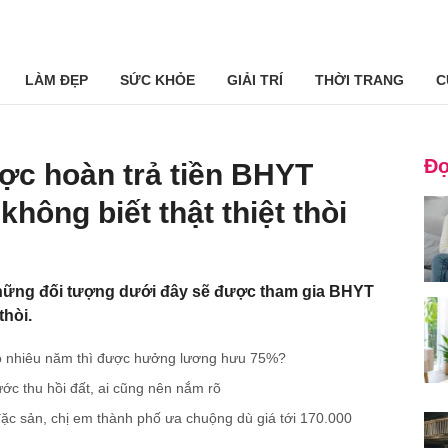
LÀM ĐẸP
SỨC KHỎE
GIẢI TRÍ
THỜI TRANG
C
Đọ
ợc hoàn trả tiền BHYT
không biết thật thiệt thòi
hững đối tượng dưới đây sẽ được tham gia BHYT
thòi.
o nhiêu năm thì được hưởng lương hưu 75%?
ước thu hồi đất, ai cũng nên nắm rõ
đặc sản, chị em thành phố ưa chuộng dù giá tới 170.000