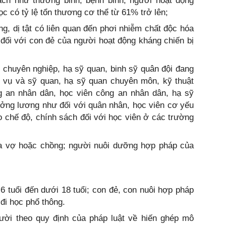
ch như thương binh, bệnh binh, người hoạt động
c có tỷ lệ tổn thương cơ thể từ 61% trở lên;
ạng, dị tật có liên quan đến phơi nhiễm chất độc hóa
đối với con đẻ của người hoạt động kháng chiến bị
 chuyên nghiệp, hạ sỹ quan, binh sỹ quân đội đang
p vụ và sỹ quan, hạ sỹ quan chuyên môn, kỹ thuật
g an nhân dân, học viên công an nhân dân, hạ sỹ
ởng lương như đối với quân nhân, học viên cơ yếu
 chế độ, chính sách đối với học viên ở các trường
a vợ hoặc chồng; người nuôi dưỡng hợp pháp của
 6 tuổi đến dưới 18 tuổi; con đẻ, con nuôi hợp pháp
 đi học phổ thông.
ười theo quy định của pháp luật về hiến ghép mô