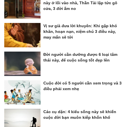
này ở lối vào nhà, Thần Tài lập tức gõ
cửa, 3 đời ấm no
Vị sư già đưa lời khuyên: Khi gặp khó
khăn, hoạn nạn, niệm chú 3 điều này,
may mắn sẽ tới
Đời người cần dưỡng được 6 loại tâm
thái này, để cuộc sống tốt đẹp lên
Cuộc đời có 5 người cần xem trọng và 3
điều phải xem nhẹ
Các cụ dặn: 4 kiểu sống này sẽ khiến
cuộc đời bạn muôn kiếp khốn khổ