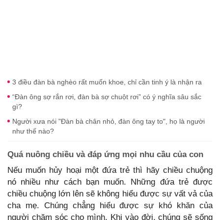
3 điều đàn bà nghèo rất muốn khoe, chỉ cần tinh ý là nhận ra
“Đàn ông sợ rắn rơi, đàn bà sợ chuột rơi” có ý nghĩa sâu sắc
gì?
Người xưa nói "Đàn bà chân nhỏ, đàn ông tay to", họ là người
như thế nào?
Quá nuông chiều và đáp ứng mọi nhu cầu của con
Nếu muốn hủy hoại một đứa trẻ thì hãy chiều chuộng
nó nhiều như cách bạn muốn. Những đứa trẻ được
chiều chuộng lớn lên sẽ không hiểu được sự vất vả của
cha mẹ. Chúng chẳng hiểu được sự khó khăn của
người chăm sóc cho mình. Khi vào đời, chúng sẽ sống